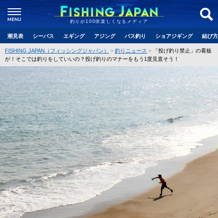
釣りが100倍楽しくなるメディア
潮見表
シーバス
エギング
アジング
バス釣り
ショアジギング
結び方
FISHING JAPAN（フィッシングジャパン）
釣りニュース
「投げ釣り禁止」の看板
が！そこでは釣りをしていいの？投げ釣りのマナーをもう1度見直そう！