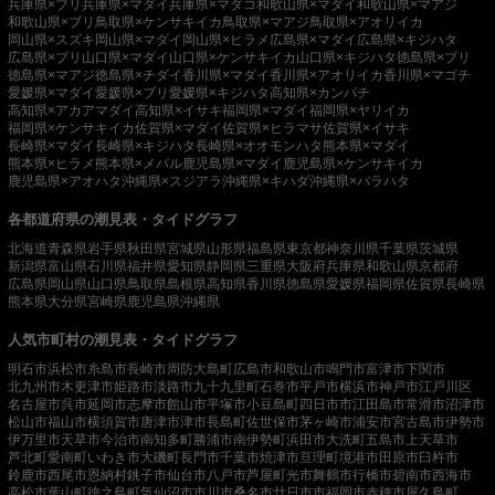
兵庫県×ブリ
兵庫県×マダイ
兵庫県×マダコ
和歌山県×マダイ
和歌山県×マアジ
和歌山県×ブリ
鳥取県×ケンサキイカ
鳥取県×マアジ
鳥取県×アオリイカ
岡山県×スズキ
岡山県×マダイ
岡山県×ヒラメ
広島県×マダイ
広島県×キジハタ
広島県×ブリ
山口県×マダイ
山口県×ケンサキイカ
山口県×キジハタ
徳島県×ブリ
徳島県×マアジ
徳島県×チダイ
香川県×マダイ
香川県×アオリイカ
香川県×マゴチ
愛媛県×マダイ
愛媛県×ブリ
愛媛県×キジハタ
高知県×カンパチ
高知県×アカアマダイ
高知県×イサキ
福岡県×マダイ
福岡県×ヤリイカ
福岡県×ケンサキイカ
佐賀県×マダイ
佐賀県×ヒラマサ
佐賀県×イサキ
長崎県×マダイ
長崎県×キジハタ
長崎県×オオモンハタ
熊本県×マダイ
熊本県×ヒラメ
熊本県×メバル
鹿児島県×マダイ
鹿児島県×ケンサキイカ
鹿児島県×アオハタ
沖縄県×スジアラ
沖縄県×キハダ
沖縄県×バラハタ
各都道府県の潮見表・タイドグラフ
北海道
青森県
岩手県
秋田県
宮城県
山形県
福島県
東京都
神奈川県
千葉県
茨城県
新潟県
富山県
石川県
福井県
愛知県
静岡県
三重県
大阪府
兵庫県
和歌山県
京都府
広島県
岡山県
山口県
鳥取県
島根県
高知県
香川県
徳島県
愛媛県
福岡県
佐賀県
長崎県
熊本県
大分県
宮崎県
鹿児島県
沖縄県
人気市町村の潮見表・タイドグラフ
明石市
浜松市
糸島市
長崎市
周防大島町
広島市
和歌山市
鳴門市
富津市
下関市
北九州市
木更津市
姫路市
淡路市
九十九里町
石巻市
平戸市
横浜市
神戸市
江戸川区
名古屋市
呉市
延岡市
志摩市
館山市
平塚市
小豆島町
四日市市
江田島市
常滑市
沼津市
松山市
福山市
横須賀市
唐津市
津市
長島町
佐世保市
茅ヶ崎市
浦安市
宮古島市
伊勢市
伊万里市
天草市
今治市
南知多町
勝浦市
南伊勢町
浜田市
大洗町
五島市
上天草市
芦北町
愛南町
いわき市
大磯町
長門市
千葉市
焼津市
亘理町
境港市
田原市
臼杵市
鈴鹿市
西尾市
恩納村
銚子市
仙台市
八戸市
芦屋町
光市
舞鶴市
行橋市
碧南市
西海市
高松市
葉山町
徳之島町
気仙沼市
市川市
桑名市
廿日市市
福岡市
赤穂市
屋久島町