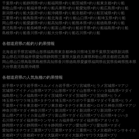
千葉県×釣り船
静岡県×釣り船
福岡県×釣り船
茨城県×釣り船
東京都×釣り船
和歌山県×釣り船
福井県×釣り船
兵庫県×釣り船
愛知県×釣り船
広島県×釣り船
新潟県×釣り船
大阪府×釣り船
沖縄県×釣り船
京都府×釣り船
宮城県×釣り船
三重県×釣り船
鳥取県×釣り船
北海道 ×釣り船
山口県×釣り船
埼玉県×釣り船
岡山県×釣り船
愛媛県×釣り船
高知県×釣り船
熊本県×釣り船
徳島県×釣り船
鹿児島県×釣り船
長崎県×釣り船
富山県×釣り船
岩手県×釣り船
福島県×釣り船
島根県×釣り船
香川県×釣り船
大分県×釣り船
石川県×釣り船
各都道府県の船釣り釣果情報
北海道
岩手県
宮城県
山形県
福島県
東京都
神奈川県
埼玉県
千葉県
茨城県
新潟県
富山県
石川県
福井県
愛知県
静岡県
三重県
大阪府
兵庫県
和歌山県
京都府
広島県
岡山県
山口県
鳥取県
島根県
高知県
香川県
徳島県
愛媛県
福岡県
佐賀県
長崎県
熊本県
大分県
鹿児島県
沖縄県
各都道府県の人気魚種の釣果情報
岩手県×マダラ
岩手県×スルメイカ
岩手県×ブリ
宮城県×ヒラメ
宮城県×マアジ
宮城県×アイナメ
山形県×マアジ
山形県×マダイ
山形県×キジハタ
福島県×マダイ
福島県×ヒラメ
福島県×チダイ
茨城県×マダイ
茨城県×ブリ
茨城県×ヒラメ
埼玉県×サワラ
埼玉県×タチウオ
埼玉県×ホウボウ
千葉県×マダイ
千葉県×ヒラメ
千葉県×イサキ
東京都×マアジ
東京都×タチウオ
東京都×シロギス
神奈川県×マアジ
神奈川県×マダイ
神奈川県×ブリ
新潟県×マダイ
新潟県×ブリ
新潟県×マアジ
富山県×アオリイカ
富山県×ブリ
富山県×マダイ
石川県×ブリ
石川県×キジハタ
石川県×マダイ
福井県×ケンサキイカ
福井県×マダイ
福井県×アオリイカ
静岡県×マダイ
静岡県×イサキ
静岡県×マアジ
愛知県×ブリ
愛知県×マダイ
愛知県×タチウオ
三重県×ブリ
三重県×マダイ
三重県×ヒラメ
京都府×ケンサキイカ
京都府×ブリ
京都府×マダイ
大阪府×マダイ
大阪府×サワラ
大阪府×ブリ