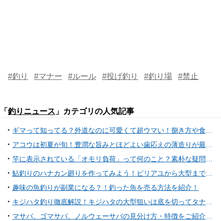
#釣り
#マナー
#ルール
#投げ釣り
#釣り場
#禁止
「
釣りニュース
」カテゴリの人気記事
ギマって知ってる？外道なのに可愛くて超ウマい！捌き方や食べ方、毒の有無も含めてご紹介します！
アコウは初夏が旬！豊潤な旨みとほどよい歯応えの薄造りが最高なアコウの生態から釣り方まで大公開！
竿に表示されている「オモリ負荷」って何のこと？素朴な疑問にお答えします！
鮎釣りのハナカン廻りを作ってみよう！ビリアユから大型まで対応可能！基本的なノーマル仕掛けの作り方をご紹介！
趣味の魚釣りが副業になる？！釣った魚を売る方法を紹介！
キジハタ釣り徹底解説！キジハタの大型狙いは底を切ってタナを釣れ！
マサバ、ゴマサバ、ノルウェーサバの見分け方・特徴をご紹介！美味しい食べ方、旬の違いは？？