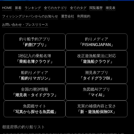
HOME
新着
ランキング
全てのカテゴリ
全てのタグ
閲覧履歴
潮見表
フィッシングジャパンからのお知らせ
運営会社
利用規約
お問い合わせ・プレスリリース
釣り船予約アプリ
釣りメディア
「釣割アプリ」
「FISHINGJAPAN」
1秒記入の乗船名簿
改正遊漁船業法に対応
「乗船名簿クラウド」
「遊漁船クラウド」
船釣りメディア
潮見表アプリ
「船釣りマガジン」
「タイドグラフBI」
全国の潮汐情報
魚図鑑AIアプリ
「潮見表・タイドグラフ」
「マイAI」
魚図鑑サイト
充実の補償内容と安さ
「写真から探せる魚図鑑」
「新・遊漁船保険DX」
都道府県の釣り船リスト