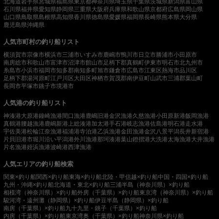
北海道
岩手県
宮城県
福島県
東京都
神奈川県
埼玉県
千葉県
茨城県
新潟県
富山県
石川県
福井県
愛知県
静岡県
三重県
大阪府
兵庫県
和歌山県
京都府
広島県
岡山県
山口県
鳥取県
島根県
高知県
香川県
徳島県
愛媛県
福岡県
長崎県
熊本県
大分県
鹿児島県
沖縄県
人気市町村の釣り船リスト
横須賀市
宗像市
横浜市
三浦市
いすみ市
鹿嶋市
鴨川市
日立市
勝浦市
小田原市
南房総市
和歌山市
富津市
沼津市
館山市
足柄下郡真鶴町
伊東市
明石市
北九州市
糸島市
小浜市
福岡市
知多郡南知多町
旭市
鎌倉市
広島市
江東区
熱海市
品川区
足柄下郡湯河原町
江戸川区
大田区
神栖市
賀茂郡南伊豆町
山武市
三浦郡葉山町
長岡市
平塚市
銚子市
境港市
人気港の釣り船リスト
神湊港
大原港
鐘崎漁港
間口漁港
鹿嶋旧港
金沢漁港
久慈漁港
小田原新港
飯岡漁港
真鶴港
腰越漁港
鹿嶋新港
上総湊港
加太港
手石港
岐志漁港
佐島港
明石港
走水港
宇佐美港
松輪江奈漁港
福浦港
寺泊港
乙浜漁港
金田漁港
金沢八景平潟
長井新宿港
片貝旧港
市堀川沿い
平潟港
外川漁港
那珂湊港
葉山鐙摺港
大洗港
太海漁港
大井漁港
片名漁港
姪浜漁港
波崎港
西津漁港
人気エリアの釣り船検索
関東×釣り船
関西×釣り船
東海×釣り船
北陸・甲信越×釣り船
中国・四国×釣り船
九州・沖縄×釣り船
北海道・東北×釣り船
三浦半島（神奈川県）×釣り船
相模湾（神奈川県）×釣り船
外房（千葉県）×釣り船
東京湾（神奈川県）×釣り船
駿河湾・遠州灘（静岡県）×釣り船
伊豆半島（静岡県）×釣り船
南房（千葉県）×釣り船
九十九里・銚子（千葉県）×釣り船
内房（千葉県）×釣り船
東京湾奥（千葉県）×釣り船
神奈川県×釣り船