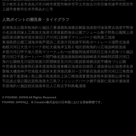
苫小牧市
玉名市
糸魚川市
川崎市
尾鷲市
柳井市
宇土市
加古川市
宗像市
諫早市
西宮市
上越市
倉敷市
出水市
南あわじ市
人気ポイントの潮見表・タイドグラフ
若洲海浜公園
本牧海釣り施設
三番瀬
鹿島港
横浜
舞阪漁港
那珂湊港
豊浜漁港
宇野港
小名浜港
貝塚人工島
加太漁港
大津港
葛西海浜公園
アジュール舞子
野島公園
閖上港
福田港
須磨海岸
清水港
旧江戸川河口
新舞子マリンパーク
相馬港
三池港
東扇島西公園
三浦海岸
南芦屋浜
二見港
片貝漁港
平和島ボートレース場
野北漁港
相模川河口
大洗マリーナ
若松
大蔵海岸
玉島Ｅ地区
碧南海釣り広場
波崎新漁港
木曽川河口
呼子港
八景島マリーナ
ふれーゆ裏
飯岡漁港
羽田
日立港
大黒海づり施設
豊川河口
千葉ポートパーク
関門橋
名護漁港
御前崎港
師崎港
天神崎
阿武隈川河口
海の公園
検見川堤防
筑後川昇開橋
室見川河口
敦賀新港
横須賀
平磯海づり公園
牛窓港
垂水漁港
明石港
本渡港
鳥取港
東幡豆漁港
佐伯港
田ノ浦漁港
仙台漁港
津名港
豊橋
大磯港
神戸空港親水護岸
木更津港
武庫川一文字
新宮漁港
吉野川河口
三角西港
洲本港
千葉港
城ヶ島公園
小島漁港
吹上浜
三崎漁港
妻鹿漁港
熊本新港
館山港
牛深
宇品波止場公園
志賀島漁港
大三島フィッシングパーク
網干港
新仁尾港
片瀬漁港
市原海釣り施設
姪浜漁港
本荘人工島
古宇利島
亀浦港
© FISHING JAPAN All Rights Reserved.
FISHING JAPANは、B.Creation株式会社の日本国における登録商標です。