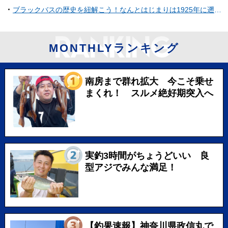
ブラックバスの歴史を紐解こう！なんとはじまりは1925年に遡る！歴史を知れば釣りがもっと楽しめるかも！？
MONTHLYランキング
南房まで群れ拡大 今こそ乗せ
まくれ！ スルメ絶好期突入へ
実釣3時間がちょうどいい 良
型アジでみんな満足！
【釣果速報】神奈川県政信丸で