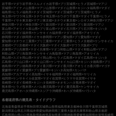
岩手県×マダラ
岩手県×スルメイカ
岩手県×ブリ
宮城県×ヒラメ
宮城県×マアジ
宮城県×アイナメ
山形県×マアジ
山形県×マダイ
山形県×キジハタ
福島県×マダイ
福島県×ヒラメ
福島県×チダイ
茨城県×マダイ
茨城県×ブリ
茨城県×ヒラメ
埼玉県×サワラ
埼玉県×タチウオ
埼玉県×ホウボウ
千葉県×マダイ
千葉県×ヒラメ
千葉県×イサキ
東京都×マアジ
東京都×タチウオ
東京都×シロギス
神奈川県×マアジ
神奈川県×マダイ
神奈川県×ブリ
新潟県×マダイ
新潟県×ブリ
新潟県×マアジ
富山県×アオリイカ
富山県×ブリ
富山県×マダイ
石川県×ブリ
石川県×キジハタ
石川県×マダイ
福井県×ケンサキイカ
福井県×マダイ
福井県×アオリイカ
静岡県×マダイ
静岡県×イサキ
静岡県×マアジ
愛知県×ブリ
愛知県×マダイ
愛知県×タチウオ
三重県×ブリ
三重県×マダイ
三重県×ヒラメ
京都府×ケンサキイカ
京都府×ブリ
京都府×マダイ
大阪府×マダイ
大阪府×サワラ
大阪府×ブリ
兵庫県×ブリ
兵庫県×マダイ
兵庫県×マダコ
和歌山県×マダイ
和歌山県×マアジ
和歌山県×ブリ
鳥取県×ケンサキイカ
鳥取県×マアジ
鳥取県×アオリイカ
岡山県×スズキ
岡山県×マダイ
岡山県×ヒラメ
広島県×マダイ
広島県×キジハタ
広島県×ブリ
山口県×マダイ
山口県×ケンサキイカ
山口県×キジハタ
徳島県×ブリ
徳島県×マアジ
徳島県×チダイ
香川県×マダイ
香川県×アオリイカ
香川県×マゴチ
愛媛県×マダイ
愛媛県×ブリ
愛媛県×キジハタ
高知県×カンパチ
高知県×アカアマダイ
高知県×イサキ
福岡県×マダイ
福岡県×ヤリイカ
福岡県×ケンサキイカ
佐賀県×マダイ
佐賀県×ヒラマサ
佐賀県×イサキ
長崎県×マダイ
長崎県×キジハタ
長崎県×オオモンハタ
熊本県×マダイ
熊本県×ヒラメ
熊本県×メバル
鹿児島県×マダイ
鹿児島県×ケンサキイカ
鹿児島県×アオハタ
沖縄県×スジアラ
沖縄県×キハダ
沖縄県×バラハタ
各都道府県の潮見表・タイドグラフ
北海道
青森県
岩手県
秋田県
宮城県
山形県
福島県
東京都
神奈川県
千葉県
茨城県
新潟県
富山県
石川県
福井県
愛知県
静岡県
三重県
大阪府
兵庫県
和歌山県
京都府
広島県
岡山県
山口県
鳥取県
島根県
高知県
香川県
徳島県
愛媛県
福岡県
佐賀県
長崎県