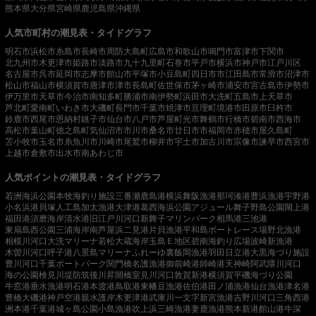
熊本県
大分県
宮崎県
鹿児島県
沖縄県
人気市町村の潮見表・タイドグラフ
明石市
浜松市
糸島市
長崎市
周防大島町
広島市
和歌山市
鳴門市
富津市
下関市
北九州市
木更津市
姫路市
淡路市
九十九里町
石巻市
平戸市
横浜市
神戸市
江戸川区
名古屋市
呉市
延岡市
志摩市
館山市
平塚市
小豆島町
四日市市
江田島市
常滑市
沼津市
松山市
福山市
横須賀市
唐津市
津市
長島町
佐世保市
茅ヶ崎市
浦安市
宮古島市
伊勢市
伊万里市
天草市
今治市
南知多町
勝浦市
南伊勢町
浜田市
大洗町
五島市
上天草市
芦北町
愛南町
いわき市
大磯町
長門市
千葉市
焼津市
亘理町
境港市
田原市
臼杵市
鈴鹿市
西尾市
恩納村
銚子市
仙台市
八戸市
芦屋町
光市
舞鶴市
行橋市
碧南市
西海市
高松市
葉山町
徳之島町
気仙沼市
市川市
桑名市
廿日市市
福岡市
赤穂市
屋久島町
苫小牧市
玉名市
糸魚川市
川崎市
尾鷲市
柳井市
宇土市
加古川市
宗像市
諫早市
西宮市
上越市
倉敷市
出水市
南あわじ市
人気ポイントの潮見表・タイドグラフ
若洲海浜公園
本牧海釣り施設
三番瀬
鹿島港
横浜
舞阪漁港
那珂湊港
豊浜漁港
宇野港
小名浜港
貝塚人工島
加太漁港
大津港
葛西海浜公園
アジュール舞子
野島公園
閖上港
福田港
須磨海岸
清水港
旧江戸川河口
新舞子マリンパーク
相馬港
三池港
東扇島西公園
三浦海岸
南芦屋浜
二見港
片貝漁港
平和島ボートレース場
野北漁港
相模川河口
大洗マリーナ
若松
大蔵海岸
玉島Ｅ地区
碧南海釣り広場
波崎新漁港
木曽川河口
呼子港
八景島マリーナ
ふれーゆ裏
飯岡漁港
羽田
日立港
大黒海づり施設
豊川河口
千葉ポートパーク
関門橋
名護漁港
御前崎港
師崎港
天神崎
阿武隈川河口
海の公園
検見川堤防
筑後川昇開橋
室見川河口
敦賀新港
横須賀
平磯海づり公園
牛窓港
垂水漁港
明石港
本渡港
鳥取港
東幡豆漁港
佐伯港
田ノ浦漁港
仙台漁港
津名港
豊橋
大磯港
神戸空港親水護岸
木更津港
武庫川一文字
新宮漁港
吉野川河口
三角西港
洲本港
千葉港
城ヶ島公園
小島漁港
吹上浜
三崎漁港
妻鹿漁港
熊本新港
館山港
牛深