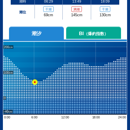
潮時
06:29
13:49
18:09
干潮
満潮
干潮
潮位
69cm
145cm
130cm
潮汐
BI
（爆釣指数）
200
100
0
-40
0:00
6:00
12:00
18:00
24:00
Leaflet
| ©
OpenStreetMap contributors