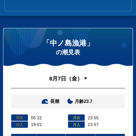
「中ノ島漁港」
の潮見表
長潮
月齢23.7
05:22
23:55
日出
月出
19:01
13:57
日入
月入