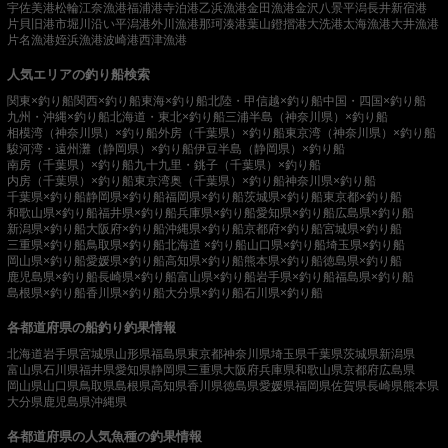
宇佐美港
松輪江奈漁港
福浦港
寺泊港
乙浜漁港
金田漁港
金沢八景平潟
長井新宿港
片貝旧港
市堀川沿い
平潟港
外川漁港
那珂湊港
葉山鐙摺港
大洗港
太海漁港
大井漁港
片名漁港
姪浜漁港
波崎港
西津漁港
人気エリアの釣り船検索
関東×釣り船
関西×釣り船
東海×釣り船
北陸・甲信越×釣り船
中国・四国×釣り船
九州・沖縄×釣り船
北海道・東北×釣り船
三浦半島（神奈川県）×釣り船
相模湾（神奈川県）×釣り船
外房（千葉県）×釣り船
東京湾（神奈川県）×釣り船
駿河湾・遠州灘（静岡県）×釣り船
伊豆半島（静岡県）×釣り船
南房（千葉県）×釣り船
九十九里・銚子（千葉県）×釣り船
内房（千葉県）×釣り船
東京湾奥（千葉県）×釣り船
神奈川県×釣り船
千葉県×釣り船
静岡県×釣り船
福岡県×釣り船
茨城県×釣り船
東京都×釣り船
和歌山県×釣り船
福井県×釣り船
兵庫県×釣り船
愛知県×釣り船
広島県×釣り船
新潟県×釣り船
大阪府×釣り船
沖縄県×釣り船
京都府×釣り船
宮城県×釣り船
三重県×釣り船
鳥取県×釣り船
北海道 ×釣り船
山口県×釣り船
埼玉県×釣り船
岡山県×釣り船
愛媛県×釣り船
高知県×釣り船
熊本県×釣り船
徳島県×釣り船
鹿児島県×釣り船
長崎県×釣り船
富山県×釣り船
岩手県×釣り船
福島県×釣り船
島根県×釣り船
香川県×釣り船
大分県×釣り船
石川県×釣り船
各都道府県の船釣り釣果情報
北海道
岩手県
宮城県
山形県
福島県
東京都
神奈川県
埼玉県
千葉県
茨城県
新潟県
富山県
石川県
福井県
愛知県
静岡県
三重県
大阪府
兵庫県
和歌山県
京都府
広島県
岡山県
山口県
鳥取県
島根県
高知県
香川県
徳島県
愛媛県
福岡県
佐賀県
長崎県
熊本県
大分県
鹿児島県
沖縄県
各都道府県の人気魚種の釣果情報