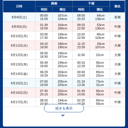
+
満潮
干潮
日時
潮名
−
時刻
潮位
時刻
潮位
00:00
167cm
08:00
64cm
8月8日(土)
若潮
15:59
154cm
20:20
136cm
01:39
164cm
09:20
53cm
8月9日(日)
中潮
16:59
168cm
22:00
130cm
03:00
169cm
10:20
40cm
8月10日(月)
中潮
17:30
180cm
22:59
119cm
04:10
180cm
11:10
29cm
8月11日(火)
大潮
18:00
190cm
23:39
107cm
05:00
190cm
8月12日(水)
11:50
22cm
大潮
18:30
197cm
05:49
199cm
00:10
95cm
8月13日(木)
大潮
19:00
201cm
12:29
20cm
06:29
204cm
00:40
83cm
8月14日(金)
大潮
19:29
203cm
13:00
23cm
07:00
205cm
01:19
73cm
8月15日(土)
中潮
19:59
203cm
13:30
31cm
07:40
202cm
01:49
65cm
8月16日(日)
中潮
20:19
200cm
14:00
43cm
08:20
194cm
02:20
60cm
8月17日(月)
中潮
20:40
197cm
14:30
59cm
続きを表示