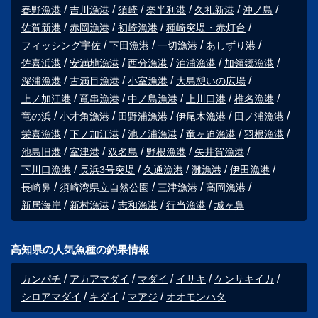
春野漁港
吉川漁港
須崎
奈半利港
久礼新港
沖ノ島
佐賀新港
赤岡漁港
初崎漁港
種崎突堤・赤灯台
フィッシング宇佐
下田漁港
一切漁港
あしずり港
佐喜浜港
安満地漁港
西分漁港
泊浦漁港
加領郷漁港
深浦漁港
古満目漁港
小室漁港
大島憩いの広場
上ノ加江港
竜串漁港
中ノ島漁港
上川口港
椎名漁港
竜の浜
小才角漁港
田野浦漁港
伊尾木漁港
田ノ浦漁港
栄喜漁港
下ノ加江港
池ノ浦漁港
竜ヶ迫漁港
羽根漁港
池島旧港
室津港
双名島
野根漁港
矢井賀漁港
下川口漁港
長浜3号突堤
久通漁港
灘漁港
伊田漁港
長崎鼻
須崎湾県立自然公園
三津漁港
高岡漁港
新居海岸
新村漁港
志和漁港
行当漁港
城ヶ鼻
高知県の人気魚種の釣果情報
カンパチ
アカアマダイ
マダイ
イサキ
ケンサキイカ
シロアマダイ
キダイ
マアジ
オオモンハタ