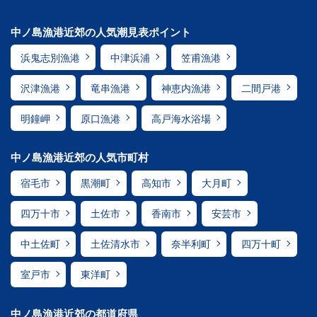
中ノ島漁港近郊の人気潮見表ポイント
浜鬼志別漁港
中津浜浦
笠甫漁港
沢津漁港
竜串漁港
神恵内漁港
二間戸港
明鐘岬
原口漁港
高戸海水浴場
中ノ島漁港近郊の人気市町村
宿毛市
黒潮町
高知市
大月町
四万十市
土佐市
香南市
安芸市
中土佐町
土佐清水市
奈半利町
四万十町
室戸市
東洋町
中ノ島漁港近郊の都道府県