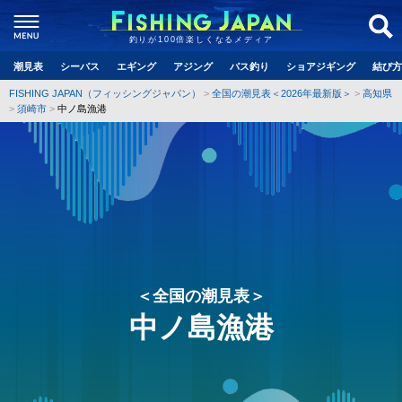
釣りが100倍楽しくなるメディア
潮見表
シーバス
エギング
アジング
バス釣り
ショアジギング
結び方
FISHING JAPAN（フィッシングジャパン）
全国の潮見表＜2026年最新版＞
高知県
須崎市
中ノ島漁港
＜全国の潮見表＞
中ノ島漁港