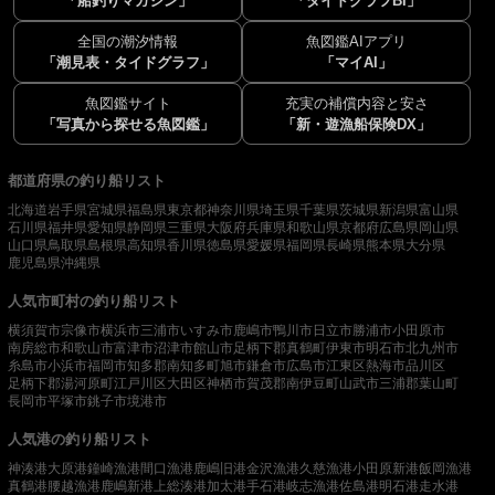
「船釣りマガジン」
「タイドグラフBI」
全国の潮汐情報
魚図鑑AIアプリ
「潮見表・タイドグラフ」
「マイAI」
魚図鑑サイト
充実の補償内容と安さ
「写真から探せる魚図鑑」
「新・遊漁船保険DX」
都道府県の釣り船リスト
北海道
岩手県
宮城県
福島県
東京都
神奈川県
埼玉県
千葉県
茨城県
新潟県
富山県
石川県
福井県
愛知県
静岡県
三重県
大阪府
兵庫県
和歌山県
京都府
広島県
岡山県
山口県
鳥取県
島根県
高知県
香川県
徳島県
愛媛県
福岡県
長崎県
熊本県
大分県
鹿児島県
沖縄県
人気市町村の釣り船リスト
横須賀市
宗像市
横浜市
三浦市
いすみ市
鹿嶋市
鴨川市
日立市
勝浦市
小田原市
南房総市
和歌山市
富津市
沼津市
館山市
足柄下郡真鶴町
伊東市
明石市
北九州市
糸島市
小浜市
福岡市
知多郡南知多町
旭市
鎌倉市
広島市
江東区
熱海市
品川区
足柄下郡湯河原町
江戸川区
大田区
神栖市
賀茂郡南伊豆町
山武市
三浦郡葉山町
長岡市
平塚市
銚子市
境港市
人気港の釣り船リスト
神湊港
大原港
鐘崎漁港
間口漁港
鹿嶋旧港
金沢漁港
久慈漁港
小田原新港
飯岡漁港
真鶴港
腰越漁港
鹿嶋新港
上総湊港
加太港
手石港
岐志漁港
佐島港
明石港
走水港