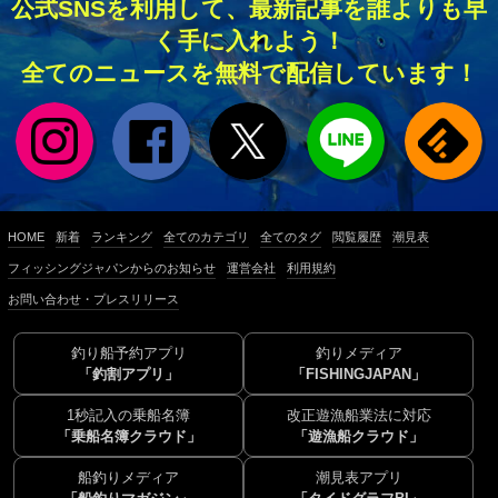
公式SNSを利用して、最新記事を誰よりも早
く手に入れよう！
全てのニュースを無料で配信しています！
HOME
新着
ランキング
全てのカテゴリ
全てのタグ
閲覧履歴
潮見表
フィッシングジャパンからのお知らせ
運営会社
利用規約
お問い合わせ・プレスリリース
釣り船予約アプリ
釣りメディア
「釣割アプリ」
「FISHINGJAPAN」
1秒記入の乗船名簿
改正遊漁船業法に対応
「乗船名簿クラウド」
「遊漁船クラウド」
船釣りメディア
潮見表アプリ