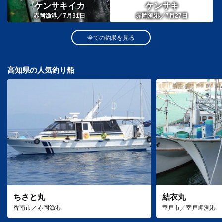
ケンサキイカ
ケンサキ
赤岡漁港／7月31日
赤岡漁港／7月27日
全ての釣果を見る
高知県の人気釣り船
ちさと丸
結衣丸
香南市／赤岡漁港
室戸市／室戸岬漁港