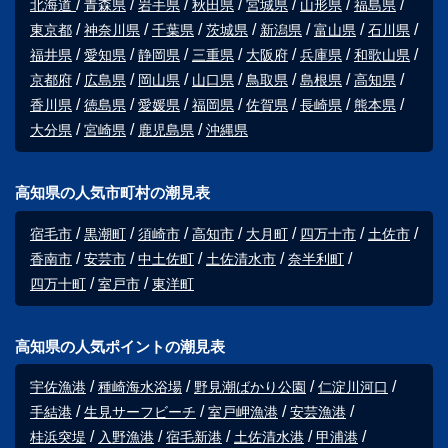
北海道
青森県
岩手県
秋田県
宮城県
山形県
福島県
東京都
神奈川県
千葉県
茨城県
新潟県
富山県
石川県
福井県
愛知県
静岡県
三重県
大阪府
兵庫県
和歌山県
京都府
広島県
岡山県
山口県
鳥取県
島根県
高知県
香川県
徳島県
愛媛県
福岡県
佐賀県
長崎県
熊本県
大分県
宮崎県
鹿児島県
沖縄県
高知県の人気市町村の潮見表
宿毛市
黒潮町
須崎市
高知市
大月町
四万十市
土佐市
香南市
安芸市
中土佐町
土佐清水市
奈半利町
四万十町
室戸市
東洋町
高知県の人気ポイントの潮見表
宇佐漁港
種崎海水浴場
野見潮ばかり公園
仁淀川河口
手結港
生見サーフビーチ
室戸岬漁港
安芸漁港
桂浜突堤
入野漁港
宿毛新港
土佐清水港
甲浦港