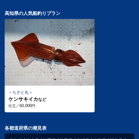
高知県の人気船釣りプラン
ちさと丸
ケンサキイカ
など
60,000
仕立／
円
各都道府県の潮見表