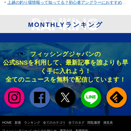
上越の釣り場情報って知ってる？初心者アングラーにおすすめの穴場ポイント
MONTHLYランキング
フィッシングジャパンの
公式SNSを利用して、最新記事を誰よりも早
く手に入れよう！
全てのニュースを無料で配信しています！
HOME
新着
ランキング
全てのカテゴリ
全てのタグ
閲覧履歴
潮見表
フィッシングジャパンからのお知らせ
運営会社
利用規約