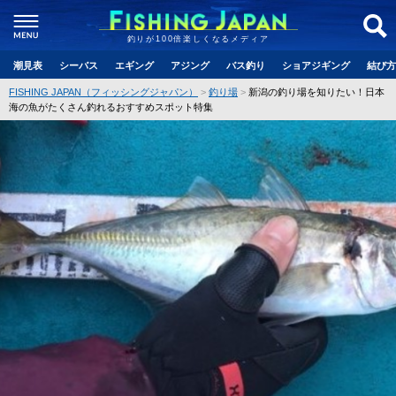
釣りが100倍楽しくなるメディア
潮見表
シーバス
エギング
アジング
バス釣り
ショアジギング
結び方
FISHING JAPAN（フィッシングジャパン）
釣り場
新潟の釣り場を知りたい！日本
海の魚がたくさん釣れるおすすめスポット特集