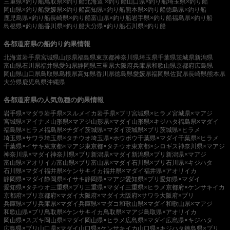
三重県×釣り船
鳥取県×釣り船
北海道 ×釣り船
山口県×釣り船
埼玉県×釣り船
岡山県×釣り船
愛媛県×釣り船
高知県×釣り船
熊本県×釣り船
徳島県×釣り船
鹿児島県×釣り船
長崎県×釣り船
富山県×釣り船
岩手県×釣り船
福島県×釣り船
島根県×釣り船
香川県×釣り船
大分県×釣り船
石川県×釣り船
各都道府県の船釣り釣果情報
北海道
岩手県
宮城県
山形県
福島県
東京都
神奈川県
埼玉県
千葉県
茨城県
新潟県
富山県
石川県
福井県
愛知県
静岡県
三重県
大阪府
兵庫県
和歌山県
京都府
広島県
岡山県
山口県
鳥取県
島根県
高知県
香川県
徳島県
愛媛県
福岡県
佐賀県
長崎県
熊本県
大分県
鹿児島県
沖縄県
各都道府県の人気魚種の釣果情報
岩手県×マダラ
岩手県×スルメイカ
岩手県×ブリ
宮城県×ヒラメ
宮城県×マアジ
宮城県×アイナメ
山形県×マアジ
山形県×マダイ
山形県×キジハタ
福島県×マダイ
福島県×ヒラメ
福島県×チダイ
茨城県×マダイ
茨城県×ブリ
茨城県×ヒラメ
埼玉県×サワラ
埼玉県×タチウオ
埼玉県×ホウボウ
千葉県×マダイ
千葉県×ヒラメ
千葉県×イサキ
東京都×マアジ
東京都×タチウオ
東京都×シロギス
神奈川県×マアジ
神奈川県×マダイ
神奈川県×ブリ
新潟県×マダイ
新潟県×ブリ
新潟県×マアジ
富山県×アオリイカ
富山県×ブリ
富山県×マダイ
石川県×ブリ
石川県×キジハタ
石川県×マダイ
福井県×ケンサキイカ
福井県×マダイ
福井県×アオリイカ
静岡県×マダイ
静岡県×イサキ
静岡県×マアジ
愛知県×ブリ
愛知県×マダイ
愛知県×タチウオ
三重県×ブリ
三重県×マダイ
三重県×ヒラメ
京都府×ケンサキイカ
京都府×ブリ
京都府×マダイ
大阪府×マダイ
大阪府×サワラ
大阪府×ブリ
兵庫県×ブリ
兵庫県×マダイ
兵庫県×マダコ
和歌山県×マダイ
和歌山県×マアジ
和歌山県×ブリ
鳥取県×ケンサキイカ
鳥取県×マアジ
鳥取県×アオリイカ
岡山県×スズキ
岡山県×マダイ
岡山県×ヒラメ
広島県×マダイ
広島県×キジハタ
広島県×ブリ
山口県×マダイ
山口県×ケンサキイカ
山口県×キジハタ
徳島県×ブリ