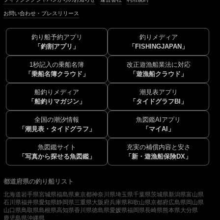
お問い合わせ・プレスリリース
釣り船予約アプリ
釣りメディア
「釣割アプリ」
「FISHINGJAPAN」
1秒記入の乗船名簿
改正遊漁船業法に対応
「乗船名簿クラウド」
「遊漁船クラウド」
船釣りメディア
潮見表アプリ
「船釣りマガジン」
「タイドグラフBI」
全国の潮汐情報
魚図鑑AIアプリ
「潮見表・タイドグラフ」
「マイAI」
魚図鑑サイト
充実の補償内容と安さ
「写真から探せる魚図鑑」
「新・遊漁船保険DX」
都道府県の釣り船リスト
北海道
岩手県
宮城県
福島県
東京都
神奈川県
埼玉県
千葉県
茨城県
新潟県
富山県
石川県
福井県
愛知県
静岡県
三重県
大阪府
兵庫県
和歌山県
京都府
広島県
岡山県
山口県
鳥取県
島根県
高知県
香川県
徳島県
愛媛県
福岡県
長崎県
熊本県
大分県
鹿児島県
沖縄県