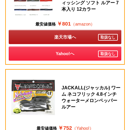
ィッシング ソフト ルアー 7
本入り 12カラー
￥801
（amazon）
最安値価格
楽天市場へ
取扱なし
Yahoo!へ
取扱なし
JACKALL(ジャッカル) ワー
ム ネコフリック 4.8インチ
ウォーターメロンペッパー
ルアー
￥752
（Yahoo!）
最安値価格