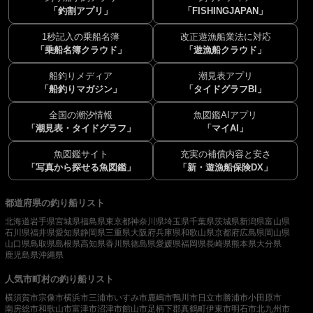
「釣割アプリ」
「FISHINGJAPAN」
1秒記入の乗船名簿
改正遊漁船業法に対応
「乗船名簿クラウド」
「遊漁船クラウド」
船釣りメディア
潮見表アプリ
「船釣りマガジン」
「タイドグラフBI」
全国の潮汐情報
魚図鑑AIアプリ
「潮見表・タイドグラフ」
「マイAI」
魚図鑑サイト
充実の補償内容と安さ
「写真から探せる魚図鑑」
「新・遊漁船保険DX」
都道府県の釣り船リスト
北海道
岩手県
宮城県
福島県
東京都
神奈川県
埼玉県
千葉県
茨城県
新潟県
富山県
石川県
福井県
愛知県
静岡県
三重県
大阪府
兵庫県
和歌山県
京都府
広島県
岡山県
山口県
鳥取県
島根県
高知県
香川県
徳島県
愛媛県
福岡県
長崎県
熊本県
大分県
鹿児島県
沖縄県
人気市町村の釣り船リスト
横須賀市
宗像市
横浜市
三浦市
いすみ市
鹿嶋市
鴨川市
日立市
勝浦市
小田原市
南房総市
和歌山市
富津市
沼津市
館山市
足柄下郡真鶴町
伊東市
明石市
北九州市