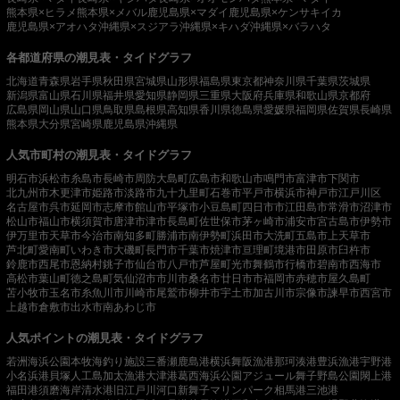
熊本県×ヒラメ
熊本県×メバル
鹿児島県×マダイ
鹿児島県×ケンサキイカ
鹿児島県×アオハタ
沖縄県×スジアラ
沖縄県×キハダ
沖縄県×バラハタ
各都道府県の潮見表・タイドグラフ
北海道
青森県
岩手県
秋田県
宮城県
山形県
福島県
東京都
神奈川県
千葉県
茨城県
新潟県
富山県
石川県
福井県
愛知県
静岡県
三重県
大阪府
兵庫県
和歌山県
京都府
広島県
岡山県
山口県
鳥取県
島根県
高知県
香川県
徳島県
愛媛県
福岡県
佐賀県
長崎県
熊本県
大分県
宮崎県
鹿児島県
沖縄県
人気市町村の潮見表・タイドグラフ
明石市
浜松市
糸島市
長崎市
周防大島町
広島市
和歌山市
鳴門市
富津市
下関市
北九州市
木更津市
姫路市
淡路市
九十九里町
石巻市
平戸市
横浜市
神戸市
江戸川区
名古屋市
呉市
延岡市
志摩市
館山市
平塚市
小豆島町
四日市市
江田島市
常滑市
沼津市
松山市
福山市
横須賀市
唐津市
津市
長島町
佐世保市
茅ヶ崎市
浦安市
宮古島市
伊勢市
伊万里市
天草市
今治市
南知多町
勝浦市
南伊勢町
浜田市
大洗町
五島市
上天草市
芦北町
愛南町
いわき市
大磯町
長門市
千葉市
焼津市
亘理町
境港市
田原市
臼杵市
鈴鹿市
西尾市
恩納村
銚子市
仙台市
八戸市
芦屋町
光市
舞鶴市
行橋市
碧南市
西海市
高松市
葉山町
徳之島町
気仙沼市
市川市
桑名市
廿日市市
福岡市
赤穂市
屋久島町
苫小牧市
玉名市
糸魚川市
川崎市
尾鷲市
柳井市
宇土市
加古川市
宗像市
諫早市
西宮市
上越市
倉敷市
出水市
南あわじ市
人気ポイントの潮見表・タイドグラフ
若洲海浜公園
本牧海釣り施設
三番瀬
鹿島港
横浜
舞阪漁港
那珂湊港
豊浜漁港
宇野港
小名浜港
貝塚人工島
加太漁港
大津港
葛西海浜公園
アジュール舞子
野島公園
閖上港
福田港
須磨海岸
清水港
旧江戸川河口
新舞子マリンパーク
相馬港
三池港