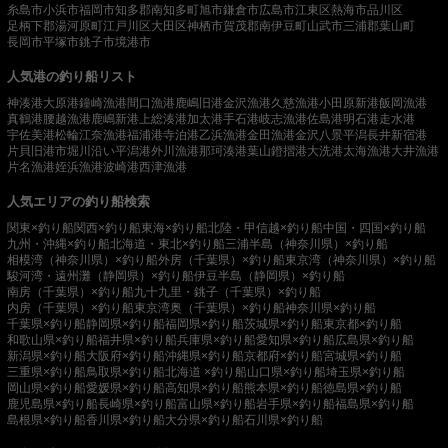
糸島市
小浜市
福岡市
知多郡南知多町
旭市
鎌倉市
広島市
江東区
熱海市
品川区
足柄下郡湯河原町
江戸川区
大田区
神栖市
賀茂郡南伊豆町
山武市
三浦郡葉山町
長岡市
平塚市
銚子市
境港市
人気港の釣り船リスト
神湊港
大原港
鐘崎漁港
間口漁港
鹿嶋旧港
金沢漁港
久慈漁港
小田原新港
飯岡漁港
真鶴港
腰越漁港
鹿嶋新港
上総湊港
加太港
手石港
岐志漁港
佐島港
明石港
走水港
宇佐美港
松輪江奈漁港
福浦港
寺泊港
乙浜漁港
金田漁港
金沢八景平潟
長井新宿港
片貝旧港
市堀川沿い
平潟港
外川漁港
那珂湊港
葉山鐙摺港
大洗港
太海漁港
大井漁港
片名漁港
姪浜漁港
波崎港
西津漁港
人気エリアの釣り船検索
関東×釣り船
関西×釣り船
東海×釣り船
北陸・甲信越×釣り船
中国・四国×釣り船
九州・沖縄×釣り船
北海道・東北×釣り船
三浦半島（神奈川県）×釣り船
相模湾（神奈川県）×釣り船
外房（千葉県）×釣り船
東京湾（神奈川県）×釣り船
駿河湾・遠州灘（静岡県）×釣り船
伊豆半島（静岡県）×釣り船
南房（千葉県）×釣り船
九十九里・銚子（千葉県）×釣り船
内房（千葉県）×釣り船
東京湾奥（千葉県）×釣り船
神奈川県×釣り船
千葉県×釣り船
静岡県×釣り船
福岡県×釣り船
茨城県×釣り船
東京都×釣り船
和歌山県×釣り船
福井県×釣り船
兵庫県×釣り船
愛知県×釣り船
広島県×釣り船
新潟県×釣り船
大阪府×釣り船
沖縄県×釣り船
京都府×釣り船
宮城県×釣り船
三重県×釣り船
鳥取県×釣り船
北海道 ×釣り船
山口県×釣り船
埼玉県×釣り船
岡山県×釣り船
愛媛県×釣り船
高知県×釣り船
熊本県×釣り船
徳島県×釣り船
鹿児島県×釣り船
長崎県×釣り船
富山県×釣り船
岩手県×釣り船
福島県×釣り船
島根県×釣り船
香川県×釣り船
大分県×釣り船
石川県×釣り船