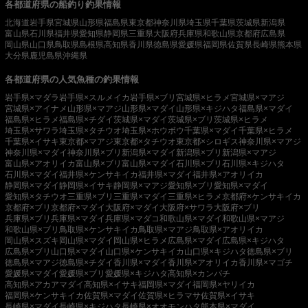
各都道府県の船釣り釣果情報
北海道
岩手県
宮城県
山形県
福島県
東京都
神奈川県
埼玉県
千葉県
茨城県
新潟県
富山県
石川県
福井県
愛知県
静岡県
三重県
大阪府
兵庫県
和歌山県
京都府
広島県
岡山県
山口県
鳥取県
島根県
高知県
香川県
徳島県
愛媛県
福岡県
佐賀県
長崎県
熊本県
大分県
鹿児島県
沖縄県
各都道府県の人気魚種の釣果情報
岩手県×マダラ
岩手県×スルメイカ
岩手県×ブリ
宮城県×ヒラメ
宮城県×マアジ
宮城県×アイナメ
山形県×マアジ
山形県×マダイ
山形県×キジハタ
福島県×マダイ
福島県×ヒラメ
福島県×チダイ
茨城県×マダイ
茨城県×ブリ
茨城県×ヒラメ
埼玉県×サワラ
埼玉県×タチウオ
埼玉県×ホウボウ
千葉県×マダイ
千葉県×ヒラメ
千葉県×イサキ
東京都×マアジ
東京都×タチウオ
東京都×シロギス
神奈川県×マアジ
神奈川県×マダイ
神奈川県×ブリ
新潟県×マダイ
新潟県×ブリ
新潟県×マアジ
富山県×アオリイカ
富山県×ブリ
富山県×マダイ
石川県×ブリ
石川県×キジハタ
石川県×マダイ
福井県×ケンサキイカ
福井県×マダイ
福井県×アオリイカ
静岡県×マダイ
静岡県×イサキ
静岡県×マアジ
愛知県×ブリ
愛知県×マダイ
愛知県×タチウオ
三重県×ブリ
三重県×マダイ
三重県×ヒラメ
京都府×ケンサキイカ
京都府×ブリ
京都府×マダイ
大阪府×マダイ
大阪府×サワラ
大阪府×ブリ
兵庫県×ブリ
兵庫県×マダイ
兵庫県×マダコ
和歌山県×マダイ
和歌山県×マアジ
和歌山県×ブリ
鳥取県×ケンサキイカ
鳥取県×マアジ
鳥取県×アオリイカ
岡山県×スズキ
岡山県×マダイ
岡山県×ヒラメ
広島県×マダイ
広島県×キジハタ
広島県×ブリ
山口県×マダイ
山口県×ケンサキイカ
山口県×キジハタ
徳島県×ブリ
徳島県×マアジ
徳島県×チダイ
香川県×マダイ
香川県×アオリイカ
香川県×マゴチ
愛媛県×マダイ
愛媛県×ブリ
愛媛県×キジハタ
高知県×カンパチ
高知県×アカアマダイ
高知県×イサキ
福岡県×マダイ
福岡県×ヤリイカ
福岡県×ケンサキイカ
佐賀県×マダイ
佐賀県×ヒラマサ
佐賀県×イサキ
長崎県×マダイ
長崎県×キジハタ
長崎県×オオモンハタ
熊本県×マダイ