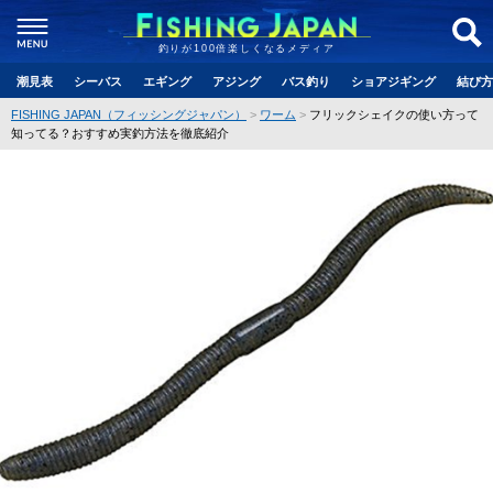
釣りが100倍楽しくなるメディア
潮見表
シーバス
エギング
アジング
バス釣り
ショアジギング
結び方
FISHING JAPAN（フィッシングジャパン）
ワーム
フリックシェイクの使い方って
知ってる？おすすめ実釣方法を徹底紹介