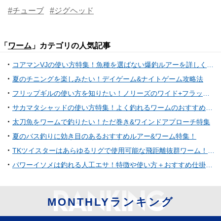
#チューブ
#ジグヘッド
「
ワーム
」カテゴリの人気記事
コアマンVJの使い方特集！魚種を選ばない爆釣ルアーを詳しくチェック
夏のチニングを楽しみたい！デイゲーム&ナイトゲーム攻略法
フリップギルの使い方を知りたい！ノリーズのワイド+フラット型ギル系ワーム
サカマタシャッドの使い方特集！よく釣れるワームのおすすめリグとは
太刀魚をワームで釣りたい！ただ巻き&ワインドアプローチ特集
夏のバス釣りに効き目のあるおすすめルアー&ワーム特集！
TKツイスターはあらゆるリグで使用可能な飛距離抜群ワーム！気になる使い方やインプレ、フックサイズなどを一挙ご紹介！
パワーイソメは釣れる人工エサ！特徴や使い方＋おすすめ仕掛けをチェック
MONTHLYランキング