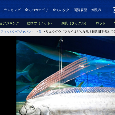
ランキング
全てのカテゴリ
全てのタグ
閲覧履歴
潮見表
ョアジギング
結び方（ノット）
釣具（タックル）
ロッド
PAN（フィッシングジャパン）
>
魚
>
リュウグウノツカイはどんな魚？最近日本各地で目