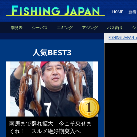
HOME
新着
潮見表
シーバス
エギング
アジング
バス釣り
シ
FISHING JA
人気BEST3
南房まで群れ拡大 今こそ乗せま
くれ！ スルメ絶好期突入へ