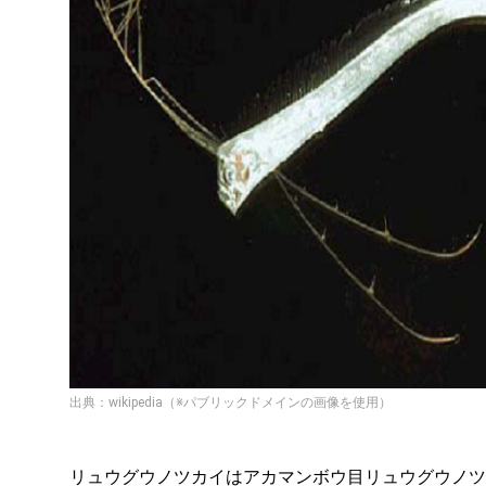
出典：wikipedia（※パブリックドメインの画像を使用）
リュウグウノツカイはアカマンボウ目リュウグウノツ