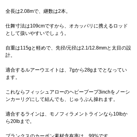
全長は2.08mで、継数は2本。
仕舞寸法は109cmですから、オカッパリに携えるロッド
として扱いやすいでしょう。
自重は115gと軽めで、先径/元径は2.1/12.8mmと太目の設
計。
適合するルアーウエイトは、7gから28gまでとなってい
ます。
これならフィッシュアローのヘビープープ3inchをノーシ
ンカーリグにして結んでも、じゅうぶん操れます。
適合するラインは、モノフィラメントラインなら10lbか
ら20lbまで。
ブランクスのカーボン素材含有率は、99%です。