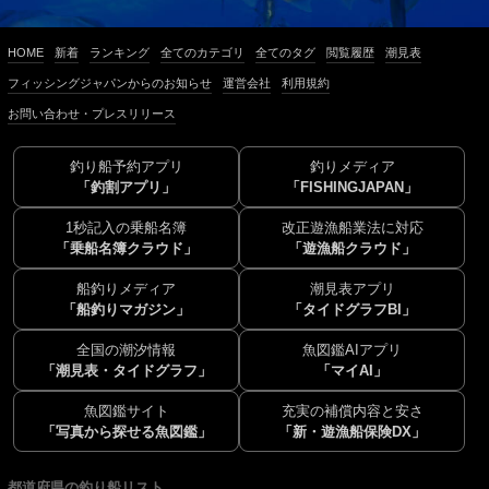
HOME
新着
ランキング
全てのカテゴリ
全てのタグ
閲覧履歴
潮見表
フィッシングジャパンからのお知らせ
運営会社
利用規約
お問い合わせ・プレスリリース
釣り船予約アプリ
釣りメディア
「釣割アプリ」
「FISHINGJAPAN」
1秒記入の乗船名簿
改正遊漁船業法に対応
「乗船名簿クラウド」
「遊漁船クラウド」
船釣りメディア
潮見表アプリ
「船釣りマガジン」
「タイドグラフBI」
全国の潮汐情報
魚図鑑AIアプリ
「潮見表・タイドグラフ」
「マイAI」
魚図鑑サイト
充実の補償内容と安さ
「写真から探せる魚図鑑」
「新・遊漁船保険DX」
都道府県の釣り船リスト