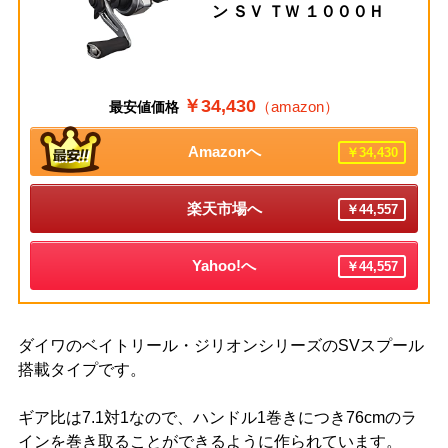
ン ＳＶ ＴＷ １０００Ｈ
￥34,430
（amazon）
最安値価格
Amazonへ
￥34,430
楽天市場へ
￥44,557
Yahoo!へ
￥44,557
ダイワのベイトリール・ジリオンシリーズのSVスプール
搭載タイプです。
ギア比は7.1対1なので、ハンドル1巻きにつき76cmのラ
インを巻き取ることができるように作られています。