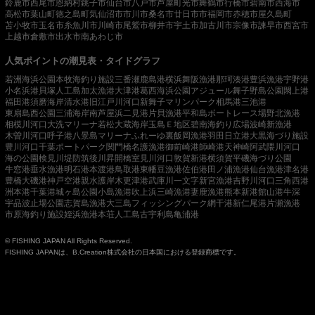
鈴鹿市
西尾市
恩納村
銚子市
仙台市
八戸市
芦屋町
光市
舞鶴市
行橋市
碧南市
西海市
高松市
葉山町
徳之島町
気仙沼市
市川市
桑名市
廿日市市
福岡市
赤穂市
屋久島町
苫小牧市
玉名市
糸魚川市
川崎市
尾鷲市
柳井市
宇土市
加古川市
宗像市
諫早市
西宮市
上越市
倉敷市
出水市
南あわじ市
人気ポイントの潮見表・タイドグラフ
若洲海浜公園
本牧海釣り施設
三番瀬
鹿島港
横浜
舞阪漁港
那珂湊港
豊浜漁港
宇野港
小名浜港
貝塚人工島
加太漁港
大津港
葛西海浜公園
アジュール舞子
野島公園
閖上港
福田港
須磨海岸
清水港
旧江戸川河口
新舞子マリンパーク
相馬港
三池港
東扇島西公園
三浦海岸
南芦屋浜
二見港
片貝漁港
平和島ボートレース場
野北漁港
相模川河口
大洗マリーナ
若松
大蔵海岸
玉島Ｅ地区
碧南海釣り広場
波崎新漁港
木曽川河口
呼子港
八景島マリーナ
ふれーゆ裏
飯岡漁港
羽田
日立港
大黒海づり施設
豊川河口
千葉ポートパーク
関門橋
名護漁港
御前崎港
師崎港
天神崎
阿武隈川河口
海の公園
検見川堤防
筑後川昇開橋
室見川河口
敦賀新港
横須賀
平磯海づり公園
牛窓港
垂水漁港
明石港
本渡港
鳥取港
東幡豆漁港
佐伯港
田ノ浦漁港
仙台漁港
津名港
豊橋
大磯港
神戸空港親水護岸
木更津港
武庫川一文字
新宮漁港
吉野川河口
三角西港
洲本港
千葉港
城ヶ島公園
小島漁港
吹上浜
三崎漁港
妻鹿漁港
熊本新港
館山港
牛深
宇品波止場公園
志賀島漁港
大三島フィッシングパーク
網干港
新仁尾港
片瀬漁港
市原海釣り施設
姪浜漁港
本荘人工島
古宇利島
亀浦港
© FISHING JAPAN All Rights Reserved.
FISHING JAPANは、B.Creation株式会社の日本国における登録商標です。