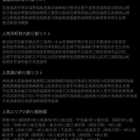
北海道
岩手県
宮城県
福島県
東京都
神奈川県
埼玉県
千葉県
茨城県
新潟県
富山県
石川県
福井県
愛知県
静岡県
三重県
大阪府
兵庫県
和歌山県
京都府
広島県
岡山県
山口県
鳥取県
島根県
高知県
香川県
徳島県
愛媛県
福岡県
長崎県
熊本県
大分県
鹿児島県
沖縄県
人気市町村の釣り船リスト
横須賀市
宗像市
横浜市
三浦市
いすみ市
鹿嶋市
鴨川市
日立市
勝浦市
小田原市
南房総市
和歌山市
富津市
沼津市
館山市
足柄下郡真鶴町
伊東市
明石市
北九州市
糸島市
小浜市
福岡市
知多郡南知多町
旭市
鎌倉市
広島市
江東区
熱海市
品川区
足柄下郡湯河原町
江戸川区
大田区
神栖市
賀茂郡南伊豆町
山武市
三浦郡葉山町
長岡市
平塚市
銚子市
境港市
人気港の釣り船リスト
神湊港
大原港
鐘崎漁港
間口漁港
鹿嶋旧港
金沢漁港
久慈漁港
小田原新港
飯岡漁港
真鶴港
腰越漁港
鹿嶋新港
上総湊港
加太港
手石港
岐志漁港
佐島港
明石港
走水港
宇佐美港
松輪江奈漁港
福浦港
寺泊港
乙浜漁港
金田漁港
金沢八景平潟
長井新宿港
片貝旧港
市堀川沿い
平潟港
外川漁港
那珂湊港
葉山鐙摺港
大洗港
太海漁港
大井漁港
片名漁港
姪浜漁港
波崎港
西津漁港
人気エリアの釣り船検索
関東×釣り船
関西×釣り船
東海×釣り船
北陸・甲信越×釣り船
中国・四国×釣り船
九州・沖縄×釣り船
北海道・東北×釣り船
三浦半島（神奈川県）×釣り船
相模湾（神奈川県）×釣り船
外房（千葉県）×釣り船
東京湾（神奈川県）×釣り船
駿河湾・遠州灘（静岡県）×釣り船
伊豆半島（静岡県）×釣り船
南房（千葉県）×釣り船
九十九里・銚子（千葉県）×釣り船