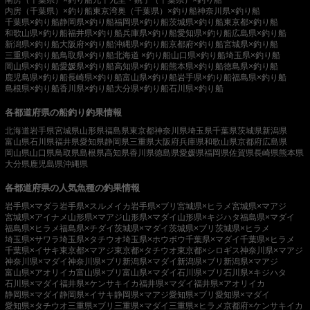
内房（千葉県）×釣り船
東京湾奥（千葉県）×釣り船
神奈川県×釣り船
千葉県×釣り船
静岡県×釣り船
福岡県×釣り船
茨城県×釣り船
東京都×釣り船
和歌山県×釣り船
福井県×釣り船
兵庫県×釣り船
愛知県×釣り船
広島県×釣り船
新潟県×釣り船
大阪府×釣り船
沖縄県×釣り船
京都府×釣り船
宮城県×釣り船
三重県×釣り船
鳥取県×釣り船
北海道 ×釣り船
山口県×釣り船
埼玉県×釣り船
岡山県×釣り船
愛媛県×釣り船
高知県×釣り船
熊本県×釣り船
徳島県×釣り船
鹿児島県×釣り船
長崎県×釣り船
富山県×釣り船
岩手県×釣り船
福島県×釣り船
島根県×釣り船
香川県×釣り船
大分県×釣り船
石川県×釣り船
各都道府県の船釣り釣果情報
北海道
岩手県
宮城県
山形県
福島県
東京都
神奈川県
埼玉県
千葉県
茨城県
新潟県
富山県
石川県
福井県
愛知県
静岡県
三重県
大阪府
兵庫県
和歌山県
京都府
広島県
岡山県
山口県
鳥取県
島根県
高知県
香川県
徳島県
愛媛県
福岡県
佐賀県
長崎県
熊本県
大分県
鹿児島県
沖縄県
各都道府県の人気魚種の釣果情報
岩手県×マダラ
岩手県×スルメイカ
岩手県×ブリ
宮城県×ヒラメ
宮城県×マアジ
宮城県×アイナメ
山形県×マアジ
山形県×マダイ
山形県×キジハタ
福島県×マダイ
福島県×ヒラメ
福島県×チダイ
茨城県×マダイ
茨城県×ブリ
茨城県×ヒラメ
埼玉県×サワラ
埼玉県×タチウオ
埼玉県×ホウボウ
千葉県×マダイ
千葉県×ヒラメ
千葉県×イサキ
東京都×マアジ
東京都×タチウオ
東京都×シロギス
神奈川県×マアジ
神奈川県×マダイ
神奈川県×ブリ
新潟県×マダイ
新潟県×ブリ
新潟県×マアジ
富山県×アオリイカ
富山県×ブリ
富山県×マダイ
石川県×ブリ
石川県×キジハタ
石川県×マダイ
福井県×ケンサキイカ
福井県×マダイ
福井県×アオリイカ
静岡県×マダイ
静岡県×イサキ
静岡県×マアジ
愛知県×ブリ
愛知県×マダイ
愛知県×タチウオ
三重県×ブリ
三重県×マダイ
三重県×ヒラメ
京都府×ケンサキイカ