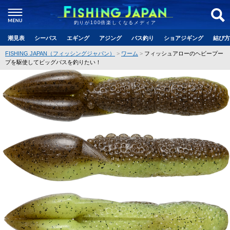
釣りが100倍楽しくなるメディア
潮見表
シーバス
エギング
アジング
バス釣り
ショアジギング
結び方
FISHING JAPAN（フィッシングジャパン）
ワーム
フィッシュアローのヘビープー
プを駆使してビッグバスを釣りたい！