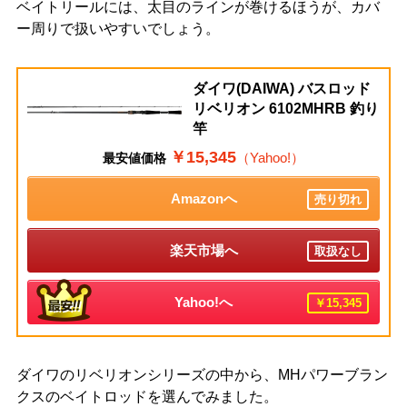
ベイトリールには、太目のラインが巻けるほうが、カバ
ー周りで扱いやすいでしょう。
ダイワ(DAIWA) バスロッド
リベリオン 6102MHRB 釣り
竿
￥15,345
（Yahoo!）
最安値価格
Amazonへ
売り切れ
楽天市場へ
取扱なし
Yahoo!へ
￥15,345
ダイワのリベリオンシリーズの中から、MHパワーブラン
クスのベイトロッドを選んでみました。