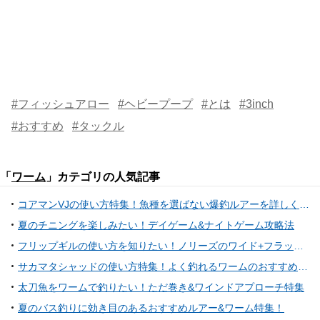
#フィッシュアロー
#ヘビープープ
#とは
#3inch
#おすすめ
#タックル
「
ワーム
」カテゴリの人気記事
コアマンVJの使い方特集！魚種を選ばない爆釣ルアーを詳しくチェック
夏のチニングを楽しみたい！デイゲーム&ナイトゲーム攻略法
フリップギルの使い方を知りたい！ノリーズのワイド+フラット型ギル系ワーム
サカマタシャッドの使い方特集！よく釣れるワームのおすすめリグとは
太刀魚をワームで釣りたい！ただ巻き&ワインドアプローチ特集
夏のバス釣りに効き目のあるおすすめルアー&ワーム特集！