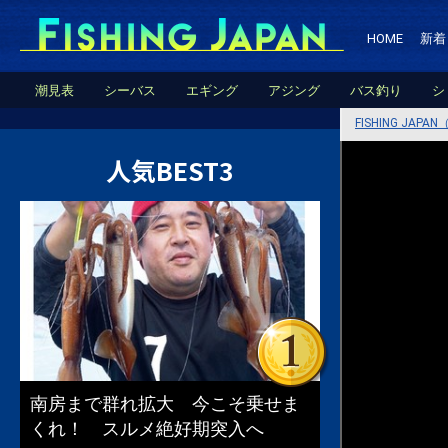
HOME
新着
潮見表
シーバス
エギング
アジング
バス釣り
シ
FISHING JA
人気BEST3
南房まで群れ拡大 今こそ乗せま
くれ！ スルメ絶好期突入へ