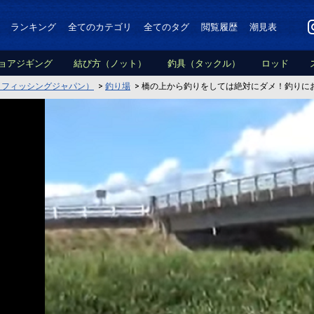
ランキング
全てのカテゴリ
全てのタグ
閲覧履歴
潮見表
ョアジギング
結び方（ノット）
釣具（タックル）
ロッド
PAN（フィッシングジャパン）
>
釣り場
>
橋の上から釣りをしては絶対にダメ！釣りに