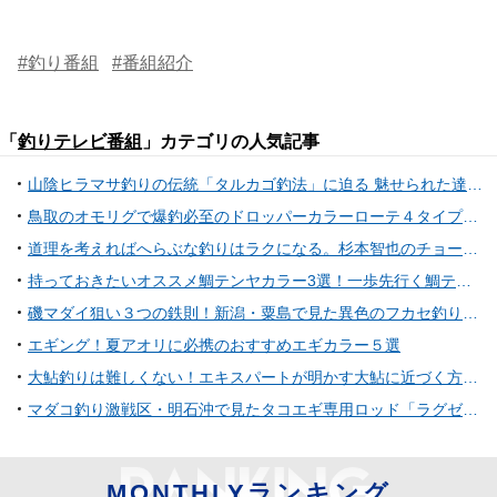
#釣り番組
#番組紹介
「
釣りテレビ番組
」カテゴリの人気記事
山陰ヒラマサ釣りの伝統「タルカゴ釣法」に迫る 魅せられた達人が進化させた現在の姿を紹介
鳥取のオモリグで爆釣必至のドロッパーカラーローテ４タイプ。「釣れているうちに交換」が決め手！？
道理を考えればへらぶな釣りはラクになる。杉本智也のチョーチンセット釣りシンプル思考に学べ
持っておきたいオススメ鯛テンヤカラー3選！一歩先行く鯛テンヤ徹底攻略術
磯マダイ狙い３つの鉄則！新潟・粟島で見た異色のフカセ釣り攻略術
エギング！夏アオリに必携のおすすめエギカラー５選
大鮎釣りは難しくない！エキスパートが明かす大鮎に近づく方法。意外なポイントで尺も出る!?
マダコ釣り激戦区・明石沖で見たタコエギ専用ロッド「ラグゼ・オクトライズFUNETACO」。2アイテムの使い分けで釣果を伸ばす秘訣
MONTHLYランキング