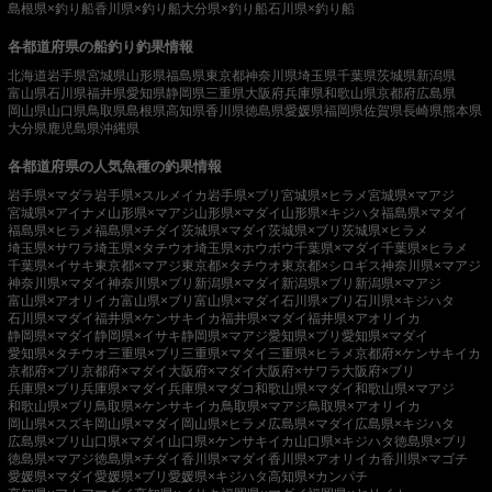
島根県×釣り船
香川県×釣り船
大分県×釣り船
石川県×釣り船
各都道府県の船釣り釣果情報
北海道
岩手県
宮城県
山形県
福島県
東京都
神奈川県
埼玉県
千葉県
茨城県
新潟県
富山県
石川県
福井県
愛知県
静岡県
三重県
大阪府
兵庫県
和歌山県
京都府
広島県
岡山県
山口県
鳥取県
島根県
高知県
香川県
徳島県
愛媛県
福岡県
佐賀県
長崎県
熊本県
大分県
鹿児島県
沖縄県
各都道府県の人気魚種の釣果情報
岩手県×マダラ
岩手県×スルメイカ
岩手県×ブリ
宮城県×ヒラメ
宮城県×マアジ
宮城県×アイナメ
山形県×マアジ
山形県×マダイ
山形県×キジハタ
福島県×マダイ
福島県×ヒラメ
福島県×チダイ
茨城県×マダイ
茨城県×ブリ
茨城県×ヒラメ
埼玉県×サワラ
埼玉県×タチウオ
埼玉県×ホウボウ
千葉県×マダイ
千葉県×ヒラメ
千葉県×イサキ
東京都×マアジ
東京都×タチウオ
東京都×シロギス
神奈川県×マアジ
神奈川県×マダイ
神奈川県×ブリ
新潟県×マダイ
新潟県×ブリ
新潟県×マアジ
富山県×アオリイカ
富山県×ブリ
富山県×マダイ
石川県×ブリ
石川県×キジハタ
石川県×マダイ
福井県×ケンサキイカ
福井県×マダイ
福井県×アオリイカ
静岡県×マダイ
静岡県×イサキ
静岡県×マアジ
愛知県×ブリ
愛知県×マダイ
愛知県×タチウオ
三重県×ブリ
三重県×マダイ
三重県×ヒラメ
京都府×ケンサキイカ
京都府×ブリ
京都府×マダイ
大阪府×マダイ
大阪府×サワラ
大阪府×ブリ
兵庫県×ブリ
兵庫県×マダイ
兵庫県×マダコ
和歌山県×マダイ
和歌山県×マアジ
和歌山県×ブリ
鳥取県×ケンサキイカ
鳥取県×マアジ
鳥取県×アオリイカ
岡山県×スズキ
岡山県×マダイ
岡山県×ヒラメ
広島県×マダイ
広島県×キジハタ
広島県×ブリ
山口県×マダイ
山口県×ケンサキイカ
山口県×キジハタ
徳島県×ブリ
徳島県×マアジ
徳島県×チダイ
香川県×マダイ
香川県×アオリイカ
香川県×マゴチ
愛媛県×マダイ
愛媛県×ブリ
愛媛県×キジハタ
高知県×カンパチ