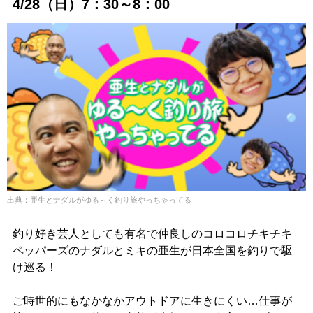
4/28（日）7：30～8：00
出典：亜生とナダルがゆる～く釣り旅やっちゃってる
釣り好き芸人としても有名で仲良しのコロコロチキチキ
ペッパーズのナダルとミキの亜生が日本全国を釣りで駆
け巡る！
ご時世的にもなかなかアウトドアに生きにくい…仕事が