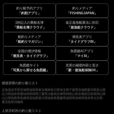
釣り船予約アプリ
釣りメディア
「釣割アプリ」
「FISHINGJAPAN」
1秒記入の乗船名簿
改正遊漁船業法に対応
「乗船名簿クラウド」
「遊漁船クラウド」
船釣りメディア
潮見表アプリ
「船釣りマガジン」
「タイドグラフBI」
全国の潮汐情報
魚図鑑AIアプリ
「潮見表・タイドグラフ」
「マイAI」
魚図鑑サイト
充実の補償内容と安さ
「写真から探せる魚図鑑」
「新・遊漁船保険DX」
都道府県の釣り船リスト
北海道
岩手県
宮城県
福島県
東京都
神奈川県
埼玉県
千葉県
茨城県
新潟県
富山県
石川県
福井県
愛知県
静岡県
三重県
大阪府
兵庫県
和歌山県
京都府
広島県
岡山県
山口県
鳥取県
島根県
高知県
香川県
徳島県
愛媛県
福岡県
長崎県
熊本県
大分県
鹿児島県
沖縄県
人気市町村の釣り船リスト