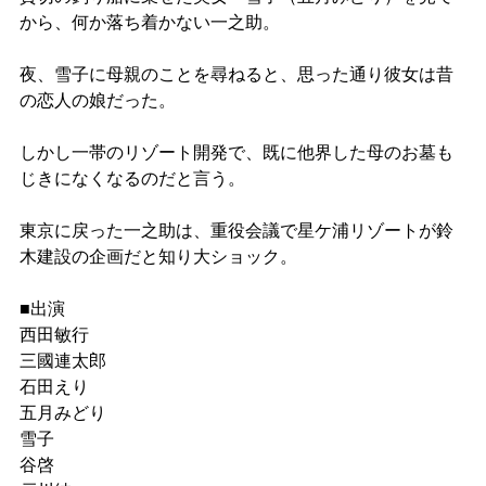
から、何か落ち着かない一之助。
夜、雪子に母親のことを尋ねると、思った通り彼女は昔
の恋人の娘だった。
しかし一帯のリゾート開発で、既に他界した母のお墓も
じきになくなるのだと言う。
東京に戻った一之助は、重役会議で星ケ浦リゾートが鈴
木建設の企画だと知り大ショック。
■出演
西田敏行
三國連太郎
石田えり
五月みどり
雪子
谷啓