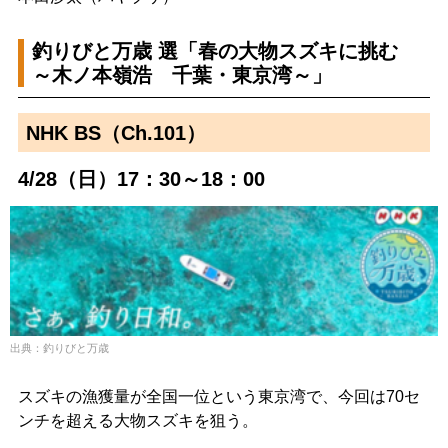
釣りびと万歳 選「春の大物スズキに挑む
～木ノ本嶺浩 千葉・東京湾～」
NHK BS（Ch.101）
4/28（日）17：30～18：00
出典：釣りびと万歳
スズキの漁獲量が全国一位という東京湾で、今回は70セ
ンチを超える大物スズキを狙う。