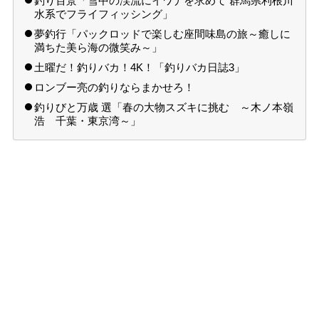
釣り百景「雪中の渓流にイワナを求めて 群馬県利根川
水系でフライフィッシング」
夢釣行「パックロッドで楽しむ座間味島の旅～癒しに
満ちた美ら海の微笑み～」
土曜だ！釣りバカ！4K！「釣りバカ日誌3」
ロンブー亮の釣りならまかせろ！
釣りびと万歳 選「春の大物スズキに挑む ～木ノ本嶺
浩 千葉・東京湾～」