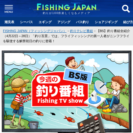
釣りが100倍楽しくなるメディア
潮見表
シーバス
エギング
アジング
バス釣り
ショアジギング
結び方
FISHING JAPAN（フィッシングジャパン）
釣りテレビ番組
【BS】釣り番組全紹介
（4月22日～28日）「釣り百景」では、フライフィッシングの第一人者がニンフフライ
を駆使する解禁初日の釣りに密着！