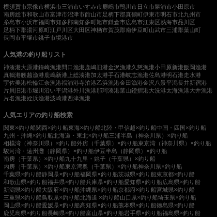
横須賀市
宗像市
横浜市
三浦市
いすみ市
鹿嶋市
鴨川市
日立市
勝浦市
小田原市
南房総市
和歌山市
富津市
沼津市
館山市
足柄下郡真鶴町
伊東市
明石市
北九州市
糸島市
小浜市
福岡市
知多郡南知多町
旭市
鎌倉市
広島市
江東区
熱海市
品川区
足柄下郡湯河原町
江戸川区
大田区
神栖市
賀茂郡南伊豆町
山武市
三浦郡葉山町
長岡市
平塚市
銚子市
境港市
人気港の釣り船リスト
神湊港
大原港
鐘崎漁港
間口漁港
鹿嶋旧港
金沢漁港
久慈漁港
小田原新港
飯岡漁港
真鶴港
腰越漁港
鹿嶋新港
上総湊港
加太港
手石港
岐志漁港
佐島港
明石港
走水港
宇佐美港
松輪江奈漁港
福浦港
寺泊港
乙浜漁港
金田漁港
金沢八景平潟
長井新宿港
片貝旧港
市堀川沿い
平潟港
外川漁港
那珂湊港
葉山鐙摺港
大洗港
太海漁港
大井漁港
片名漁港
姪浜漁港
波崎港
西津漁港
人気エリアの釣り船検索
関東×釣り船
関西×釣り船
東海×釣り船
北陸・甲信越×釣り船
中国・四国×釣り船
九州・沖縄×釣り船
北海道・東北×釣り船
三浦半島（神奈川県）×釣り船
相模湾（神奈川県）×釣り船
外房（千葉県）×釣り船
東京湾（神奈川県）×釣り船
駿河湾・遠州灘（静岡県）×釣り船
伊豆半島（静岡県）×釣り船
南房（千葉県）×釣り船
九十九里・銚子（千葉県）×釣り船
内房（千葉県）×釣り船
東京湾奥（千葉県）×釣り船
神奈川県×釣り船
千葉県×釣り船
静岡県×釣り船
福岡県×釣り船
茨城県×釣り船
東京都×釣り船
和歌山県×釣り船
福井県×釣り船
兵庫県×釣り船
愛知県×釣り船
広島県×釣り船
新潟県×釣り船
大阪府×釣り船
沖縄県×釣り船
京都府×釣り船
宮城県×釣り船
三重県×釣り船
鳥取県×釣り船
北海道 ×釣り船
山口県×釣り船
埼玉県×釣り船
岡山県×釣り船
愛媛県×釣り船
高知県×釣り船
熊本県×釣り船
徳島県×釣り船
鹿児島県×釣り船
長崎県×釣り船
富山県×釣り船
岩手県×釣り船
福島県×釣り船