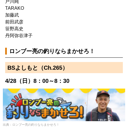
戸川純
TARAKO
加藤武
前田武彦
笹野高史
丹阿弥谷津子
ロンブー亮の釣りならまかせろ！
BSよしもと（Ch.265）
4/28（日）8：00～8：30
出典：ロンブー亮の釣りならまかせろ！