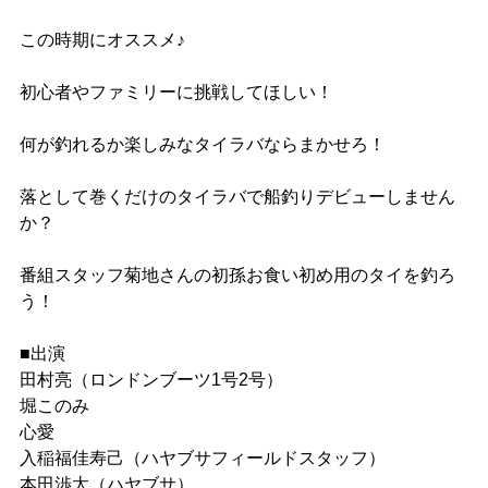
この時期にオススメ♪
初心者やファミリーに挑戦してほしい！
何が釣れるか楽しみなタイラバならまかせろ！
落として巻くだけのタイラバで船釣りデビューしません
か？
番組スタッフ菊地さんの初孫お食い初め用のタイを釣ろ
う！
■出演
田村亮（ロンドンブーツ1号2号）
堀このみ
心愛
入稲福佳寿己（ハヤブサフィールドスタッフ）
本田渉太（ハヤブサ）