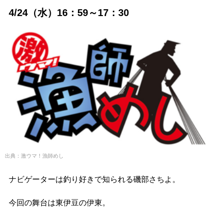
4/24（水）16：59～17：30
出典：激ウマ！漁師めし
ナビゲーターは釣り好きで知られる磯部さちよ。
今回の舞台は東伊豆の伊東。