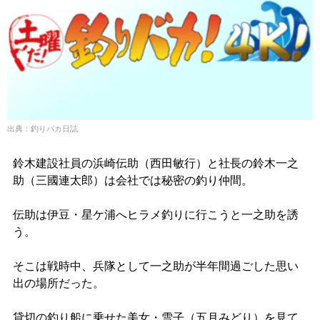
出典：釣りバカ日誌
鈴木建設社員の浜崎伝助（西田敏行）と社長の鈴木一之
助（三國連太郎）は会社では秘密の釣り仲間。
伝助は伊豆・星ケ浦へヒラメ釣りに行こうと一之助を誘
う。
そこは戦時中、兵隊として一之助が半年間過ごした思い
出の場所だった。
貸切の釣り船に乗せた美女・雪子（五月みどり）を見て