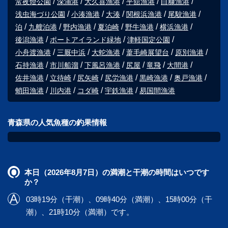
常夜燈公園
深浦港
大久喜漁港
平舘漁港
白糠漁港
浅虫海づり公園
小湊漁港
大湊
関根浜漁港
尾駮漁港
泊
九艘泊港
野内漁港
夏泊崎
野牛漁港
横浜漁港
後潟漁港
ポートアイランド緑地
津軽国定公園
小舟渡漁港
三厩中浜
大蛇漁港
葦毛崎展望台
原別漁港
石持漁港
市川船溜
下風呂漁港
尻屋
竜飛
大間港
佐井漁港
立待崎
尻矢崎
尻労漁港
黒崎漁港
奥戸漁港
蛸田漁港
川内港
コダ崎
宇鉄漁港
易国間漁港
青森県の人気魚種の釣果情報
本日（2026年8月7日）の満潮と干潮の時間はいつです
か？
03時19分（干潮）、09時40分（満潮）、15時00分（干
潮）、21時10分（満潮）です。