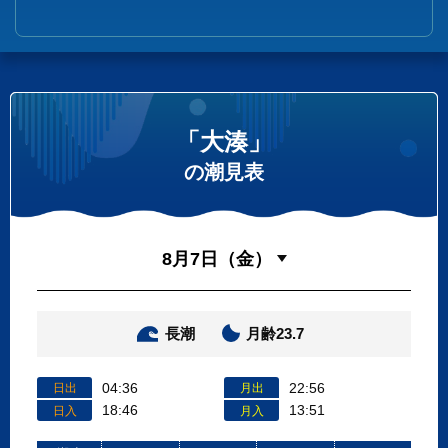
「大湊」
の潮見表
長潮
月齢23.7
04:36
22:56
日出
月出
18:46
13:51
日入
月入