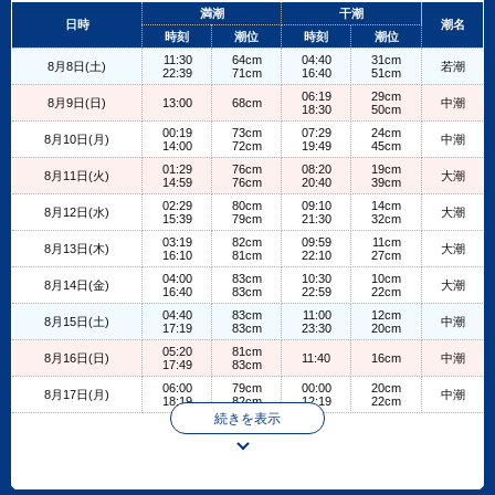
+
満潮
干潮
日時
潮名
−
時刻
潮位
時刻
潮位
11:30
64cm
04:40
31cm
8月8日(土)
若潮
22:39
71cm
16:40
51cm
06:19
29cm
8月9日(日)
13:00
68cm
中潮
18:30
50cm
00:19
73cm
07:29
24cm
8月10日(月)
中潮
14:00
72cm
19:49
45cm
01:29
76cm
08:20
19cm
8月11日(火)
大潮
14:59
76cm
20:40
39cm
02:29
80cm
09:10
14cm
8月12日(水)
大潮
15:39
79cm
21:30
32cm
03:19
82cm
09:59
11cm
8月13日(木)
大潮
16:10
81cm
22:10
27cm
04:00
83cm
10:30
10cm
8月14日(金)
大潮
16:40
83cm
22:59
22cm
04:40
83cm
11:00
12cm
8月15日(土)
中潮
17:19
83cm
23:30
20cm
05:20
81cm
8月16日(日)
11:40
16cm
中潮
17:49
83cm
06:00
79cm
00:00
20cm
8月17日(月)
中潮
18:19
82cm
12:19
22cm
続きを表示