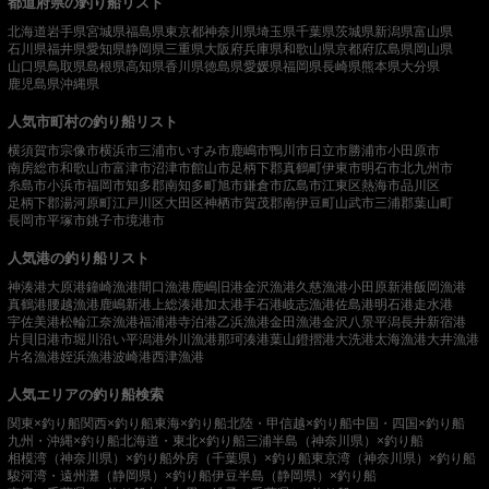
都道府県の釣り船リスト
北海道
岩手県
宮城県
福島県
東京都
神奈川県
埼玉県
千葉県
茨城県
新潟県
富山県
石川県
福井県
愛知県
静岡県
三重県
大阪府
兵庫県
和歌山県
京都府
広島県
岡山県
山口県
鳥取県
島根県
高知県
香川県
徳島県
愛媛県
福岡県
長崎県
熊本県
大分県
鹿児島県
沖縄県
人気市町村の釣り船リスト
横須賀市
宗像市
横浜市
三浦市
いすみ市
鹿嶋市
鴨川市
日立市
勝浦市
小田原市
南房総市
和歌山市
富津市
沼津市
館山市
足柄下郡真鶴町
伊東市
明石市
北九州市
糸島市
小浜市
福岡市
知多郡南知多町
旭市
鎌倉市
広島市
江東区
熱海市
品川区
足柄下郡湯河原町
江戸川区
大田区
神栖市
賀茂郡南伊豆町
山武市
三浦郡葉山町
長岡市
平塚市
銚子市
境港市
人気港の釣り船リスト
神湊港
大原港
鐘崎漁港
間口漁港
鹿嶋旧港
金沢漁港
久慈漁港
小田原新港
飯岡漁港
真鶴港
腰越漁港
鹿嶋新港
上総湊港
加太港
手石港
岐志漁港
佐島港
明石港
走水港
宇佐美港
松輪江奈漁港
福浦港
寺泊港
乙浜漁港
金田漁港
金沢八景平潟
長井新宿港
片貝旧港
市堀川沿い
平潟港
外川漁港
那珂湊港
葉山鐙摺港
大洗港
太海漁港
大井漁港
片名漁港
姪浜漁港
波崎港
西津漁港
人気エリアの釣り船検索
関東×釣り船
関西×釣り船
東海×釣り船
北陸・甲信越×釣り船
中国・四国×釣り船
九州・沖縄×釣り船
北海道・東北×釣り船
三浦半島（神奈川県）×釣り船
相模湾（神奈川県）×釣り船
外房（千葉県）×釣り船
東京湾（神奈川県）×釣り船
駿河湾・遠州灘（静岡県）×釣り船
伊豆半島（静岡県）×釣り船