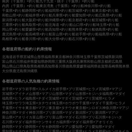
南房（千葉県）×釣り船
九十九里・銚子（千葉県）×釣り船
内房（千葉県）×釣り船
東京湾奥（千葉県）×釣り船
神奈川県×釣り船
千葉県×釣り船
静岡県×釣り船
福岡県×釣り船
茨城県×釣り船
東京都×釣り船
和歌山県×釣り船
福井県×釣り船
兵庫県×釣り船
愛知県×釣り船
広島県×釣り船
新潟県×釣り船
大阪府×釣り船
沖縄県×釣り船
京都府×釣り船
宮城県×釣り船
三重県×釣り船
鳥取県×釣り船
北海道 ×釣り船
山口県×釣り船
埼玉県×釣り船
岡山県×釣り船
愛媛県×釣り船
高知県×釣り船
熊本県×釣り船
徳島県×釣り船
鹿児島県×釣り船
長崎県×釣り船
富山県×釣り船
岩手県×釣り船
福島県×釣り船
島根県×釣り船
香川県×釣り船
大分県×釣り船
石川県×釣り船
各都道府県の船釣り釣果情報
北海道
岩手県
宮城県
山形県
福島県
東京都
神奈川県
埼玉県
千葉県
茨城県
新潟県
富山県
石川県
福井県
愛知県
静岡県
三重県
大阪府
兵庫県
和歌山県
京都府
広島県
岡山県
山口県
鳥取県
島根県
高知県
香川県
徳島県
愛媛県
福岡県
佐賀県
長崎県
熊本県
大分県
鹿児島県
沖縄県
各都道府県の人気魚種の釣果情報
岩手県×マダラ
岩手県×スルメイカ
岩手県×ブリ
宮城県×ヒラメ
宮城県×マアジ
宮城県×アイナメ
山形県×マアジ
山形県×マダイ
山形県×キジハタ
福島県×マダイ
福島県×ヒラメ
福島県×チダイ
茨城県×マダイ
茨城県×ブリ
茨城県×ヒラメ
埼玉県×サワラ
埼玉県×タチウオ
埼玉県×ホウボウ
千葉県×マダイ
千葉県×ヒラメ
千葉県×イサキ
東京都×マアジ
東京都×タチウオ
東京都×シロギス
神奈川県×マアジ
神奈川県×マダイ
神奈川県×ブリ
新潟県×マダイ
新潟県×ブリ
新潟県×マアジ
富山県×アオリイカ
富山県×ブリ
富山県×マダイ
石川県×ブリ
石川県×キジハタ
石川県×マダイ
福井県×ケンサキイカ
福井県×マダイ
福井県×アオリイカ
静岡県×マダイ
静岡県×イサキ
静岡県×マアジ
愛知県×ブリ
愛知県×マダイ
愛知県×タチウオ
三重県×ブリ
三重県×マダイ
三重県×ヒラメ
京都府×ケンサキイカ