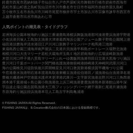
鈴鹿市
西尾市
恩納村
銚子市
仙台市
八戸市
芦屋町
光市
舞鶴市
行橋市
碧南市
西海市
高松市
葉山町
徳之島町
気仙沼市
市川市
桑名市
廿日市市
福岡市
赤穂市
屋久島町
苫小牧市
玉名市
糸魚川市
川崎市
尾鷲市
柳井市
宇土市
加古川市
宗像市
諫早市
西宮市
上越市
倉敷市
出水市
南あわじ市
人気ポイントの潮見表・タイドグラフ
若洲海浜公園
本牧海釣り施設
三番瀬
鹿島港
横浜
舞阪漁港
那珂湊港
豊浜漁港
宇野港
小名浜港
貝塚人工島
加太漁港
大津港
葛西海浜公園
アジュール舞子
野島公園
閖上港
福田港
須磨海岸
清水港
旧江戸川河口
新舞子マリンパーク
相馬港
三池港
東扇島西公園
三浦海岸
南芦屋浜
二見港
片貝漁港
平和島ボートレース場
野北漁港
相模川河口
大洗マリーナ
若松
大蔵海岸
玉島Ｅ地区
碧南海釣り広場
波崎新漁港
木曽川河口
呼子港
八景島マリーナ
ふれーゆ裏
飯岡漁港
羽田
日立港
大黒海づり施設
豊川河口
千葉ポートパーク
関門橋
名護漁港
御前崎港
師崎港
天神崎
阿武隈川河口
海の公園
検見川堤防
筑後川昇開橋
室見川河口
敦賀新港
横須賀
平磯海づり公園
牛窓港
垂水漁港
明石港
本渡港
鳥取港
東幡豆漁港
佐伯港
田ノ浦漁港
仙台漁港
津名港
豊橋
大磯港
神戸空港親水護岸
木更津港
武庫川一文字
新宮漁港
吉野川河口
三角西港
洲本港
千葉港
城ヶ島公園
小島漁港
吹上浜
三崎漁港
妻鹿漁港
熊本新港
館山港
牛深
宇品波止場公園
志賀島漁港
大三島フィッシングパーク
網干港
新仁尾港
片瀬漁港
市原海釣り施設
姪浜漁港
本荘人工島
古宇利島
亀浦港
© FISHING JAPAN All Rights Reserved.
FISHING JAPANは、B.Creation株式会社の日本国における登録商標です。