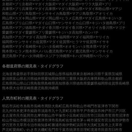
京都府×ブリ
京都府×マダイ
大阪府×マダイ
大阪府×サワラ
大阪府×ブリ
兵庫県×ブリ
兵庫県×マダイ
兵庫県×マダコ
和歌山県×マダイ
和歌山県×マアジ
和歌山県×ブリ
鳥取県×ケンサキイカ
鳥取県×マアジ
鳥取県×アオリイカ
岡山県×スズキ
岡山県×マダイ
岡山県×ヒラメ
広島県×マダイ
広島県×キジハタ
広島県×ブリ
山口県×マダイ
山口県×ケンサキイカ
山口県×キジハタ
徳島県×ブリ
徳島県×マアジ
徳島県×チダイ
香川県×マダイ
香川県×アオリイカ
香川県×マゴチ
愛媛県×マダイ
愛媛県×ブリ
愛媛県×キジハタ
高知県×カンパチ
高知県×アカアマダイ
高知県×イサキ
福岡県×マダイ
福岡県×ヤリイカ
福岡県×ケンサキイカ
佐賀県×マダイ
佐賀県×ヒラマサ
佐賀県×イサキ
長崎県×マダイ
長崎県×キジハタ
長崎県×オオモンハタ
熊本県×マダイ
熊本県×ヒラメ
熊本県×メバル
鹿児島県×マダイ
鹿児島県×ケンサキイカ
鹿児島県×アオハタ
沖縄県×スジアラ
沖縄県×キハダ
沖縄県×バラハタ
各都道府県の潮見表・タイドグラフ
北海道
青森県
岩手県
秋田県
宮城県
山形県
福島県
東京都
神奈川県
千葉県
茨城県
新潟県
富山県
石川県
福井県
愛知県
静岡県
三重県
大阪府
兵庫県
和歌山県
京都府
広島県
岡山県
山口県
鳥取県
島根県
高知県
香川県
徳島県
愛媛県
福岡県
佐賀県
長崎県
熊本県
大分県
宮崎県
鹿児島県
沖縄県
人気市町村の潮見表・タイドグラフ
明石市
浜松市
糸島市
長崎市
周防大島町
広島市
和歌山市
鳴門市
富津市
下関市
北九州市
木更津市
姫路市
淡路市
九十九里町
石巻市
平戸市
横浜市
神戸市
江戸川区
名古屋市
呉市
延岡市
志摩市
館山市
平塚市
小豆島町
四日市市
江田島市
常滑市
沼津市
松山市
福山市
横須賀市
唐津市
津市
長島町
佐世保市
茅ヶ崎市
浦安市
宮古島市
伊勢市
伊万里市
天草市
今治市
南知多町
勝浦市
南伊勢町
浜田市
大洗町
五島市
上天草市
芦北町
愛南町
いわき市
大磯町
長門市
千葉市
焼津市
亘理町
境港市
田原市
臼杵市