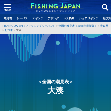
釣りが100倍楽しくなるメディア
潮見表
シーバス
エギング
アジング
バス釣り
ショアジギング
結び方
FISHING JAPAN（フィッシングジャパン）
全国の潮見表＜2026年最新版＞
青森県
むつ市
大湊
＜全国の潮見表＞
大湊