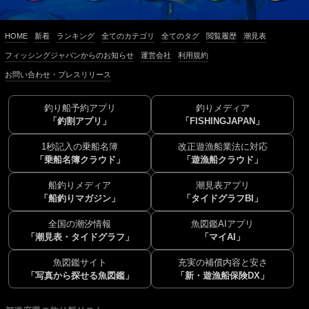
HOME
新着
ランキング
全てのカテゴリ
全てのタグ
閲覧履歴
潮見表
フィッシングジャパンからのお知らせ
運営会社
利用規約
お問い合わせ・プレスリリース
釣り船予約アプリ
釣りメディア
「釣割アプリ」
「FISHINGJAPAN」
1秒記入の乗船名簿
改正遊漁船業法に対応
「乗船名簿クラウド」
「遊漁船クラウド」
船釣りメディア
潮見表アプリ
「船釣りマガジン」
「タイドグラフBI」
全国の潮汐情報
魚図鑑AIアプリ
「潮見表・タイドグラフ」
「マイAI」
魚図鑑サイト
充実の補償内容と安さ
「写真から探せる魚図鑑」
「新・遊漁船保険DX」