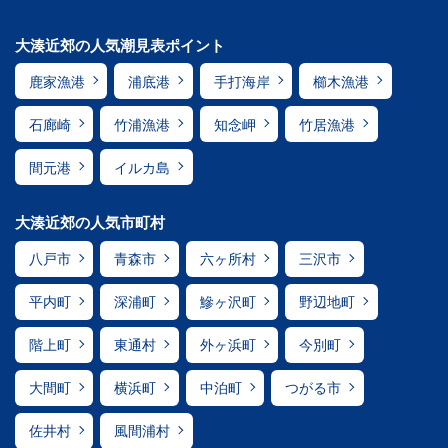
大湊近郊の人気潮見表ポイント
鹿家漁港
浦底港
手打海岸
櫛木漁港
石廊崎
竹浦漁港
知念岬
竹居漁港
間元港
イルカ島
大湊近郊の人気市町村
八戸市
青森市
六ヶ所村
三沢市
平内町
深浦町
鰺ヶ沢町
野辺地町
階上町
東通村
外ヶ浜町
今別町
大間町
横浜町
中泊町
つがる市
佐井村
風間浦村