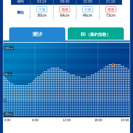
潮時
03:19
09:40
15:00
21:10
干潮
満潮
干潮
満潮
潮位
30cm
64cm
46cm
73cm
潮汐
BI
（爆釣指数）
100
50
0
-20
0:00
6:00
12:00
18:00
24:00
Leaflet
| ©
OpenStreetMap contributors