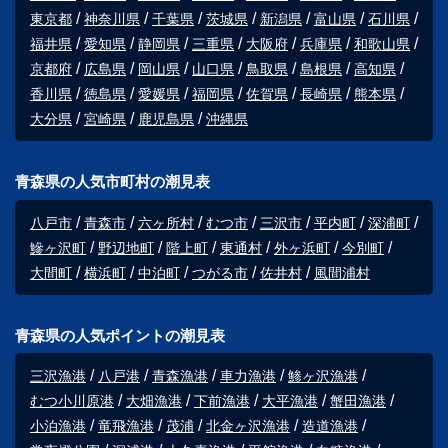
東京都
神奈川県
千葉県
茨城県
新潟県
富山県
石川県
福井県
愛知県
静岡県
三重県
大阪府
兵庫県
和歌山県
京都府
広島県
岡山県
山口県
鳥取県
島根県
高知県
香川県
徳島県
愛媛県
福岡県
佐賀県
長崎県
熊本県
大分県
宮崎県
鹿児島県
沖縄県
青森県の人気市町村の潮見表
八戸市
青森市
六ヶ所村
むつ市
三沢市
平内町
深浦町
鰺ヶ沢町
野辺地町
階上町
東通村
外ヶ浜町
今別町
大間町
横浜町
中泊町
つがる市
佐井村
風間浦村
青森県の人気ポイントの潮見表
三沢漁港
八戸港
青森漁港
車力漁港
鯵ヶ沢漁港
むつ小川原港
大畑漁港
下前漁港
大平漁港
蟹田漁港
小泊漁港
竜飛漁港
茂浦
北金ヶ沢漁港
造道漁港