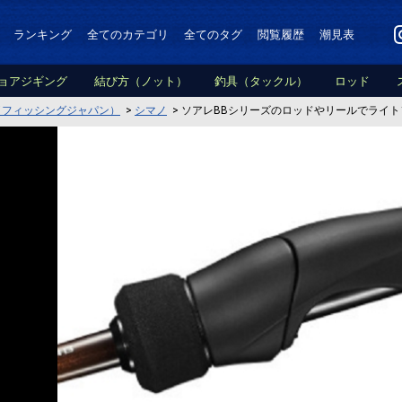
ランキング
全てのカテゴリ
全てのタグ
閲覧履歴
潮見表
ョアジギング
結び方（ノット）
釣具（タックル）
ロッド
PAN（フィッシングジャパン）
>
シマノ
>
ソアレBBシリーズのロッドやリールでライ