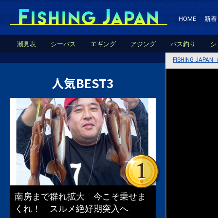
HOME
新着
潮見表
シーバス
エギング
アジング
バス釣り
シ
FISHING JA
人気BEST3
南房まで群れ拡大 今こそ乗せま
くれ！ スルメ絶好期突入へ