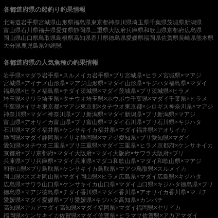
各都道府県の船釣り釣果情報
北海道
岩手県
宮城県
山形県
福島県
東京都
神奈川県
埼玉県
千葉県
茨城県
新潟県
富山県
石川県
福井県
愛知県
静岡県
三重県
大阪府
兵庫県
和歌山県
京都府
広島県
岡山県
山口県
鳥取県
島根県
高知県
香川県
徳島県
愛媛県
福岡県
佐賀県
長崎県
熊本県
大分県
鹿児島県
沖縄県
各都道府県の人気魚種の釣果情報
岩手県×マダラ
岩手県×スルメイカ
岩手県×ブリ
宮城県×ヒラメ
宮城県×マアジ
宮城県×アイナメ
山形県×マアジ
山形県×マダイ
山形県×キジハタ
福島県×マダイ
福島県×ヒラメ
福島県×チダイ
茨城県×マダイ
茨城県×ブリ
茨城県×ヒラメ
埼玉県×サワラ
埼玉県×タチウオ
埼玉県×ホウボウ
千葉県×マダイ
千葉県×ヒラメ
千葉県×イサキ
東京都×マアジ
東京都×タチウオ
東京都×シロギス
神奈川県×マアジ
神奈川県×マダイ
神奈川県×ブリ
新潟県×マダイ
新潟県×ブリ
新潟県×マアジ
富山県×アオリイカ
富山県×ブリ
富山県×マダイ
石川県×ブリ
石川県×キジハタ
石川県×マダイ
福井県×ケンサキイカ
福井県×マダイ
福井県×アオリイカ
静岡県×マダイ
静岡県×イサキ
静岡県×マアジ
愛知県×ブリ
愛知県×マダイ
愛知県×タチウオ
三重県×ブリ
三重県×マダイ
三重県×ヒラメ
京都府×ケンサキイカ
京都府×ブリ
京都府×マダイ
大阪府×マダイ
大阪府×サワラ
大阪府×ブリ
兵庫県×ブリ
兵庫県×マダイ
兵庫県×マダコ
和歌山県×マダイ
和歌山県×マアジ
和歌山県×ブリ
鳥取県×ケンサキイカ
鳥取県×マアジ
鳥取県×スルメイカ
岡山県×スズキ
岡山県×マダイ
岡山県×ヒラメ
広島県×マダイ
広島県×キジハタ
広島県×サワラ
山口県×ケンサキイカ
山口県×マダイ
山口県×キジハタ
徳島県×ブリ
徳島県×マアジ
徳島県×チダイ
香川県×マダイ
香川県×アオリイカ
香川県×マゴチ
愛媛県×マダイ
愛媛県×ブリ
愛媛県×キジハタ
高知県×カンパチ
高知県×アカアマダイ
高知県×マダイ
福岡県×マダイ
福岡県×ヤリイカ
福岡県×ケンサキイカ
佐賀県×マダイ
佐賀県×ヒラマサ
佐賀県×アカアマダイ