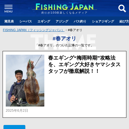
釣りが100倍楽しくなるメディア
潮見表
シーバス
エギング
アジング
バス釣り
ショアジギング
結び方
FISHING JAPAN（フィッシングジャパン）
#春アオリ
#春アオリ
「#春アオリ」のついた記事の一覧です。
春エギング“梅雨時期”攻略法
を、エギング大好きヤマシタス
タッフが徹底解説！！
2025年6月2日