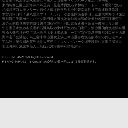
福田港
須磨海岸
清水港
旧江戸川河口
新舞子マリンパーク
相馬港
三池港
東扇島西公園
三浦海岸
南芦屋浜
二見港
片貝漁港
平和島ボートレース場
野北漁港
相模川河口
大洗マリーナ
若松
大蔵海岸
玉島Ｅ地区
碧南海釣り広場
波崎新漁港
木曽川河口
呼子港
八景島マリーナ
ふれーゆ裏
飯岡漁港
羽田
日立港
大黒海づり施設
豊川河口
千葉ポートパーク
関門橋
名護漁港
御前崎港
師崎港
天神崎
阿武隈川河口
海の公園
検見川堤防
筑後川昇開橋
室見川河口
敦賀新港
横須賀
平磯海づり公園
牛窓港
垂水漁港
本渡港
明石港
鳥取港
東幡豆漁港
佐伯港
田ノ浦漁港
仙台漁港
津名港
豊橋
大磯港
神戸空港親水護岸
木更津港
武庫川一文字
新宮漁港
吉野川河口
三角西港
洲本港
千葉港
城ヶ島公園
小島漁港
吹上浜
三崎漁港
妻鹿漁港
熊本新港
館山港
牛深
宇品波止場公園
志賀島漁港
大三島フィッシングパーク
網干港
新仁尾港
片瀬漁港
市原海釣り施設
本荘人工島
姪浜漁港
古宇利島
亀浦港
© FISHING JAPAN All Rights Reserved.
FISHING JAPANは、B.Creation株式会社の日本国における登録商標です。