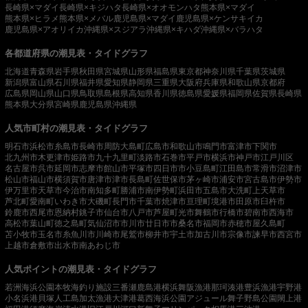
長崎県×マダイ
長崎県×キジハタ
長崎県×オオモンハタ
熊本県×マダイ
熊本県×ヒラメ
熊本県×メバル
鹿児島県×マダイ
鹿児島県×ケンサキイカ
鹿児島県×アオリイカ
沖縄県×スジアラ
沖縄県×キハダ
沖縄県×バラハタ
各都道府県の潮見表・タイドグラフ
北海道
青森県
岩手県
秋田県
宮城県
山形県
福島県
東京都
神奈川県
千葉県
茨城県
新潟県
富山県
石川県
福井県
愛知県
静岡県
三重県
大阪府
兵庫県
和歌山県
京都府
広島県
岡山県
山口県
鳥取県
島根県
高知県
香川県
徳島県
愛媛県
福岡県
佐賀県
長崎県
熊本県
大分県
宮崎県
鹿児島県
沖縄県
人気市町村の潮見表・タイドグラフ
明石市
浜松市
糸島市
長崎市
周防大島町
広島市
和歌山市
鳴門市
富津市
下関市
北九州市
木更津市
姫路市
九十九里町
淡路市
石巻市
平戸市
横浜市
神戸市
江戸川区
名古屋市
呉市
延岡市
志摩市
館山市
平塚市
四日市市
小豆島町
江田島市
常滑市
沼津市
松山市
福山市
横須賀市
唐津市
津市
長島町
佐世保市
茅ヶ崎市
浦安市
宮古島市
伊勢市
伊万里市
天草市
今治市
南知多町
勝浦市
南伊勢町
浜田市
五島市
大洗町
上天草市
芦北町
愛南町
いわき市
大磯町
長門市
千葉市
焼津市
亘理町
境港市
田原市
臼杵市
鈴鹿市
西尾市
恩納村
銚子市
仙台市
八戸市
芦屋町
光市
舞鶴市
行橋市
碧南市
西海市
高松市
葉山町
徳之島町
気仙沼市
市川市
廿日市市
桑名市
福岡市
赤穂市
屋久島町
苫小牧市
玉名市
糸魚川市
川崎市
尾鷲市
柳井市
宇土市
加古川市
宗像市
諫早市
西宮市
上越市
倉敷市
出水市
南あわじ市
人気ポイントの潮見表・タイドグラフ
若洲海浜公園
本牧海釣り施設
三番瀬
鹿島港
横浜
舞阪漁港
那珂湊港
豊浜漁港
宇野港
小名浜港
貝塚人工島
加太漁港
大津港
葛西海浜公園
アジュール舞子
野島公園
閖上港