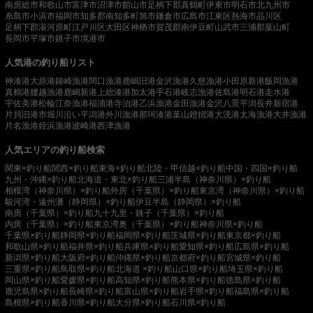
南房総市
和歌山市
富津市
沼津市
館山市
足柄下郡真鶴町
伊東市
明石市
北九州市
糸島市
小浜市
福岡市
知多郡南知多町
旭市
鎌倉市
広島市
江東区
熱海市
品川区
足柄下郡湯河原町
江戸川区
大田区
神栖市
賀茂郡南伊豆町
山武市
三浦郡葉山町
長岡市
平塚市
銚子市
境港市
人気港の釣り船リスト
神湊港
大原港
鐘崎漁港
間口漁港
鹿嶋旧港
金沢漁港
久慈漁港
小田原新港
飯岡漁港
真鶴港
腰越漁港
鹿嶋新港
上総湊港
加太港
手石港
岐志漁港
佐島港
明石港
走水港
宇佐美港
松輪江奈漁港
福浦港
寺泊港
乙浜漁港
金田漁港
金沢八景平潟
長井新宿港
片貝旧港
市堀川沿い
平潟港
外川漁港
那珂湊港
葉山鐙摺港
大洗港
太海漁港
大井漁港
片名漁港
姪浜漁港
波崎港
西津漁港
人気エリアの釣り船検索
関東×釣り船
関西×釣り船
東海×釣り船
北陸・甲信越×釣り船
中国・四国×釣り船
九州・沖縄×釣り船
北海道・東北×釣り船
三浦半島（神奈川県）×釣り船
相模湾（神奈川県）×釣り船
外房（千葉県）×釣り船
東京湾（神奈川県）×釣り船
駿河湾・遠州灘（静岡県）×釣り船
伊豆半島（静岡県）×釣り船
南房（千葉県）×釣り船
九十九里・銚子（千葉県）×釣り船
内房（千葉県）×釣り船
東京湾奥（千葉県）×釣り船
神奈川県×釣り船
千葉県×釣り船
静岡県×釣り船
福岡県×釣り船
茨城県×釣り船
東京都×釣り船
和歌山県×釣り船
福井県×釣り船
兵庫県×釣り船
愛知県×釣り船
広島県×釣り船
新潟県×釣り船
大阪府×釣り船
沖縄県×釣り船
京都府×釣り船
宮城県×釣り船
三重県×釣り船
鳥取県×釣り船
北海道 ×釣り船
山口県×釣り船
埼玉県×釣り船
岡山県×釣り船
愛媛県×釣り船
高知県×釣り船
熊本県×釣り船
徳島県×釣り船
鹿児島県×釣り船
長崎県×釣り船
富山県×釣り船
岩手県×釣り船
福島県×釣り船
島根県×釣り船
香川県×釣り船
大分県×釣り船
石川県×釣り船