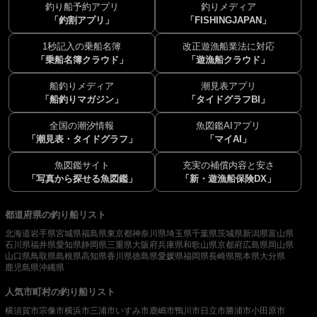
釣り船予約アプリ
釣りメディア
「釣割アプリ」
「FISHINGJAPAN」
1秒記入の乗船名簿
改正遊漁船業法に対応
「乗船名簿クラウド」
「遊漁船クラウド」
船釣りメディア
潮見表アプリ
「船釣りマガジン」
「タイドグラフBI」
全国の潮汐情報
魚図鑑AIアプリ
「潮見表・タイドグラフ」
「マイAI」
魚図鑑サイト
充実の補償内容と安さ
「写真から探せる魚図鑑」
「新・遊漁船保険DX」
都道府県の釣り船リスト
北海道
岩手県
宮城県
福島県
東京都
神奈川県
埼玉県
千葉県
茨城県
新潟県
富山県
石川県
福井県
愛知県
静岡県
三重県
大阪府
兵庫県
和歌山県
京都府
広島県
岡山県
山口県
鳥取県
島根県
高知県
香川県
徳島県
愛媛県
福岡県
長崎県
熊本県
大分県
鹿児島県
沖縄県
人気市町村の釣り船リスト
横須賀市
宗像市
横浜市
三浦市
いすみ市
鹿嶋市
鴨川市
日立市
勝浦市
小田原市