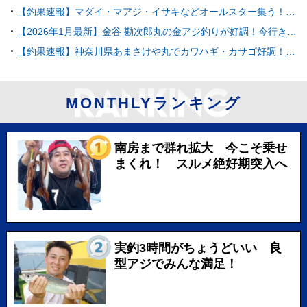
【釣果速報】マダイ・マアジ・イサキなどオールスター集う！人気魚種をバラエティ豊かに釣りたいなら和歌山県淡隆丸に乗船だ！
【2026年1月最新】金谷 勘次郎丸の金アジ釣りが好調！今行きたい理由5選
【釣果速報】神奈川県あまさけや丸でカワハギ・カサゴ好調！厳選したポイントで人生最大のカワハギを捕まえよう！
MONTHLYランキング
南房まで群れ拡大 今こそ乗せ
まくれ！ スルメ絶好期突入へ
実釣3時間がちょうどいい 良
型アジでみんな満足！