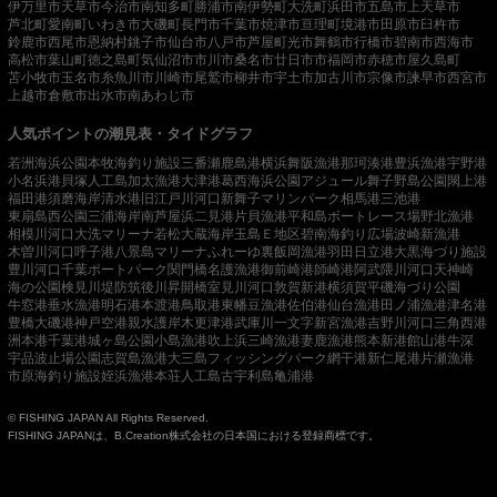
伊万里市
天草市
今治市
南知多町
勝浦市
南伊勢町
大洗町
浜田市
五島市
上天草市
芦北町
愛南町
いわき市
大磯町
長門市
千葉市
焼津市
亘理町
境港市
田原市
臼杵市
鈴鹿市
西尾市
恩納村
銚子市
仙台市
八戸市
芦屋町
光市
舞鶴市
行橋市
碧南市
西海市
高松市
葉山町
徳之島町
気仙沼市
市川市
桑名市
廿日市市
福岡市
赤穂市
屋久島町
苫小牧市
玉名市
糸魚川市
川崎市
尾鷲市
柳井市
宇土市
加古川市
宗像市
諫早市
西宮市
上越市
倉敷市
出水市
南あわじ市
人気ポイントの潮見表・タイドグラフ
若洲海浜公園
本牧海釣り施設
三番瀬
鹿島港
横浜
舞阪漁港
那珂湊港
豊浜漁港
宇野港
小名浜港
貝塚人工島
加太漁港
大津港
葛西海浜公園
アジュール舞子
野島公園
閖上港
福田港
須磨海岸
清水港
旧江戸川河口
新舞子マリンパーク
相馬港
三池港
東扇島西公園
三浦海岸
南芦屋浜
二見港
片貝漁港
平和島ボートレース場
野北漁港
相模川河口
大洗マリーナ
若松
大蔵海岸
玉島Ｅ地区
碧南海釣り広場
波崎新漁港
木曽川河口
呼子港
八景島マリーナ
ふれーゆ裏
飯岡漁港
羽田
日立港
大黒海づり施設
豊川河口
千葉ポートパーク
関門橋
名護漁港
御前崎港
師崎港
阿武隈川河口
天神崎
海の公園
検見川堤防
筑後川昇開橋
室見川河口
敦賀新港
横須賀
平磯海づり公園
牛窓港
垂水漁港
明石港
本渡港
鳥取港
東幡豆漁港
佐伯港
仙台漁港
田ノ浦漁港
津名港
豊橋
大磯港
神戸空港親水護岸
木更津港
武庫川一文字
新宮漁港
吉野川河口
三角西港
洲本港
千葉港
城ヶ島公園
小島漁港
吹上浜
三崎漁港
妻鹿漁港
熊本新港
館山港
牛深
宇品波止場公園
志賀島漁港
大三島フィッシングパーク
網干港
新仁尾港
片瀬漁港
市原海釣り施設
姪浜漁港
本荘人工島
古宇利島
亀浦港
© FISHING JAPAN All Rights Reserved.
FISHING JAPANは、B.Creation株式会社の日本国における登録商標です。