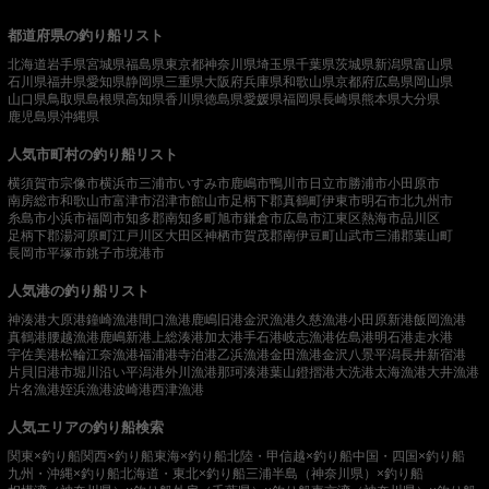
都道府県の釣り船リスト
北海道
岩手県
宮城県
福島県
東京都
神奈川県
埼玉県
千葉県
茨城県
新潟県
富山県
石川県
福井県
愛知県
静岡県
三重県
大阪府
兵庫県
和歌山県
京都府
広島県
岡山県
山口県
鳥取県
島根県
高知県
香川県
徳島県
愛媛県
福岡県
長崎県
熊本県
大分県
鹿児島県
沖縄県
人気市町村の釣り船リスト
横須賀市
宗像市
横浜市
三浦市
いすみ市
鹿嶋市
鴨川市
日立市
勝浦市
小田原市
南房総市
和歌山市
富津市
沼津市
館山市
足柄下郡真鶴町
伊東市
明石市
北九州市
糸島市
小浜市
福岡市
知多郡南知多町
旭市
鎌倉市
広島市
江東区
熱海市
品川区
足柄下郡湯河原町
江戸川区
大田区
神栖市
賀茂郡南伊豆町
山武市
三浦郡葉山町
長岡市
平塚市
銚子市
境港市
人気港の釣り船リスト
神湊港
大原港
鐘崎漁港
間口漁港
鹿嶋旧港
金沢漁港
久慈漁港
小田原新港
飯岡漁港
真鶴港
腰越漁港
鹿嶋新港
上総湊港
加太港
手石港
岐志漁港
佐島港
明石港
走水港
宇佐美港
松輪江奈漁港
福浦港
寺泊港
乙浜漁港
金田漁港
金沢八景平潟
長井新宿港
片貝旧港
市堀川沿い
平潟港
外川漁港
那珂湊港
葉山鐙摺港
大洗港
太海漁港
大井漁港
片名漁港
姪浜漁港
波崎港
西津漁港
人気エリアの釣り船検索
関東×釣り船
関西×釣り船
東海×釣り船
北陸・甲信越×釣り船
中国・四国×釣り船
九州・沖縄×釣り船
北海道・東北×釣り船
三浦半島（神奈川県）×釣り船