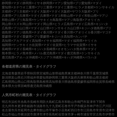
静岡県×マダイ
静岡県×イサキ
静岡県×マアジ
愛知県×ブリ
愛知県×マダイ
愛知県×タチウオ
三重県×ブリ
三重県×マダイ
三重県×ヒラメ
京都府×ケンサキイカ
京都府×ブリ
京都府×マダイ
大阪府×マダイ
大阪府×サワラ
大阪府×ブリ
兵庫県×ブリ
兵庫県×マダイ
兵庫県×マダコ
和歌山県×マダイ
和歌山県×マアジ
和歌山県×ブリ
鳥取県×ケンサキイカ
鳥取県×マアジ
鳥取県×アオリイカ
岡山県×スズキ
岡山県×マダイ
岡山県×ヒラメ
広島県×マダイ
広島県×キジハタ
広島県×ブリ
山口県×マダイ
山口県×ケンサキイカ
山口県×キジハタ
徳島県×ブリ
徳島県×マアジ
徳島県×チダイ
香川県×マダイ
香川県×アオリイカ
香川県×マゴチ
愛媛県×マダイ
愛媛県×ブリ
愛媛県×キジハタ
高知県×カンパチ
高知県×アカアマダイ
高知県×イサキ
福岡県×マダイ
福岡県×ヤリイカ
福岡県×ケンサキイカ
佐賀県×マダイ
佐賀県×ヒラマサ
佐賀県×イサキ
長崎県×マダイ
長崎県×キジハタ
長崎県×オオモンハタ
熊本県×マダイ
熊本県×ヒラメ
熊本県×メバル
鹿児島県×マダイ
鹿児島県×ケンサキイカ
鹿児島県×アオハタ
沖縄県×スジアラ
沖縄県×キハダ
沖縄県×バラハタ
各都道府県の潮見表・タイドグラフ
北海道
青森県
岩手県
秋田県
宮城県
山形県
福島県
東京都
神奈川県
千葉県
茨城県
新潟県
富山県
石川県
福井県
愛知県
静岡県
三重県
大阪府
兵庫県
和歌山県
京都府
広島県
岡山県
山口県
鳥取県
島根県
高知県
香川県
徳島県
愛媛県
福岡県
佐賀県
長崎県
熊本県
大分県
宮崎県
鹿児島県
沖縄県
人気市町村の潮見表・タイドグラフ
明石市
浜松市
糸島市
長崎市
周防大島町
広島市
和歌山市
鳴門市
富津市
下関市
北九州市
木更津市
姫路市
淡路市
九十九里町
石巻市
平戸市
横浜市
神戸市
江戸川区
名古屋市
呉市
延岡市
志摩市
館山市
平塚市
小豆島町
四日市市
江田島市
常滑市
沼津市
松山市
福山市
横須賀市
唐津市
津市
長島町
佐世保市
茅ヶ崎市
浦安市
宮古島市
伊勢市