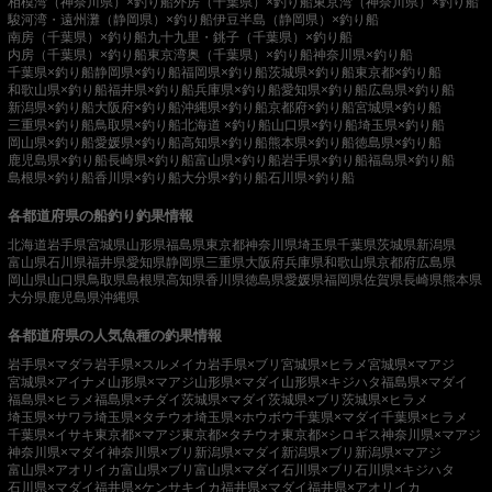
相模湾（神奈川県）×釣り船
外房（千葉県）×釣り船
東京湾（神奈川県）×釣り船
駿河湾・遠州灘（静岡県）×釣り船
伊豆半島（静岡県）×釣り船
南房（千葉県）×釣り船
九十九里・銚子（千葉県）×釣り船
内房（千葉県）×釣り船
東京湾奥（千葉県）×釣り船
神奈川県×釣り船
千葉県×釣り船
静岡県×釣り船
福岡県×釣り船
茨城県×釣り船
東京都×釣り船
和歌山県×釣り船
福井県×釣り船
兵庫県×釣り船
愛知県×釣り船
広島県×釣り船
新潟県×釣り船
大阪府×釣り船
沖縄県×釣り船
京都府×釣り船
宮城県×釣り船
三重県×釣り船
鳥取県×釣り船
北海道 ×釣り船
山口県×釣り船
埼玉県×釣り船
岡山県×釣り船
愛媛県×釣り船
高知県×釣り船
熊本県×釣り船
徳島県×釣り船
鹿児島県×釣り船
長崎県×釣り船
富山県×釣り船
岩手県×釣り船
福島県×釣り船
島根県×釣り船
香川県×釣り船
大分県×釣り船
石川県×釣り船
各都道府県の船釣り釣果情報
北海道
岩手県
宮城県
山形県
福島県
東京都
神奈川県
埼玉県
千葉県
茨城県
新潟県
富山県
石川県
福井県
愛知県
静岡県
三重県
大阪府
兵庫県
和歌山県
京都府
広島県
岡山県
山口県
鳥取県
島根県
高知県
香川県
徳島県
愛媛県
福岡県
佐賀県
長崎県
熊本県
大分県
鹿児島県
沖縄県
各都道府県の人気魚種の釣果情報
岩手県×マダラ
岩手県×スルメイカ
岩手県×ブリ
宮城県×ヒラメ
宮城県×マアジ
宮城県×アイナメ
山形県×マアジ
山形県×マダイ
山形県×キジハタ
福島県×マダイ
福島県×ヒラメ
福島県×チダイ
茨城県×マダイ
茨城県×ブリ
茨城県×ヒラメ
埼玉県×サワラ
埼玉県×タチウオ
埼玉県×ホウボウ
千葉県×マダイ
千葉県×ヒラメ
千葉県×イサキ
東京都×マアジ
東京都×タチウオ
東京都×シロギス
神奈川県×マアジ
神奈川県×マダイ
神奈川県×ブリ
新潟県×マダイ
新潟県×ブリ
新潟県×マアジ
富山県×アオリイカ
富山県×ブリ
富山県×マダイ
石川県×ブリ
石川県×キジハタ
石川県×マダイ
福井県×ケンサキイカ
福井県×マダイ
福井県×アオリイカ