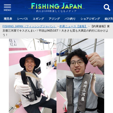
釣りが100倍楽しくなるメディア
潮見表
シーバス
エギング
アジング
バス釣り
ショアジギング
結び方
FISHING JAPAN（フィッシングジャパン）
釣果ニュース【速報】
【釣果速報】東
京都三河屋でキスざんまい！竿頭は96匹GET！大きさも質も大満足の釣行に出かけよ
う！