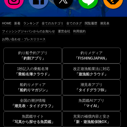
HOME
新着
ランキング
全てのカテゴリ
全てのタグ
閲覧履歴
潮見表
フィッシングジャパンからのお知らせ
運営会社
利用規約
お問い合わせ・プレスリリース
釣り船予約アプリ
釣りメディア
「釣割アプリ」
「FISHINGJAPAN」
1秒記入の乗船名簿
改正遊漁船業法に対応
「乗船名簿クラウド」
「遊漁船クラウド」
船釣りメディア
潮見表アプリ
「船釣りマガジン」
「タイドグラフBI」
全国の潮汐情報
魚図鑑AIアプリ
「潮見表・タイドグラフ」
「マイAI」
魚図鑑サイト
充実の補償内容と安さ
「写真から探せる魚図鑑」
「新・遊漁船保険DX」