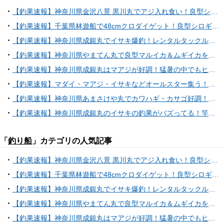
【釣果速報】神奈川県金沢八景 黒川丸でアジ入れ食い！良型シロギスも！好調な今シーズン、自己最高記録を狙ってみませんか？
【釣果速報】千葉県林遊船で48cmクロダイゲット！良型シロギスも大漁で大満足の釣果に！乗船するなら今でしょ！
【釣果速報】神奈川県成銀丸でイサキ爆釣！レンタルタックルの方も大健闘！35cmの良型もヒットし文句なしの好釣果！
【釣果速報】神奈川県やまてん丸で良型マルイカ＆ムギイカをゲット！ショートマルイカ船で人気魚種を狙うなら今がチャンス！
【釣果速報】神奈川県成銀丸はマアジが好調！猛暑の中でもヒット＆キャッチ多数！チャンスの多い今、ぜひ乗船を！
【釣果速報】マダイ・マアジ・イサキなどオールスター集う！人気魚種をバラエティ豊かに釣りたいなら和歌山県淡隆丸に乗船だ！
【釣果速報】神奈川県あまさけや丸でカワハギ・カサゴ好調！厳選したポイントで人生最大のカワハギを捕まえよう！
【釣果速報】神奈川県成銀丸のイサキの釣果がバズってる！竿頭100匹オーバー！釣れすぎて笑いが止まらない釣行を体験してみませんか？
「
釣り船
」カテゴリの人気記事
【釣果速報】神奈川県金沢八景 黒川丸でアジ入れ食い！良型シロギスも！好調な今シーズン、自己最高記録を狙ってみませんか？
【釣果速報】千葉県林遊船で48cmクロダイゲット！良型シロギスも大漁で大満足の釣果に！乗船するなら今でしょ！
【釣果速報】神奈川県成銀丸でイサキ爆釣！レンタルタックルの方も大健闘！35cmの良型もヒットし文句なしの好釣果！
【釣果速報】神奈川県やまてん丸で良型マルイカ＆ムギイカをゲット！ショートマルイカ船で人気魚種を狙うなら今がチャンス！
【釣果速報】神奈川県成銀丸はマアジが好調！猛暑の中でもヒット＆キャッチ多数！チャンスの多い今、ぜひ乗船を！