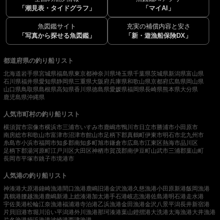
「潮見表・タイドグラフ」
「マイAI」
魚図鑑サイト
充実の補償内容と安さ
「写真から探せる魚図鑑」
「新・遊漁船保険DX」
都道府県の釣り船リスト
北海道
岩手県
宮城県
福島県
東京都
神奈川県
埼玉県
千葉県
茨城県
新潟県
富山県
石川県
福井県
愛知県
静岡県
三重県
大阪府
兵庫県
和歌山県
京都府
広島県
岡山県
山口県
鳥取県
島根県
高知県
香川県
徳島県
愛媛県
福岡県
長崎県
熊本県
大分県
鹿児島県
沖縄県
人気市町村の釣り船リスト
横須賀市
宗像市
横浜市
三浦市
いすみ市
鹿嶋市
鴨川市
日立市
勝浦市
小田原市
南房総市
和歌山市
富津市
沼津市
館山市
足柄下郡真鶴町
伊東市
明石市
北九州市
糸島市
小浜市
福岡市
知多郡南知多町
旭市
鎌倉市
広島市
江東区
熱海市
品川区
足柄下郡湯河原町
江戸川区
大田区
神栖市
賀茂郡南伊豆町
山武市
三浦郡葉山町
長岡市
平塚市
銚子市
境港市
人気港の釣り船リスト
神湊港
大原港
鐘崎漁港
間口漁港
鹿嶋旧港
金沢漁港
久慈漁港
小田原新港
飯岡漁港
真鶴港
腰越漁港
鹿嶋新港
上総湊港
加太港
手石港
岐志漁港
佐島港
明石港
走水港
宇佐美港
松輪江奈漁港
福浦港
寺泊港
乙浜漁港
金田漁港
金沢八景平潟
長井新宿港
片貝旧港
市堀川沿い
平潟港
外川漁港
那珂湊港
葉山鐙摺港
大洗港
太海漁港
大井漁港