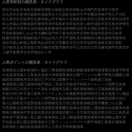
人気市町村の潮見表・タイドグラフ
明石市
浜松市
糸島市
長崎市
周防大島町
広島市
和歌山市
鳴門市
富津市
下関市
北九州市
木更津市
姫路市
淡路市
九十九里町
石巻市
平戸市
横浜市
神戸市
江戸川区
名古屋市
呉市
延岡市
志摩市
館山市
平塚市
小豆島町
四日市市
江田島市
常滑市
沼津市
松山市
福山市
横須賀市
唐津市
津市
長島町
佐世保市
茅ヶ崎市
浦安市
宮古島市
伊勢市
伊万里市
天草市
今治市
南知多町
勝浦市
南伊勢町
浜田市
大洗町
五島市
上天草市
芦北町
愛南町
いわき市
大磯町
長門市
千葉市
焼津市
亘理町
境港市
田原市
臼杵市
鈴鹿市
西尾市
恩納村
銚子市
仙台市
八戸市
芦屋町
光市
舞鶴市
行橋市
碧南市
西海市
高松市
葉山町
徳之島町
気仙沼市
市川市
桑名市
廿日市市
福岡市
赤穂市
屋久島町
苫小牧市
玉名市
糸魚川市
川崎市
尾鷲市
柳井市
宇土市
加古川市
宗像市
諫早市
西宮市
上越市
倉敷市
出水市
南あわじ市
人気ポイントの潮見表・タイドグラフ
若洲海浜公園
本牧海釣り施設
三番瀬
鹿島港
横浜
舞阪漁港
那珂湊港
豊浜漁港
宇野港
小名浜港
貝塚人工島
加太漁港
大津港
葛西海浜公園
アジュール舞子
野島公園
閖上港
福田港
須磨海岸
清水港
旧江戸川河口
新舞子マリンパーク
相馬港
三池港
東扇島西公園
三浦海岸
南芦屋浜
二見港
片貝漁港
平和島ボートレース場
野北漁港
相模川河口
大洗マリーナ
若松
大蔵海岸
玉島Ｅ地区
碧南海釣り広場
波崎新漁港
木曽川河口
呼子港
八景島マリーナ
ふれーゆ裏
飯岡漁港
羽田
日立港
大黒海づり施設
豊川河口
千葉ポートパーク
関門橋
名護漁港
御前崎港
師崎港
天神崎
阿武隈川河口
海の公園
検見川堤防
筑後川昇開橋
室見川河口
敦賀新港
横須賀
平磯海づり公園
牛窓港
垂水漁港
明石港
本渡港
鳥取港
東幡豆漁港
佐伯港
田ノ浦漁港
仙台漁港
津名港
豊橋
大磯港
神戸空港親水護岸
木更津港
武庫川一文字
新宮漁港
吉野川河口
三角西港
洲本港
千葉港
城ヶ島公園
小島漁港
吹上浜
三崎漁港
妻鹿漁港
熊本新港
館山港
牛深
宇品波止場公園
志賀島漁港
大三島フィッシングパーク
網干港
新仁尾港
片瀬漁港
市原海釣り施設
姪浜漁港
本荘人工島
古宇利島
亀浦港