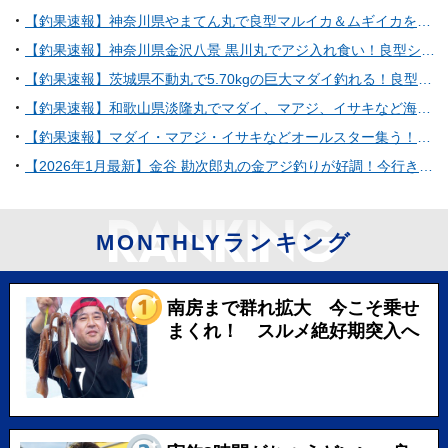
【釣果速報】神奈川県やまてん丸で良型マルイカ＆ムギイカをゲット！ショートマルイカ船で人気魚種を狙うなら今がチャンス！
【釣果速報】神奈川県金沢八景 黒川丸でアジ入れ食い！良型シロギスも！好調な今シーズン、自己最高記録を狙ってみませんか？
【釣果速報】茨城県不動丸で5.70kgの巨大マダイ釣れる！良型ウマズラもキャッチ！順調にサイズアップしているターゲットをキャッチしに行こう！
【釣果速報】和歌山県淡隆丸でマダイ、マアジ、イサキなど海の人気者を次々GET！多種多様な魚と出会いたいなら今すぐ乗船を！
【釣果速報】マダイ・マアジ・イサキなどオールスター集う！人気魚種をバラエティ豊かに釣りたいなら和歌山県淡隆丸に乗船だ！
【2026年1月最新】金谷 勘次郎丸の金アジ釣りが好調！今行きたい理由5選
MONTHLYランキング
南房まで群れ拡大 今こそ乗せ
まくれ！ スルメ絶好期突入へ