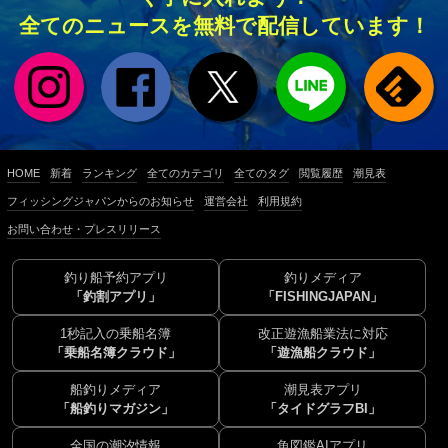
全てのニュースを無料で配信しています！
HOME
新着
ランキング
全てのカテゴリ
全てのタグ
閲覧履歴
潮見表
フィッシングジャパンからのお知らせ
運営会社
利用規約
お問い合わせ・プレスリリース
釣り船予約アプリ
釣りメディア
「釣割アプリ」
「FISHINGJAPAN」
1秒記入の乗船名簿
改正遊漁船業法に対応
「乗船名簿クラウド」
「遊漁船クラウド」
船釣りメディア
潮見表アプリ
「船釣りマガジン」
「タイドグラフBI」
全国の潮汐情報
魚図鑑AIアプリ