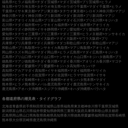
福島県×ヒラメ
福島県×チダイ
茨城県×マダイ
茨城県×ブリ
茨城県×ヒラメ
埼玉県×サワラ
埼玉県×タチウオ
埼玉県×ホウボウ
千葉県×マダイ
千葉県×ヒラメ
千葉県×イサキ
東京都×マアジ
東京都×タチウオ
東京都×シロギス
神奈川県×マアジ
神奈川県×マダイ
神奈川県×ブリ
新潟県×マダイ
新潟県×ブリ
新潟県×マアジ
富山県×アオリイカ
富山県×ブリ
富山県×マダイ
石川県×ブリ
石川県×キジハタ
石川県×マダイ
福井県×ケンサキイカ
福井県×マダイ
福井県×アオリイカ
静岡県×マダイ
静岡県×イサキ
静岡県×マアジ
愛知県×ブリ
愛知県×マダイ
愛知県×タチウオ
三重県×ブリ
三重県×マダイ
三重県×ヒラメ
京都府×ケンサキイカ
京都府×ブリ
京都府×マダイ
大阪府×マダイ
大阪府×サワラ
大阪府×ブリ
兵庫県×ブリ
兵庫県×マダイ
兵庫県×マダコ
和歌山県×マダイ
和歌山県×マアジ
和歌山県×ブリ
鳥取県×ケンサキイカ
鳥取県×マアジ
鳥取県×アオリイカ
岡山県×スズキ
岡山県×マダイ
岡山県×ヒラメ
広島県×マダイ
広島県×キジハタ
広島県×ブリ
山口県×マダイ
山口県×ケンサキイカ
山口県×キジハタ
徳島県×ブリ
徳島県×マアジ
徳島県×チダイ
香川県×マダイ
香川県×アオリイカ
香川県×マゴチ
愛媛県×マダイ
愛媛県×ブリ
愛媛県×キジハタ
高知県×カンパチ
高知県×アカアマダイ
高知県×イサキ
福岡県×マダイ
福岡県×ヤリイカ
福岡県×ケンサキイカ
佐賀県×マダイ
佐賀県×ヒラマサ
佐賀県×イサキ
長崎県×マダイ
長崎県×キジハタ
長崎県×オオモンハタ
熊本県×マダイ
熊本県×ヒラメ
熊本県×メバル
鹿児島県×マダイ
鹿児島県×ケンサキイカ
鹿児島県×アオハタ
沖縄県×スジアラ
沖縄県×キハダ
沖縄県×バラハタ
各都道府県の潮見表・タイドグラフ
北海道
青森県
岩手県
秋田県
宮城県
山形県
福島県
東京都
神奈川県
千葉県
茨城県
新潟県
富山県
石川県
福井県
愛知県
静岡県
三重県
大阪府
兵庫県
和歌山県
京都府
広島県
岡山県
山口県
鳥取県
島根県
高知県
香川県
徳島県
愛媛県
福岡県
佐賀県
長崎県
熊本県
大分県
宮崎県
鹿児島県
沖縄県