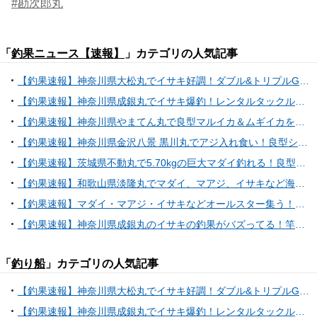
#勘次郎丸
「
釣果ニュース【速報】
」カテゴリの人気記事
【釣果速報】神奈川県大松丸でイサキ好調！ダブル&トリプルGETで竿頭はどっさり90匹！乗船するなら今でしょ！
【釣果速報】神奈川県成銀丸でイサキ爆釣！レンタルタックルの方も大健闘！35cmの良型もヒットし文句なしの好釣果！
【釣果速報】神奈川県やまてん丸で良型マルイカ＆ムギイカをゲット！ショートマルイカ船で人気魚種を狙うなら今がチャンス！
【釣果速報】神奈川県金沢八景 黒川丸でアジ入れ食い！良型シロギスも！好調な今シーズン、自己最高記録を狙ってみませんか？
【釣果速報】茨城県不動丸で5.70kgの巨大マダイ釣れる！良型ウマズラもキャッチ！順調にサイズアップしているターゲットをキャッチしに行こう！
【釣果速報】和歌山県淡隆丸でマダイ、マアジ、イサキなど海の人気者を次々GET！多種多様な魚と出会いたいなら今すぐ乗船を！
【釣果速報】マダイ・マアジ・イサキなどオールスター集う！人気魚種をバラエティ豊かに釣りたいなら和歌山県淡隆丸に乗船だ！
【釣果速報】神奈川県成銀丸のイサキの釣果がバズってる！竿頭100匹オーバー！釣れすぎて笑いが止まらない釣行を体験してみませんか？
「
釣り船
」カテゴリの人気記事
【釣果速報】神奈川県大松丸でイサキ好調！ダブル&トリプルGETで竿頭はどっさり90匹！乗船するなら今でしょ！
【釣果速報】神奈川県成銀丸でイサキ爆釣！レンタルタックルの方も大健闘！35cmの良型もヒットし文句なしの好釣果！