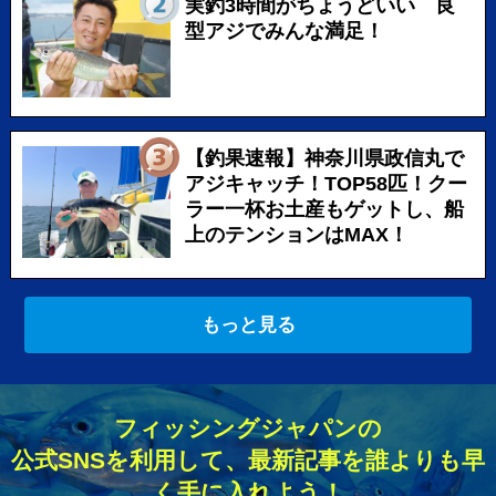
実釣3時間がちょうどいい 良
型アジでみんな満足！
【釣果速報】神奈川県政信丸で
アジキャッチ！TOP58匹！クー
ラー一杯お土産もゲットし、船
上のテンションはMAX！
もっと見る
フィッシングジャパンの
公式SNSを利用して、最新記事を誰よりも早
く手に入れよう！