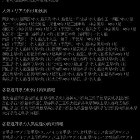
片名漁港
姪浜漁港
波崎港
西津漁港
人気エリアの釣り船検索
関東×釣り船
関西×釣り船
東海×釣り船
北陸・甲信越×釣り船
中国・四国×釣り船
九州・沖縄×釣り船
北海道・東北×釣り船
三浦半島（神奈川県）×釣り船
相模湾（神奈川県）×釣り船
外房（千葉県）×釣り船
東京湾（神奈川県）×釣り船
駿河湾・遠州灘（静岡県）×釣り船
伊豆半島（静岡県）×釣り船
南房（千葉県）×釣り船
九十九里・銚子（千葉県）×釣り船
内房（千葉県）×釣り船
東京湾奥（千葉県）×釣り船
神奈川県×釣り船
千葉県×釣り船
静岡県×釣り船
福岡県×釣り船
茨城県×釣り船
東京都×釣り船
和歌山県×釣り船
福井県×釣り船
兵庫県×釣り船
愛知県×釣り船
広島県×釣り船
新潟県×釣り船
大阪府×釣り船
沖縄県×釣り船
京都府×釣り船
宮城県×釣り船
三重県×釣り船
鳥取県×釣り船
北海道 ×釣り船
山口県×釣り船
埼玉県×釣り船
岡山県×釣り船
愛媛県×釣り船
高知県×釣り船
熊本県×釣り船
徳島県×釣り船
鹿児島県×釣り船
長崎県×釣り船
富山県×釣り船
岩手県×釣り船
福島県×釣り船
島根県×釣り船
香川県×釣り船
大分県×釣り船
石川県×釣り船
各都道府県の船釣り釣果情報
北海道
岩手県
宮城県
山形県
福島県
東京都
神奈川県
埼玉県
千葉県
茨城県
新潟県
富山県
石川県
福井県
愛知県
静岡県
三重県
大阪府
兵庫県
和歌山県
京都府
広島県
岡山県
山口県
鳥取県
島根県
高知県
香川県
徳島県
愛媛県
福岡県
佐賀県
長崎県
熊本県
大分県
鹿児島県
沖縄県
各都道府県の人気魚種の釣果情報
岩手県×マダラ
岩手県×スルメイカ
岩手県×ブリ
宮城県×ヒラメ
宮城県×マアジ
宮城県×アイナメ
山形県×マアジ
山形県×マダイ
山形県×キジハタ
福島県×マダイ