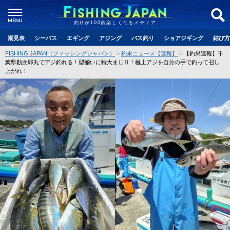
釣りが100倍楽しくなるメディア
潮見表
シーバス
エギング
アジング
バス釣り
ショアジギング
結び方
FISHING JAPAN（フィッシングジャパン）
釣果ニュース【速報】
【釣果速報】千
葉県勘次郎丸でアジ釣れる！型揃いに特大まじり！極上アジを自分の手で釣って召し
上がれ！