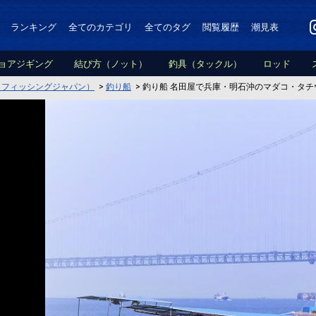
ランキング
全てのカテゴリ
全てのタグ
閲覧履歴
潮見表
ョアジギング
結び方（ノット）
釣具（タックル）
ロッド
PAN（フィッシングジャパン）
>
釣り船
>
釣り船 名田屋で兵庫・明石沖のマダコ・タチ