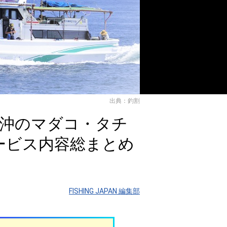
出典：釣割
石沖のマダコ・タチ
ービス内容総まとめ
FISHING JAPAN 編集部