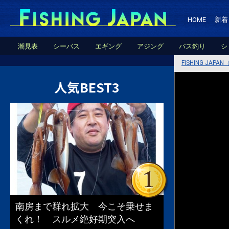
HOME
新着
潮見表
シーバス
エギング
アジング
バス釣り
シ
FISHING JA
人気BEST3
南房まで群れ拡大 今こそ乗せま
くれ！ スルメ絶好期突入へ