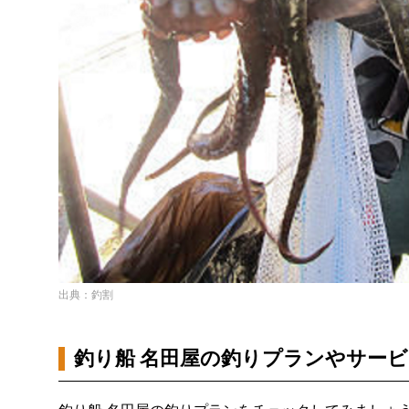
出典：釣割
釣り船 名田屋の釣りプランやサー