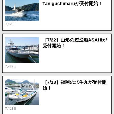
Taniguchimaruが受付開始！
7月23日
［7/22］山形の遊漁船ASAHIが
受付開始！
7月22日
［7/18］福岡の北斗丸が受付開
始！
7月18日