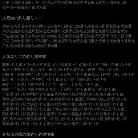
足柄下郡湯河原町
江戸川区
大田区
神栖市
賀茂郡南伊豆町
山武市
三浦郡葉山町
長岡市
平塚市
銚子市
境港市
人気港の釣り船リスト
神湊港
大原港
鐘崎漁港
間口漁港
鹿嶋旧港
金沢漁港
久慈漁港
小田原新港
飯岡漁港
真鶴港
腰越漁港
鹿嶋新港
上総湊港
加太港
手石港
岐志漁港
佐島港
明石港
走水港
宇佐美港
松輪江奈漁港
福浦港
寺泊港
乙浜漁港
金田漁港
金沢八景平潟
長井新宿港
片貝旧港
市堀川沿い
平潟港
外川漁港
那珂湊港
葉山鐙摺港
大洗港
太海漁港
大井漁港
片名漁港
姪浜漁港
波崎港
西津漁港
人気エリアの釣り船検索
関東×釣り船
関西×釣り船
東海×釣り船
北陸・甲信越×釣り船
中国・四国×釣り船
九州・沖縄×釣り船
北海道・東北×釣り船
三浦半島（神奈川県）×釣り船
相模湾（神奈川県）×釣り船
外房（千葉県）×釣り船
東京湾（神奈川県）×釣り船
駿河湾・遠州灘（静岡県）×釣り船
伊豆半島（静岡県）×釣り船
南房（千葉県）×釣り船
九十九里・銚子（千葉県）×釣り船
内房（千葉県）×釣り船
東京湾奥（千葉県）×釣り船
神奈川県×釣り船
千葉県×釣り船
静岡県×釣り船
福岡県×釣り船
茨城県×釣り船
東京都×釣り船
和歌山県×釣り船
福井県×釣り船
兵庫県×釣り船
愛知県×釣り船
広島県×釣り船
新潟県×釣り船
大阪府×釣り船
沖縄県×釣り船
京都府×釣り船
宮城県×釣り船
三重県×釣り船
鳥取県×釣り船
北海道 ×釣り船
山口県×釣り船
埼玉県×釣り船
岡山県×釣り船
愛媛県×釣り船
高知県×釣り船
熊本県×釣り船
徳島県×釣り船
鹿児島県×釣り船
長崎県×釣り船
富山県×釣り船
岩手県×釣り船
福島県×釣り船
島根県×釣り船
香川県×釣り船
大分県×釣り船
石川県×釣り船
各都道府県の船釣り釣果情報