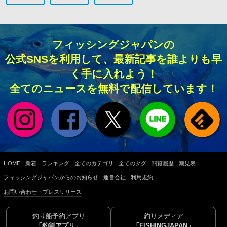
フィッシングジャパンの
公式SNSを利用して、最新記事を誰よりも早
く手に入れよう！
全てのニュースを無料で配信しています！
HOME
新着
ランキング
全てのカテゴリ
全てのタグ
閲覧履歴
潮見表
フィッシングジャパンからのお知らせ
運営会社
利用規約
お問い合わせ・プレスリリース
釣り船予約アプリ
釣りメディア
「釣割アプリ」
「FISHINGJAPAN」