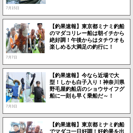
7月15日
【釣果速報】東京都ミナミ釣船
のマダコリレー船は朝イチから
絶好調！午後からはタチウオも
楽しめる大満足の釣行に！
7月7日
【釣果速報】今なら近場で大
型！しかも白子入り！神奈川県
野毛屋釣船店のショウサイフグ
船に一刻も早く乗船だ～！
7月3日
【釣果速報】東京都ミナミ釣船
でマダコ一日好調！好釣果を出