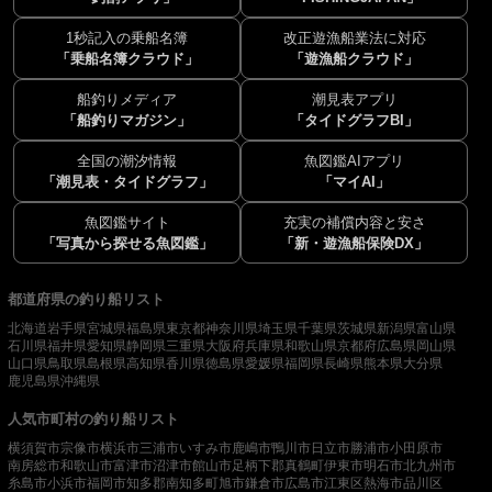
1秒記入の乗船名簿
改正遊漁船業法に対応
「乗船名簿クラウド」
「遊漁船クラウド」
船釣りメディア
潮見表アプリ
「船釣りマガジン」
「タイドグラフBI」
全国の潮汐情報
魚図鑑AIアプリ
「潮見表・タイドグラフ」
「マイAI」
魚図鑑サイト
充実の補償内容と安さ
「写真から探せる魚図鑑」
「新・遊漁船保険DX」
都道府県の釣り船リスト
北海道
岩手県
宮城県
福島県
東京都
神奈川県
埼玉県
千葉県
茨城県
新潟県
富山県
石川県
福井県
愛知県
静岡県
三重県
大阪府
兵庫県
和歌山県
京都府
広島県
岡山県
山口県
鳥取県
島根県
高知県
香川県
徳島県
愛媛県
福岡県
長崎県
熊本県
大分県
鹿児島県
沖縄県
人気市町村の釣り船リスト
横須賀市
宗像市
横浜市
三浦市
いすみ市
鹿嶋市
鴨川市
日立市
勝浦市
小田原市
南房総市
和歌山市
富津市
沼津市
館山市
足柄下郡真鶴町
伊東市
明石市
北九州市
糸島市
小浜市
福岡市
知多郡南知多町
旭市
鎌倉市
広島市
江東区
熱海市
品川区