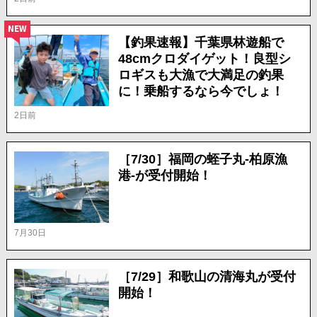
NEW
【釣果速報】千葉県林遊船で
48cmクロダイゲット！良型シ
ロギスも大漁で大満足の釣果
に！乗船するなら今でしょ！
2日前
［7/30］福岡の蛭子丸-柏原漁
港-が受付開始！
7月30日
［7/29］和歌山の清海丸が受付
開始！