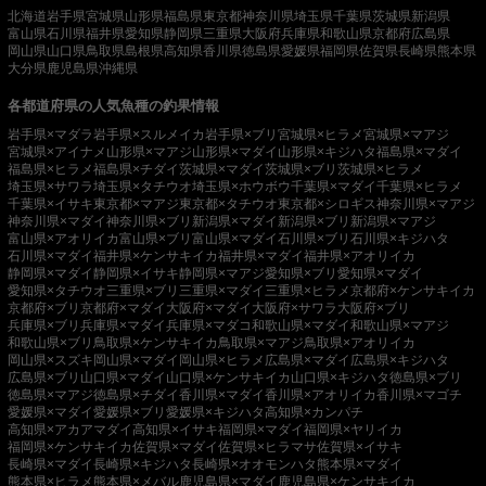
北海道
岩手県
宮城県
山形県
福島県
東京都
神奈川県
埼玉県
千葉県
茨城県
新潟県
富山県
石川県
福井県
愛知県
静岡県
三重県
大阪府
兵庫県
和歌山県
京都府
広島県
岡山県
山口県
鳥取県
島根県
高知県
香川県
徳島県
愛媛県
福岡県
佐賀県
長崎県
熊本県
大分県
鹿児島県
沖縄県
各都道府県の人気魚種の釣果情報
岩手県×マダラ
岩手県×スルメイカ
岩手県×ブリ
宮城県×ヒラメ
宮城県×マアジ
宮城県×アイナメ
山形県×マアジ
山形県×マダイ
山形県×キジハタ
福島県×マダイ
福島県×ヒラメ
福島県×チダイ
茨城県×マダイ
茨城県×ブリ
茨城県×ヒラメ
埼玉県×サワラ
埼玉県×タチウオ
埼玉県×ホウボウ
千葉県×マダイ
千葉県×ヒラメ
千葉県×イサキ
東京都×マアジ
東京都×タチウオ
東京都×シロギス
神奈川県×マアジ
神奈川県×マダイ
神奈川県×ブリ
新潟県×マダイ
新潟県×ブリ
新潟県×マアジ
富山県×アオリイカ
富山県×ブリ
富山県×マダイ
石川県×ブリ
石川県×キジハタ
石川県×マダイ
福井県×ケンサキイカ
福井県×マダイ
福井県×アオリイカ
静岡県×マダイ
静岡県×イサキ
静岡県×マアジ
愛知県×ブリ
愛知県×マダイ
愛知県×タチウオ
三重県×ブリ
三重県×マダイ
三重県×ヒラメ
京都府×ケンサキイカ
京都府×ブリ
京都府×マダイ
大阪府×マダイ
大阪府×サワラ
大阪府×ブリ
兵庫県×ブリ
兵庫県×マダイ
兵庫県×マダコ
和歌山県×マダイ
和歌山県×マアジ
和歌山県×ブリ
鳥取県×ケンサキイカ
鳥取県×マアジ
鳥取県×アオリイカ
岡山県×スズキ
岡山県×マダイ
岡山県×ヒラメ
広島県×マダイ
広島県×キジハタ
広島県×ブリ
山口県×マダイ
山口県×ケンサキイカ
山口県×キジハタ
徳島県×ブリ
徳島県×マアジ
徳島県×チダイ
香川県×マダイ
香川県×アオリイカ
香川県×マゴチ
愛媛県×マダイ
愛媛県×ブリ
愛媛県×キジハタ
高知県×カンパチ
高知県×アカアマダイ
高知県×イサキ
福岡県×マダイ
福岡県×ヤリイカ
福岡県×ケンサキイカ
佐賀県×マダイ
佐賀県×ヒラマサ
佐賀県×イサキ
長崎県×マダイ
長崎県×キジハタ
長崎県×オオモンハタ
熊本県×マダイ
熊本県×ヒラメ
熊本県×メバル
鹿児島県×マダイ
鹿児島県×ケンサキイカ