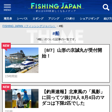
釣りが100倍楽しくなるメディア
潮見表
シーバス
エギング
アジング
バス釣り
ショアジギング
結び方
FISHING JAPAN（フィッシングジャパン）
#船
#船
「#船」のついた記事の一覧です。
NEW
［8/7］山形の京誠丸が受付開
始！
15時間前
NEW
【釣果速報】北東風の「風影」
に回ってツ抜け8人 8月4日のマ
ダコは下限2匹でした
2日前