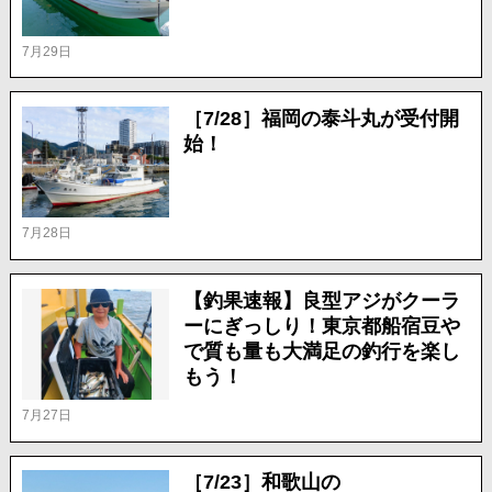
7月29日
［7/28］福岡の泰斗丸が受付開
始！
7月28日
【釣果速報】良型アジがクーラ
ーにぎっしり！東京都船宿豆や
で質も量も大満足の釣行を楽し
もう！
7月27日
［7/23］和歌山の