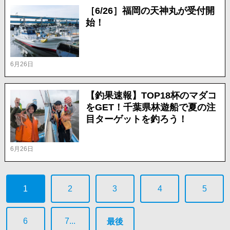
［6/26］福岡の天神丸が受付開
始！
6月26日
【釣果速報】TOP18杯のマダコ
をGET！千葉県林遊船で夏の注
目ターゲットを釣ろう！
6月26日
1
2
3
4
5
6
7...
最後