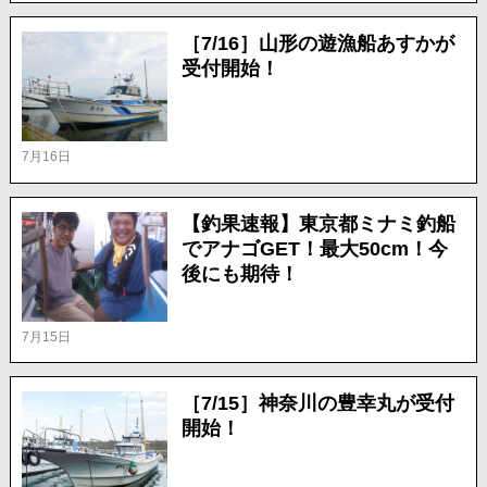
［7/16］山形の遊漁船あすかが
受付開始！
7月16日
【釣果速報】東京都ミナミ釣船
でアナゴGET！最大50cm！今
後にも期待！
7月15日
［7/15］神奈川の豊幸丸が受付
開始！