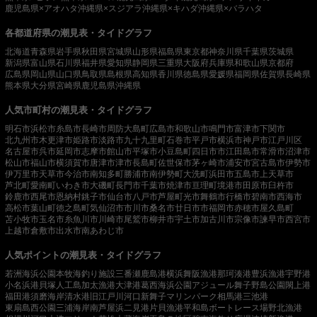
鹿児島県×アオハタ
沖縄県×スジアラ
沖縄県×キハダ
沖縄県×バラハタ
各都道府県の潮見表・タイドグラフ
北海道
青森県
岩手県
秋田県
宮城県
山形県
福島県
東京都
神奈川県
千葉県
茨城県
新潟県
富山県
石川県
福井県
愛知県
静岡県
三重県
大阪府
兵庫県
和歌山県
京都府
広島県
岡山県
山口県
鳥取県
島根県
高知県
香川県
徳島県
愛媛県
福岡県
佐賀県
長崎県
熊本県
大分県
宮崎県
鹿児島県
沖縄県
人気市町村の潮見表・タイドグラフ
明石市
浜松市
糸島市
長崎市
周防大島町
広島市
和歌山市
鳴門市
富津市
下関市
北九州市
木更津市
姫路市
淡路市
九十九里町
石巻市
平戸市
横浜市
神戸市
江戸川区
名古屋市
呉市
延岡市
志摩市
館山市
平塚市
小豆島町
四日市市
江田島市
常滑市
沼津市
松山市
福山市
横須賀市
唐津市
津市
長島町
佐世保市
茅ヶ崎市
浦安市
宮古島市
伊勢市
伊万里市
天草市
今治市
南知多町
勝浦市
南伊勢町
大洗町
浜田市
五島市
上天草市
芦北町
愛南町
いわき市
大磯町
長門市
千葉市
焼津市
亘理町
境港市
田原市
臼杵市
鈴鹿市
西尾市
恩納村
銚子市
仙台市
八戸市
芦屋町
光市
舞鶴市
行橋市
碧南市
西海市
高松市
葉山町
徳之島町
気仙沼市
市川市
桑名市
廿日市市
福岡市
赤穂市
屋久島町
苫小牧市
玉名市
糸魚川市
川崎市
尾鷲市
柳井市
宇土市
加古川市
宗像市
諫早市
西宮市
上越市
倉敷市
出水市
南あわじ市
人気ポイントの潮見表・タイドグラフ
若洲海浜公園
本牧海釣り施設
三番瀬
鹿島港
横浜
舞阪漁港
那珂湊港
豊浜漁港
宇野港
小名浜港
貝塚人工島
加太漁港
大津港
葛西海浜公園
アジュール舞子
野島公園
閖上港
福田港
須磨海岸
清水港
旧江戸川河口
新舞子マリンパーク
相馬港
三池港
東扇島西公園
三浦海岸
南芦屋浜
二見港
片貝漁港
平和島ボートレース場
野北漁港