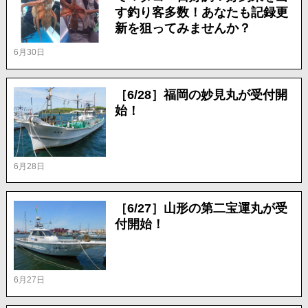
す釣り客多数！あなたも記録更
新を狙ってみませんか？
6月30日
［6/28］福岡の妙見丸が受付開
始！
6月28日
［6/27］山形の第二宝運丸が受
付開始！
6月27日