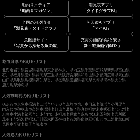
船釣りメディア
潮見表アプリ
「船釣りマガジン」
「タイドグラフBI」
全国の潮汐情報
魚図鑑AIアプリ
「潮見表・タイドグラフ」
「マイAI」
魚図鑑サイト
充実の補償内容と安さ
「写真から探せる魚図鑑」
「新・遊漁船保険DX」
都道府県の釣り船リスト
北海道
岩手県
宮城県
福島県
東京都
神奈川県
埼玉県
千葉県
茨城県
新潟県
富山県
石川県
福井県
愛知県
静岡県
三重県
大阪府
兵庫県
和歌山県
京都府
広島県
岡山県
山口県
鳥取県
島根県
高知県
香川県
徳島県
愛媛県
福岡県
長崎県
熊本県
大分県
鹿児島県
沖縄県
人気市町村の釣り船リスト
横須賀市
宗像市
横浜市
三浦市
いすみ市
鹿嶋市
鴨川市
日立市
勝浦市
小田原市
南房総市
和歌山市
富津市
沼津市
館山市
足柄下郡真鶴町
伊東市
明石市
北九州市
糸島市
小浜市
福岡市
知多郡南知多町
旭市
鎌倉市
広島市
江東区
熱海市
品川区
足柄下郡湯河原町
江戸川区
大田区
神栖市
賀茂郡南伊豆町
山武市
三浦郡葉山町
長岡市
平塚市
銚子市
境港市
人気港の釣り船リスト