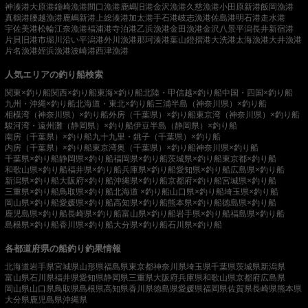
神湊港
大原港
鐘崎漁港
間口漁港
鹿嶋旧港
金沢漁港
久慈漁港
小田原新港
飯岡漁港
真鶴港
腰越漁港
鹿嶋新港
上総湊港
加太港
手石港
岐志漁港
佐島港
明石港
走水港
宇佐美港
松輪江奈漁港
福浦港
寺泊港
乙浜漁港
金田漁港
金沢八景平潟
長井新宿港
片貝旧港
市堀川沿い
平潟港
外川漁港
那珂湊港
葉山鐙摺港
大洗港
太海漁港
大井漁港
片名漁港
姪浜漁港
波崎港
西津漁港
人気エリアの釣り船検索
関東×釣り船
関西×釣り船
東海×釣り船
北陸・甲信越×釣り船
中国・四国×釣り船
九州・沖縄×釣り船
北海道・東北×釣り船
三浦半島（神奈川県）×釣り船
相模湾（神奈川県）×釣り船
外房（千葉県）×釣り船
東京湾（神奈川県）×釣り船
駿河湾・遠州灘（静岡県）×釣り船
伊豆半島（静岡県）×釣り船
南房（千葉県）×釣り船
九十九里・銚子（千葉県）×釣り船
内房（千葉県）×釣り船
東京湾奥（千葉県）×釣り船
神奈川県×釣り船
千葉県×釣り船
静岡県×釣り船
福岡県×釣り船
茨城県×釣り船
東京都×釣り船
和歌山県×釣り船
福井県×釣り船
兵庫県×釣り船
愛知県×釣り船
広島県×釣り船
新潟県×釣り船
大阪府×釣り船
沖縄県×釣り船
京都府×釣り船
宮城県×釣り船
三重県×釣り船
鳥取県×釣り船
北海道 ×釣り船
山口県×釣り船
埼玉県×釣り船
岡山県×釣り船
愛媛県×釣り船
高知県×釣り船
熊本県×釣り船
徳島県×釣り船
鹿児島県×釣り船
長崎県×釣り船
富山県×釣り船
岩手県×釣り船
福島県×釣り船
島根県×釣り船
香川県×釣り船
大分県×釣り船
石川県×釣り船
各都道府県の船釣り釣果情報
北海道
岩手県
宮城県
山形県
福島県
東京都
神奈川県
埼玉県
千葉県
茨城県
新潟県
富山県
石川県
福井県
愛知県
静岡県
三重県
大阪府
兵庫県
和歌山県
京都府
広島県
岡山県
山口県
鳥取県
島根県
高知県
香川県
徳島県
愛媛県
福岡県
佐賀県
長崎県
熊本県
大分県
鹿児島県
沖縄県