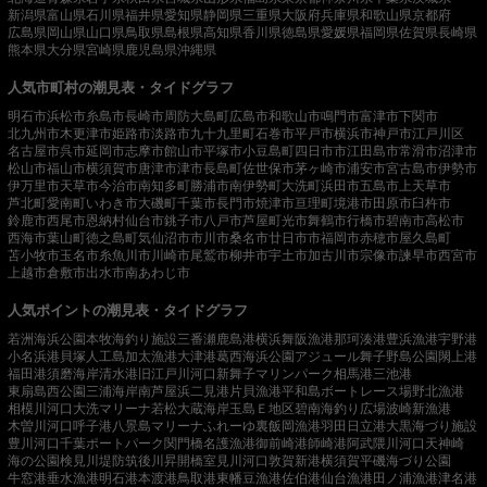
新潟県
富山県
石川県
福井県
愛知県
静岡県
三重県
大阪府
兵庫県
和歌山県
京都府
広島県
岡山県
山口県
鳥取県
島根県
高知県
香川県
徳島県
愛媛県
福岡県
佐賀県
長崎県
熊本県
大分県
宮崎県
鹿児島県
沖縄県
人気市町村の潮見表・タイドグラフ
明石市
浜松市
糸島市
長崎市
周防大島町
広島市
和歌山市
鳴門市
富津市
下関市
北九州市
木更津市
姫路市
淡路市
九十九里町
石巻市
平戸市
横浜市
神戸市
江戸川区
名古屋市
呉市
延岡市
志摩市
館山市
平塚市
小豆島町
四日市市
江田島市
常滑市
沼津市
松山市
福山市
横須賀市
唐津市
津市
長島町
佐世保市
茅ヶ崎市
浦安市
宮古島市
伊勢市
伊万里市
天草市
今治市
南知多町
勝浦市
南伊勢町
大洗町
浜田市
五島市
上天草市
芦北町
愛南町
いわき市
大磯町
千葉市
長門市
焼津市
亘理町
境港市
田原市
臼杵市
鈴鹿市
西尾市
恩納村
仙台市
銚子市
八戸市
芦屋町
光市
舞鶴市
行橋市
碧南市
高松市
西海市
葉山町
徳之島町
気仙沼市
市川市
桑名市
廿日市市
福岡市
赤穂市
屋久島町
苫小牧市
玉名市
糸魚川市
川崎市
尾鷲市
柳井市
宇土市
加古川市
宗像市
諫早市
西宮市
上越市
倉敷市
出水市
南あわじ市
人気ポイントの潮見表・タイドグラフ
若洲海浜公園
本牧海釣り施設
三番瀬
鹿島港
横浜
舞阪漁港
那珂湊港
豊浜漁港
宇野港
小名浜港
貝塚人工島
加太漁港
大津港
葛西海浜公園
アジュール舞子
野島公園
閖上港
福田港
須磨海岸
清水港
旧江戸川河口
新舞子マリンパーク
相馬港
三池港
東扇島西公園
三浦海岸
南芦屋浜
二見港
片貝漁港
平和島ボートレース場
野北漁港
相模川河口
大洗マリーナ
若松
大蔵海岸
玉島Ｅ地区
碧南海釣り広場
波崎新漁港
木曽川河口
呼子港
八景島マリーナ
ふれーゆ裏
飯岡漁港
羽田
日立港
大黒海づり施設
豊川河口
千葉ポートパーク
関門橋
名護漁港
御前崎港
師崎港
阿武隈川河口
天神崎
海の公園
検見川堤防
筑後川昇開橋
室見川河口
敦賀新港
横須賀
平磯海づり公園
牛窓港
垂水漁港
明石港
本渡港
鳥取港
東幡豆漁港
佐伯港
仙台漁港
田ノ浦漁港
津名港