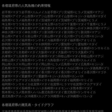
各都道府県の人気魚種の釣果情報
岩手県×マダラ
岩手県×スルメイカ
岩手県×ブリ
宮城県×ヒラメ
宮城県×マアジ
宮城県×アイナメ
山形県×マアジ
山形県×マダイ
山形県×キジハタ
福島県×マダイ
福島県×ヒラメ
福島県×チダイ
茨城県×マダイ
茨城県×ブリ
茨城県×ヒラメ
埼玉県×サワラ
埼玉県×タチウオ
埼玉県×ホウボウ
千葉県×マダイ
千葉県×ヒラメ
千葉県×イサキ
東京都×マアジ
東京都×タチウオ
東京都×シロギス
神奈川県×マアジ
神奈川県×マダイ
神奈川県×ブリ
新潟県×マダイ
新潟県×ブリ
新潟県×マアジ
富山県×アオリイカ
富山県×ブリ
富山県×マダイ
石川県×ブリ
石川県×キジハタ
石川県×マダイ
福井県×ケンサキイカ
福井県×マダイ
福井県×アオリイカ
静岡県×マダイ
静岡県×イサキ
静岡県×マアジ
愛知県×ブリ
愛知県×マダイ
愛知県×タチウオ
三重県×ブリ
三重県×マダイ
三重県×ヒラメ
京都府×ケンサキイカ
京都府×ブリ
京都府×マダイ
大阪府×マダイ
大阪府×サワラ
大阪府×ブリ
兵庫県×ブリ
兵庫県×マダイ
兵庫県×マダコ
和歌山県×マダイ
和歌山県×マアジ
和歌山県×ブリ
鳥取県×ケンサキイカ
鳥取県×マアジ
鳥取県×スルメイカ
岡山県×スズキ
岡山県×マダイ
岡山県×ヒラメ
広島県×マダイ
広島県×キジハタ
広島県×サワラ
山口県×マダイ
山口県×ケンサキイカ
山口県×キジハタ
徳島県×ブリ
徳島県×マアジ
徳島県×チダイ
香川県×マダイ
香川県×アオリイカ
香川県×マゴチ
愛媛県×マダイ
愛媛県×ブリ
愛媛県×キジハタ
高知県×カンパチ
高知県×アカアマダイ
高知県×イサキ
福岡県×マダイ
福岡県×ヤリイカ
福岡県×ケンサキイカ
佐賀県×マダイ
佐賀県×ヒラマサ
佐賀県×アカアマダイ
長崎県×マダイ
長崎県×キジハタ
長崎県×オオモンハタ
熊本県×マダイ
熊本県×ヒラメ
熊本県×メバル
鹿児島県×マダイ
鹿児島県×ケンサキイカ
鹿児島県×アオハタ
沖縄県×スジアラ
沖縄県×キハダ
沖縄県×バラハタ
各都道府県の潮見表・タイドグラフ
北海道
青森県
岩手県
秋田県
宮城県
山形県
福島県
東京都
神奈川県
千葉県
茨城県