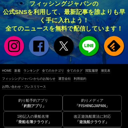
フィッシングジャパンの
公式SNSを利用して、最新記事を誰よりも早
く手に入れよう！
全てのニュースを無料で配信しています！
HOME
新着
ランキング
全てのカテゴリ
全てのタグ
閲覧履歴
潮見表
フィッシングジャパンからのお知らせ
運営会社
利用規約
お問い合わせ・プレスリリース
釣り船予約アプリ
釣りメディア
「釣割アプリ」
「FISHINGJAPAN」
1秒記入の乗船名簿
改正遊漁船業法に対応
「乗船名簿クラウド」
「遊漁船クラウド」