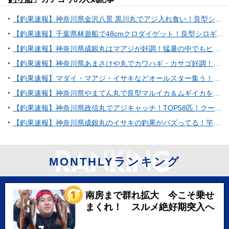
【釣果速報】神奈川県金沢八景 黒川丸でアジ入れ食い！良型シロギスも！好調な今シーズン、自己最高記録を狙ってみませんか？
【釣果速報】千葉県林遊船で48cmクロダイゲット！良型シロギスも大漁で大満足の釣果に！乗船するなら今でしょ！
【釣果速報】神奈川県成銀丸はマアジが好調！猛暑の中でもヒット＆キャッチ多数！チャンスの多い今、ぜひ乗船を！
【釣果速報】神奈川県あまさけや丸でカワハギ・カサゴ好調！厳選したポイントで人生最大のカワハギを捕まえよう！
【釣果速報】マダイ・マアジ・イサキなどオールスター集う！人気魚種をバラエティ豊かに釣りたいなら和歌山県淡隆丸に乗船だ！
【釣果速報】神奈川県やまてん丸で良型マルイカ＆ムギイカをゲット！ショートマルイカ船で人気魚種を狙うなら今がチャンス！
【釣果速報】神奈川県政信丸でアジキャッチ！TOP58匹！クーラー一杯お土産もゲットし、船上のテンションはMAX！
【釣果速報】神奈川県成銀丸のイサキの釣果がバズってる！竿頭100匹オーバー！釣れすぎて笑いが止まらない釣行を体験してみませんか？
MONTHLYランキング
南房まで群れ拡大 今こそ乗せ
まくれ！ スルメ絶好期突入へ