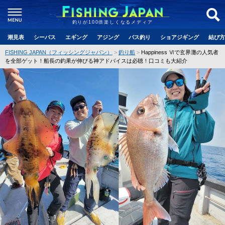
釣りが100倍楽しくなるメディア
潮見表
シーバス
エギング
アジング
バス釣り
ショアジギング
結び方
FISHING JAPAN（フィッシングジャパン）
釣り船
Happiness Ⅵで玄界灘の人気者
を全部ゲット！船長の釣果が伸びる神アドバイスは必聴！口コミも大紹介