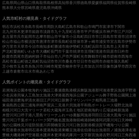
広島県
岡山県
山口県
鳥取県
島根県
高知県
香川県
徳島県
愛媛県
福岡県
佐賀県
長崎県
熊本県
大分県
宮崎県
鹿児島県
沖縄県
人気市町村の潮見表・タイドグラフ
明石市
浜松市
糸島市
長崎市
周防大島町
広島市
和歌山市
鳴門市
富津市
下関市
北九州市
木更津市
姫路市
淡路市
九十九里町
石巻市
平戸市
横浜市
神戸市
江戸川区
名古屋市
呉市
延岡市
志摩市
館山市
平塚市
小豆島町
四日市市
江田島市
常滑市
沼津市
松山市
福山市
横須賀市
唐津市
津市
長島町
佐世保市
茅ヶ崎市
浦安市
宮古島市
伊勢市
伊万里市
天草市
今治市
南知多町
勝浦市
南伊勢町
大洗町
浜田市
五島市
上天草市
芦北町
愛南町
いわき市
大磯町
長門市
千葉市
焼津市
亘理町
境港市
田原市
臼杵市
鈴鹿市
西尾市
恩納村
銚子市
仙台市
八戸市
芦屋町
光市
舞鶴市
行橋市
碧南市
西海市
高松市
葉山町
徳之島町
気仙沼市
市川市
桑名市
廿日市市
福岡市
赤穂市
屋久島町
苫小牧市
玉名市
糸魚川市
川崎市
尾鷲市
柳井市
宇土市
加古川市
宗像市
諫早市
西宮市
上越市
倉敷市
出水市
南あわじ市
人気ポイントの潮見表・タイドグラフ
若洲海浜公園
本牧海釣り施設
三番瀬
鹿島港
横浜
舞阪漁港
那珂湊港
豊浜漁港
宇野港
小名浜港
貝塚人工島
加太漁港
大津港
葛西海浜公園
アジュール舞子
野島公園
閖上港
福田港
須磨海岸
清水港
旧江戸川河口
新舞子マリンパーク
相馬港
三池港
東扇島西公園
三浦海岸
南芦屋浜
二見港
片貝漁港
平和島ボートレース場
野北漁港
相模川河口
大洗マリーナ
若松
大蔵海岸
玉島Ｅ地区
碧南海釣り広場
波崎新漁港
木曽川河口
呼子港
八景島マリーナ
ふれーゆ裏
飯岡漁港
羽田
日立港
大黒海づり施設
豊川河口
千葉ポートパーク
関門橋
名護漁港
御前崎港
師崎港
阿武隈川河口
天神崎
海の公園
検見川堤防
筑後川昇開橋
室見川河口
敦賀新港
横須賀
平磯海づり公園
牛窓港
垂水漁港
明石港
本渡港
鳥取港
東幡豆漁港
佐伯港
仙台漁港
田ノ浦漁港
津名港
豊橋
大磯港
神戸空港親水護岸
木更津港
武庫川一文字
新宮漁港
吉野川河口
三角西港