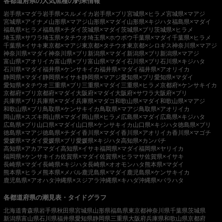
各都道府県の人気魚種の釣果情報
岩手県×マダラ
岩手県×スルメイカ
岩手県×ブリ
宮城県×ヒラメ
宮城県×マアジ
宮城県×アイナメ
山形県×マアジ
山形県×マダイ
山形県×キジハタ
福島県×マダイ
福島県×ヒラメ
福島県×チダイ
茨城県×マダイ
茨城県×ブリ
茨城県×ヒラメ
埼玉県×サワラ
埼玉県×タチウオ
埼玉県×ホウボウ
千葉県×マダイ
千葉県×ヒラメ
千葉県×イサキ
東京都×マアジ
東京都×タチウオ
東京都×シロギス
神奈川県×マアジ
神奈川県×マダイ
神奈川県×ブリ
新潟県×マダイ
新潟県×ブリ
新潟県×マアジ
富山県×アオリイカ
富山県×ブリ
富山県×マダイ
石川県×ブリ
石川県×キジハタ
石川県×マダイ
福井県×ケンサキイカ
福井県×マダイ
福井県×アオリイカ
静岡県×マダイ
静岡県×イサキ
静岡県×マアジ
愛知県×ブリ
愛知県×マダイ
愛知県×タチウオ
三重県×ブリ
三重県×マダイ
三重県×ヒラメ
京都府×ケンサキイカ
京都府×ブリ
京都府×マダイ
大阪府×マダイ
大阪府×サワラ
大阪府×ブリ
兵庫県×ブリ
兵庫県×マダイ
兵庫県×マダコ
和歌山県×マダイ
和歌山県×マアジ
和歌山県×ブリ
鳥取県×ケンサキイカ
鳥取県×マアジ
鳥取県×アオリイカ
岡山県×スズキ
岡山県×マダイ
岡山県×ヒラメ
広島県×マダイ
広島県×キジハタ
広島県×ブリ
山口県×マダイ
山口県×ケンサキイカ
山口県×キジハタ
徳島県×ブリ
徳島県×マアジ
徳島県×チダイ
香川県×マダイ
香川県×アオリイカ
香川県×マゴチ
愛媛県×マダイ
愛媛県×ブリ
愛媛県×キジハタ
高知県×カンパチ
高知県×アカアマダイ
高知県×イサキ
福岡県×マダイ
福岡県×ヤリイカ
福岡県×ケンサキイカ
佐賀県×マダイ
佐賀県×ヒラマサ
佐賀県×イサキ
長崎県×マダイ
長崎県×キジハタ
長崎県×オオモンハタ
熊本県×マダイ
熊本県×ヒラメ
熊本県×メバル
鹿児島県×マダイ
鹿児島県×ケンサキイカ
鹿児島県×アオハタ
沖縄県×スジアラ
沖縄県×キハダ
沖縄県×バラハタ
各都道府県の潮見表・タイドグラフ
北海道
青森県
岩手県
秋田県
宮城県
山形県
福島県
東京都
神奈川県
千葉県
茨城県
新潟県
富山県
石川県
福井県
愛知県
静岡県
三重県
大阪府
兵庫県
和歌山県
京都府