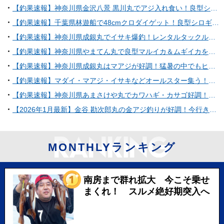
【釣果速報】神奈川県金沢八景 黒川丸でアジ入れ食い！良型シロギスも！好調な今シーズン、自己最高記録を狙ってみませんか？
【釣果速報】千葉県林遊船で48cmクロダイゲット！良型シロギスも大漁で大満足の釣果に！乗船するなら今でしょ！
【釣果速報】神奈川県成銀丸でイサキ爆釣！レンタルタックルの方も大健闘！35cmの良型もヒットし文句なしの好釣果！
【釣果速報】神奈川県やまてん丸で良型マルイカ＆ムギイカをゲット！ショートマルイカ船で人気魚種を狙うなら今がチャンス！
【釣果速報】神奈川県成銀丸はマアジが好調！猛暑の中でもヒット＆キャッチ多数！チャンスの多い今、ぜひ乗船を！
【釣果速報】マダイ・マアジ・イサキなどオールスター集う！人気魚種をバラエティ豊かに釣りたいなら和歌山県淡隆丸に乗船だ！
【釣果速報】神奈川県あまさけや丸でカワハギ・カサゴ好調！厳選したポイントで人生最大のカワハギを捕まえよう！
【2026年1月最新】金谷 勘次郎丸の金アジ釣りが好調！今行きたい理由5選
MONTHLYランキング
南房まで群れ拡大 今こそ乗せ
まくれ！ スルメ絶好期突入へ