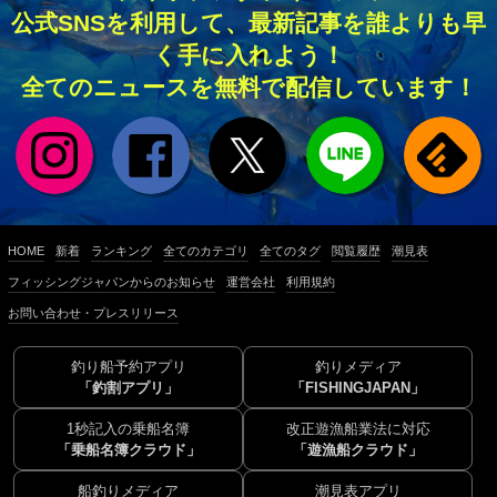
公式SNSを利用して、最新記事を誰よりも早
く手に入れよう！
全てのニュースを無料で配信しています！
HOME
新着
ランキング
全てのカテゴリ
全てのタグ
閲覧履歴
潮見表
フィッシングジャパンからのお知らせ
運営会社
利用規約
お問い合わせ・プレスリリース
釣り船予約アプリ
釣りメディア
「釣割アプリ」
「FISHINGJAPAN」
1秒記入の乗船名簿
改正遊漁船業法に対応
「乗船名簿クラウド」
「遊漁船クラウド」
船釣りメディア
潮見表アプリ