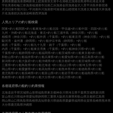
真鶴港
腰越漁港
鹿嶋新港
上総湊港
加太港
手石港
岐志漁港
佐島港
明石港
走水港
宇佐美港
松輪江奈漁港
福浦港
寺泊港
乙浜漁港
金田漁港
金沢八景平潟
長井新宿港
片貝旧港
市堀川沿い
平潟港
外川漁港
那珂湊港
葉山鐙摺港
大洗港
太海漁港
大井漁港
片名漁港
姪浜漁港
波崎港
西津漁港
人気エリアの釣り船検索
関東×釣り船
関西×釣り船
東海×釣り船
北陸・甲信越×釣り船
中国・四国×釣り船
九州・沖縄×釣り船
北海道・東北×釣り船
三浦半島（神奈川県）×釣り船
相模湾（神奈川県）×釣り船
外房（千葉県）×釣り船
東京湾（神奈川県）×釣り船
駿河湾・遠州灘（静岡県）×釣り船
伊豆半島（静岡県）×釣り船
南房（千葉県）×釣り船
九十九里・銚子（千葉県）×釣り船
内房（千葉県）×釣り船
東京湾奥（千葉県）×釣り船
神奈川県×釣り船
千葉県×釣り船
静岡県×釣り船
福岡県×釣り船
茨城県×釣り船
東京都×釣り船
和歌山県×釣り船
福井県×釣り船
兵庫県×釣り船
愛知県×釣り船
広島県×釣り船
新潟県×釣り船
大阪府×釣り船
沖縄県×釣り船
京都府×釣り船
宮城県×釣り船
三重県×釣り船
鳥取県×釣り船
北海道 ×釣り船
山口県×釣り船
埼玉県×釣り船
岡山県×釣り船
愛媛県×釣り船
高知県×釣り船
熊本県×釣り船
徳島県×釣り船
鹿児島県×釣り船
長崎県×釣り船
富山県×釣り船
岩手県×釣り船
福島県×釣り船
島根県×釣り船
香川県×釣り船
大分県×釣り船
石川県×釣り船
各都道府県の船釣り釣果情報
北海道
岩手県
宮城県
山形県
福島県
東京都
神奈川県
埼玉県
千葉県
茨城県
新潟県
富山県
石川県
福井県
愛知県
静岡県
三重県
大阪府
兵庫県
和歌山県
京都府
広島県
岡山県
山口県
鳥取県
島根県
高知県
香川県
徳島県
愛媛県
福岡県
佐賀県
長崎県
熊本県
大分県
鹿児島県
沖縄県