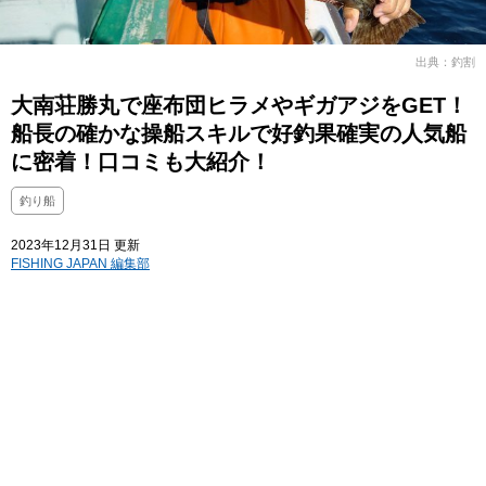
出典：釣割
大南荘勝丸で座布団ヒラメやギガアジをGET！
船長の確かな操船スキルで好釣果確実の人気船
に密着！口コミも大紹介！
釣り船
2023年12月31日 更新
FISHING JAPAN 編集部