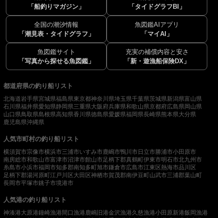
「船釣りマガジン」
「タイドグラフBI」
全国の潮汐情報
魚図鑑AIアプリ
「潮見表・タイドグラフ」
「マイAI」
魚図鑑サイト
充実の補償内容と安さ
「写真から探せる魚図鑑」
「新・遊漁船保険DX」
都道府県の釣り船リスト
北海道
岩手県
宮城県
福島県
東京都
神奈川県
埼玉県
千葉県
茨城県
新潟県
富山県
石川県
福井県
愛知県
静岡県
三重県
大阪府
兵庫県
和歌山県
京都府
広島県
岡山県
山口県
鳥取県
島根県
高知県
香川県
徳島県
愛媛県
福岡県
長崎県
熊本県
大分県
鹿児島県
沖縄県
人気市町村の釣り船リスト
横須賀市
宗像市
横浜市
三浦市
いすみ市
鹿嶋市
鴨川市
日立市
勝浦市
小田原市
南房総市
和歌山市
富津市
沼津市
館山市
足柄下郡真鶴町
伊東市
明石市
北九州市
糸島市
小浜市
福岡市
知多郡南知多町
旭市
鎌倉市
広島市
江東区
熱海市
品川区
足柄下郡湯河原町
江戸川区
大田区
神栖市
賀茂郡南伊豆町
山武市
三浦郡葉山町
長岡市
平塚市
銚子市
境港市
人気港の釣り船リスト
神湊港
大原港
鐘崎漁港
間口漁港
鹿嶋旧港
金沢漁港
久慈漁港
小田原新港
飯岡漁港