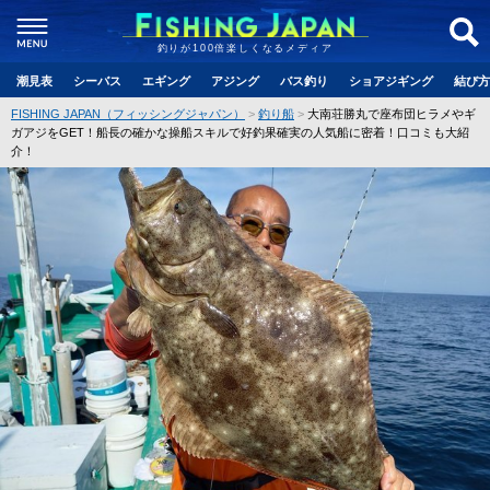
釣りが100倍楽しくなるメディア
潮見表
シーバス
エギング
アジング
バス釣り
ショアジギング
結び方
FISHING JAPAN（フィッシングジャパン）
釣り船
大南荘勝丸で座布団ヒラメやギ
ガアジをGET！船長の確かな操船スキルで好釣果確実の人気船に密着！口コミも大紹
介！