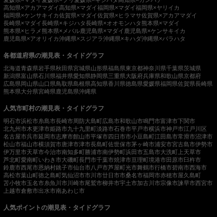
愛媛県×マダイ
愛媛県×ブリ
愛媛県×キジハタ
高知県×カンパチ
高知県×アカアマダイ
高知県×マダイ
福岡県×マダイ
福岡県×ヤリイカ
福岡県×ケンサキイカ
佐賀県×マダイ
佐賀県×ヒラマサ
佐賀県×アカアマダイ
長崎県×マダイ
長崎県×キジハタ
長崎県×オオモンハタ
熊本県×マダイ
熊本県×ヒラメ
熊本県×メバル
鹿児島県×マダイ
鹿児島県×ケンサキイカ
鹿児島県×アオリイカ
沖縄県×スジアラ
沖縄県×キハダ
沖縄県×バラハタ
各都道府県の潮見表・タイドグラフ
北海道
青森県
岩手県
秋田県
宮城県
山形県
福島県
東京都
神奈川県
千葉県
茨城県
新潟県
富山県
石川県
福井県
愛知県
静岡県
三重県
大阪府
兵庫県
和歌山県
京都府
広島県
岡山県
山口県
鳥取県
島根県
高知県
香川県
徳島県
愛媛県
福岡県
佐賀県
長崎県
熊本県
大分県
宮崎県
鹿児島県
沖縄県
人気市町村の潮見表・タイドグラフ
明石市
浜松市
糸島市
長崎市
周防大島町
広島市
和歌山市
鳴門市
富津市
下関市
北九州市
木更津市
姫路市
九十九里町
淡路市
石巻市
平戸市
横浜市
神戸市
江戸川区
名古屋市
呉市
延岡市
志摩市
館山市
平塚市
四日市市
小豆島町
江田島市
常滑市
沼津市
松山市
福山市
横須賀市
唐津市
津市
長島町
佐世保市
茅ヶ崎市
浦安市
宮古島市
伊勢市
伊万里市
天草市
今治市
南知多町
勝浦市
南伊勢町
浜田市
五島市
大洗町
上天草市
芦北町
愛南町
いわき市
大磯町
長門市
千葉市
焼津市
亘理町
境港市
田原市
臼杵市
鈴鹿市
西尾市
恩納村
銚子市
仙台市
八戸市
芦屋町
光市
舞鶴市
行橋市
碧南市
西海市
高松市
葉山町
徳之島町
気仙沼市
市川市
廿日市市
桑名市
福岡市
赤穂市
屋久島町
苫小牧市
玉名市
糸魚川市
川崎市
尾鷲市
柳井市
宇土市
加古川市
宗像市
諫早市
西宮市
上越市
倉敷市
出水市
南あわじ市
人気ポイントの潮見表・タイドグラフ