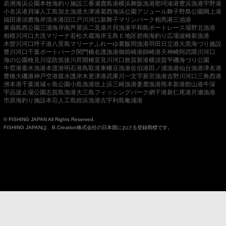
若洲海浜公園
本牧海釣り施設
三番瀬
鹿島港
横浜
舞阪漁港
那珂湊港
豊浜漁港
宇野港
小名浜港
貝塚人工島
加太漁港
大津港
葛西海浜公園
アジュール舞子
野島公園
閖上港
福田港
須磨海岸
清水港
旧江戸川河口
新舞子マリンパーク
相馬港
三池港
東扇島西公園
三浦海岸
南芦屋浜
二見港
片貝漁港
平和島ボートレース場
野北漁港
相模川河口
大洗マリーナ
若松
大蔵海岸
玉島Ｅ地区
碧南海釣り広場
波崎新漁港
木曽川河口
呼子港
八景島マリーナ
ふれーゆ裏
飯岡漁港
羽田
日立港
大黒海づり施設
豊川河口
千葉ポートパーク
関門橋
名護漁港
御前崎港
師崎港
天神崎
阿武隈川河口
海の公園
検見川堤防
筑後川昇開橋
室見川河口
敦賀新港
横須賀
平磯海づり公園
牛窓港
垂水漁港
本渡港
明石港
鳥取港
東幡豆漁港
佐伯港
田ノ浦漁港
仙台漁港
津名港
豊橋
大磯港
神戸空港親水護岸
木更津港
武庫川一文字
新宮漁港
吉野川河口
三角西港
洲本港
千葉港
城ヶ島公園
小島漁港
吹上浜
三崎漁港
妻鹿漁港
熊本新港
館山港
牛深
宇品波止場公園
志賀島漁港
大三島フィッシングパーク
網干港
新仁尾港
片瀬漁港
市原海釣り施設
本荘人工島
姪浜漁港
古宇利島
亀浦港
© FISHING JAPAN All Rights Reserved.
FISHING JAPANは、B.Creation株式会社の日本国における登録商標です。