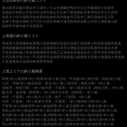
人気市町村の釣り船リスト
横須賀市
宗像市
横浜市
三浦市
いすみ市
鹿嶋市
鴨川市
日立市
勝浦市
小田原市
南房総市
和歌山市
富津市
沼津市
館山市
足柄下郡真鶴町
伊東市
明石市
北九州市
糸島市
小浜市
福岡市
知多郡南知多町
旭市
鎌倉市
広島市
江東区
熱海市
品川区
足柄下郡湯河原町
江戸川区
大田区
神栖市
賀茂郡南伊豆町
山武市
三浦郡葉山町
長岡市
平塚市
銚子市
境港市
人気港の釣り船リスト
神湊港
大原港
鐘崎漁港
間口漁港
鹿嶋旧港
金沢漁港
久慈漁港
小田原新港
飯岡漁港
真鶴港
腰越漁港
鹿嶋新港
上総湊港
加太港
手石港
岐志漁港
佐島港
明石港
走水港
宇佐美港
松輪江奈漁港
福浦港
寺泊港
乙浜漁港
金田漁港
金沢八景平潟
長井新宿港
片貝旧港
市堀川沿い
平潟港
外川漁港
那珂湊港
葉山鐙摺港
大洗港
太海漁港
大井漁港
片名漁港
姪浜漁港
波崎港
西津漁港
人気エリアの釣り船検索
関東×釣り船
関西×釣り船
東海×釣り船
北陸・甲信越×釣り船
中国・四国×釣り船
九州・沖縄×釣り船
北海道・東北×釣り船
三浦半島（神奈川県）×釣り船
相模湾（神奈川県）×釣り船
外房（千葉県）×釣り船
東京湾（神奈川県）×釣り船
駿河湾・遠州灘（静岡県）×釣り船
伊豆半島（静岡県）×釣り船
南房（千葉県）×釣り船
九十九里・銚子（千葉県）×釣り船
内房（千葉県）×釣り船
東京湾奥（千葉県）×釣り船
神奈川県×釣り船
千葉県×釣り船
静岡県×釣り船
福岡県×釣り船
茨城県×釣り船
東京都×釣り船
和歌山県×釣り船
福井県×釣り船
兵庫県×釣り船
愛知県×釣り船
広島県×釣り船
新潟県×釣り船
大阪府×釣り船
沖縄県×釣り船
京都府×釣り船
宮城県×釣り船
三重県×釣り船
鳥取県×釣り船
北海道 ×釣り船
山口県×釣り船
埼玉県×釣り船
岡山県×釣り船
愛媛県×釣り船
高知県×釣り船
熊本県×釣り船
徳島県×釣り船