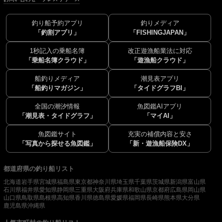
釣り船予約アプリ
釣りメディア
「釣割アプリ」
「FISHINGJAPAN」
1秒記入の乗船名簿
改正遊漁船業法に対応
「乗船名簿クラウド」
「遊漁船クラウド」
船釣りメディア
潮見表アプリ
「船釣りマガジン」
「タイドグラフBI」
全国の潮汐情報
魚図鑑AIアプリ
「潮見表・タイドグラフ」
「マイAI」
魚図鑑サイト
充実の補償内容と安さ
「写真から探せる魚図鑑」
「新・遊漁船保険DX」
都道府県の釣り船リスト
北海道
岩手県
宮城県
福島県
東京都
神奈川県
埼玉県
千葉県
茨城県
新潟県
富山県
石川県
福井県
愛知県
静岡県
三重県
大阪府
兵庫県
和歌山県
京都府
広島県
岡山県
山口県
鳥取県
島根県
高知県
香川県
徳島県
愛媛県
福岡県
長崎県
熊本県
大分県
鹿児島県
沖縄県