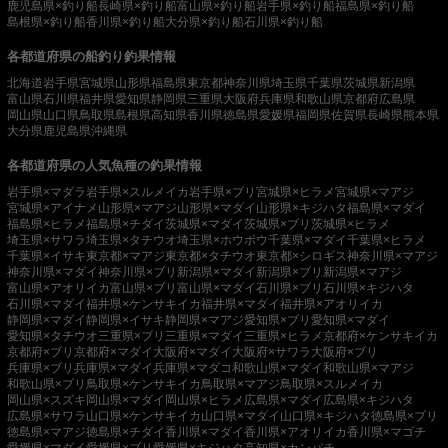
鹿児島県×釣り船
長崎県×釣り船
富山県×釣り船
岩手県×釣り船
福島県×釣り船
島根県×釣り船
香川県×釣り船
大分県×釣り船
石川県×釣り船
各都道府県の船釣り釣果情報
北海道
岩手県
宮城県
山形県
福島県
東京都
神奈川県
埼玉県
千葉県
茨城県
新潟県
富山県
石川県
福井県
愛知県
静岡県
三重県
大阪府
兵庫県
和歌山県
京都府
広島県
岡山県
山口県
鳥取県
島根県
高知県
香川県
徳島県
愛媛県
福岡県
佐賀県
長崎県
熊本県
大分県
鹿児島県
沖縄県
各都道府県の人気魚種の釣果情報
岩手県×マダラ
岩手県×スルメイカ
岩手県×ブリ
宮城県×ヒラメ
宮城県×マアジ
宮城県×アイナメ
山形県×マアジ
山形県×マダイ
山形県×キジハタ
福島県×マダイ
福島県×ヒラメ
福島県×チダイ
茨城県×マダイ
茨城県×ブリ
茨城県×ヒラメ
埼玉県×サワラ
埼玉県×タチウオ
埼玉県×ホウボウ
千葉県×マダイ
千葉県×ヒラメ
千葉県×イサキ
東京都×マアジ
東京都×タチウオ
東京都×シロギス
神奈川県×マアジ
神奈川県×マダイ
神奈川県×ブリ
新潟県×マダイ
新潟県×ブリ
新潟県×マアジ
富山県×アオリイカ
富山県×ブリ
富山県×マダイ
石川県×ブリ
石川県×キジハタ
石川県×マダイ
福井県×ケンサキイカ
福井県×マダイ
福井県×アオリイカ
静岡県×マダイ
静岡県×イサキ
静岡県×マアジ
愛知県×ブリ
愛知県×マダイ
愛知県×タチウオ
三重県×ブリ
三重県×マダイ
三重県×ヒラメ
京都府×ケンサキイカ
京都府×ブリ
京都府×マダイ
大阪府×マダイ
大阪府×サワラ
大阪府×ブリ
兵庫県×ブリ
兵庫県×マダイ
兵庫県×マダコ
和歌山県×マダイ
和歌山県×マアジ
和歌山県×ブリ
鳥取県×ケンサキイカ
鳥取県×マアジ
鳥取県×スルメイカ
岡山県×スズキ
岡山県×マダイ
岡山県×ヒラメ
広島県×マダイ
広島県×キジハタ
広島県×サワラ
山口県×ケンサキイカ
山口県×マダイ
山口県×キジハタ
徳島県×ブリ
徳島県×マアジ
徳島県×チダイ
香川県×マダイ
香川県×アオリイカ
香川県×マゴチ