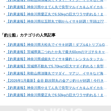
【釣果速報】神奈川県やまてん丸で良型マルイカ＆ムギイカをゲット！ショートマルイカ船で人気魚種を狙うなら今がチャンス！
【釣果速報】神奈川県愛正丸で6.50kgの巨大ワラサ釣れる！まるまる太ったアジもキャッチ！順調にサイズアップしている青物をキャッチしに行こう！
【釣果速報】神奈川県伝五郎丸で朝からイサキ好調！竿頭は77匹！今なら一日中数釣りが楽しめます！
「
釣り船
」カテゴリの人気記事
【釣果速報】神奈川県大松丸でイサキ好調！ダブル&トリプルGETで竿頭はどっさり90匹！乗船するなら今でしょ！
【釣果速報】茨城県第二つれたか丸で最大60cmのマゴチをキャッチ！今すぐ乗船して大物を釣り上げよう！
【釣果速報】神奈川県成銀丸でイサキ爆釣！レンタルタックルの方も大健闘！35cmの良型もヒットし文句なしの好釣果！
【釣果速報】茨城県不動丸で5.70kgの巨大マダイ釣れる！良型ウマズラもキャッチ！順調にサイズアップしているターゲットをキャッチしに行こう！
【釣果速報】和歌山県淡隆丸でマダイ、マアジ、イサキなど海の人気者を次々GET！多種多様な魚と出会いたいなら今すぐ乗船を！
【2026年1月最新】金谷 勘次郎丸の金アジ釣りが好調！今行きたい理由5選
【釣果速報】神奈川県やまてん丸で良型マルイカ＆ムギイカをゲット！ショートマルイカ船で人気魚種を狙うなら今がチャンス！
【釣果速報】神奈川県愛正丸で6.50kgの巨大ワラサ釣れる！まるまる太ったアジもキャッチ！順調にサイズアップしている青物をキャッチしに行こう！