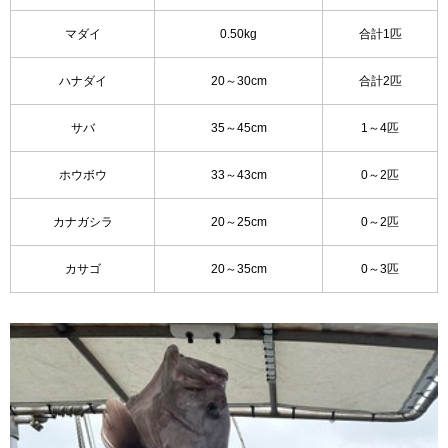
マダイ
0.50kg
合計1匹
ハナダイ
20～30cm
合計2匹
サバ
35～45cm
1～4匹
ホウボウ
33～43cm
0～2匹
カナガシラ
20～25cm
0～2匹
カサゴ
20～35cm
0～3匹