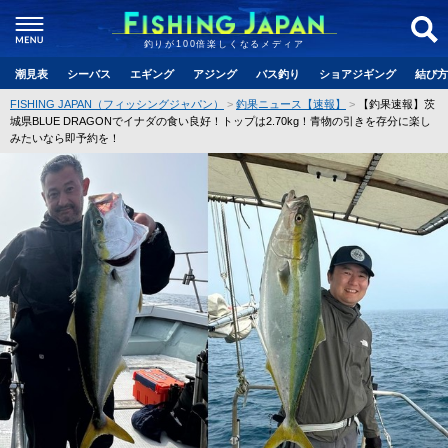
釣りが100倍楽しくなるメディア
潮見表
シーバス
エギング
アジング
バス釣り
ショアジギング
結び方
FISHING JAPAN（フィッシングジャパン）
釣果ニュース【速報】
【釣果速報】茨
城県BLUE DRAGONでイナダの食い良好！トップは2.70kg！青物の引きを存分に楽し
みたいなら即予約を！