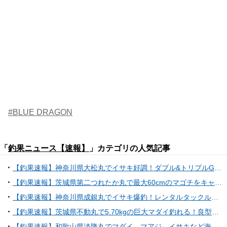
#BLUE DRAGON
「
釣果ニュース【速報】
」カテゴリの人気記事
【釣果速報】神奈川県大松丸でイサキ好調！ダブル&トリプルGETで竿頭はどっさり90匹！乗船するなら今でしょ！
【釣果速報】茨城県第二つれたか丸で最大60cmのマゴチをキャッチ！今すぐ乗船して大物を釣り上げよう！
【釣果速報】神奈川県成銀丸でイサキ爆釣！レンタルタックルの方も大健闘！35cmの良型もヒットし文句なしの好釣果！
【釣果速報】茨城県不動丸で5.70kgの巨大マダイ釣れる！良型ウマズラもキャッチ！順調にサイズアップしているターゲットをキャッチしに行こう！
【釣果速報】和歌山県淡隆丸でマダイ、マアジ、イサキなど海の人気者を次々GET！多種多様な魚と出会いたいなら今すぐ乗船を！